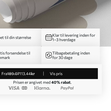
Klar til levering inden for
et til din størrelse
1–3 hverdage
tis forsendelse til
Tilbagebetaling inden
nmark
for 30 dage
fra
189
.07
113
.44
kr
Vis pris
Prisen er angivet med
40% rabat
.