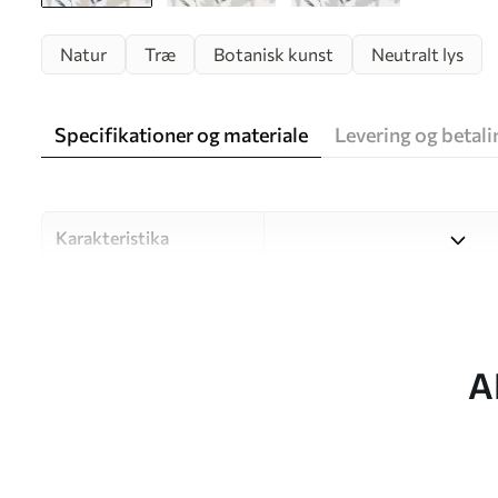
Natur
Træ
Botanisk kunst
Neutralt lys
Specifikationer og materiale
Levering og betali
Karakteristika
Materiale
Vælg mellem tre materialer af
forskellige rum og budgetter
under tilpasningsprocessen.
A
Forfatter
UWALLS
Artikel nummer
w05551