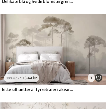
Delikate blå og hvide blomstergrene med blød, sløret akvarelbaggrund
113
.44
kr
1
189
.07
kr
lette silhuetter af fyrretræer i akvarelstil