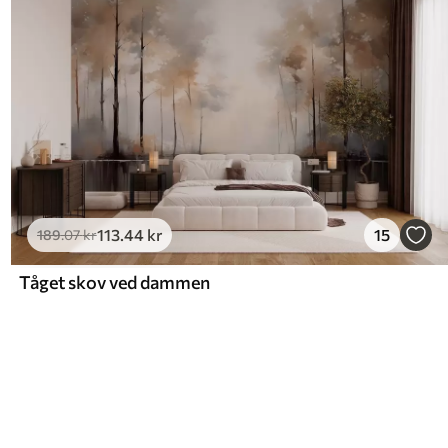
113
.44
kr
15
189
.07
kr
Tåget skov ved dammen