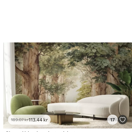
113
.44
kr
17
189
.07
kr