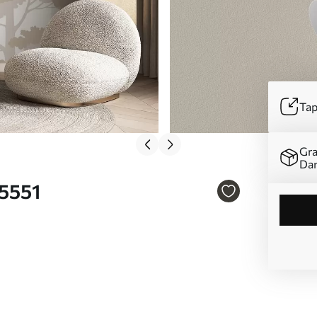
Tap
Gra
Da
05551