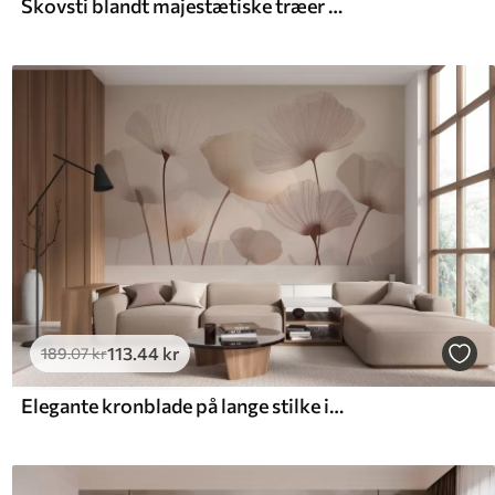
Skovsti blandt majestætiske træer i akvarelstil
113
.44
kr
189
.07
kr
Elegante kronblade på lange stilke i pastelfarver