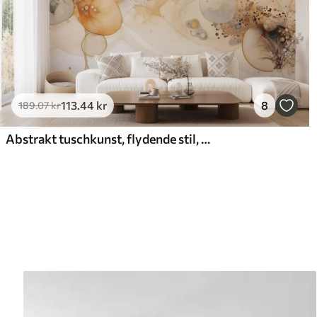
113
.44
kr
8
189
.07
kr
Abstrakt tuschkunst, flydende stil, beige farvepalet