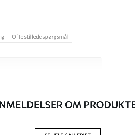
ng
Ofte stillede spørgsmål
 høj kvalitet, som hver især passer til
. Du kan få flere oplysninger nedenfor eller
NMELDELSER OM PRODUKT