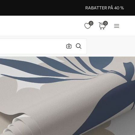
RABATTER PÅ 40 %
0
0