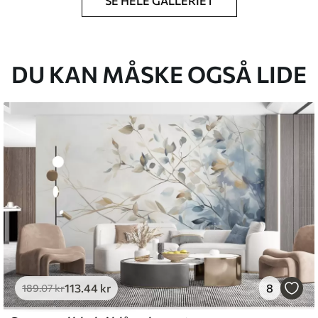
SE HELE GALLERIET
lse, du har angivet, og skæres i identiske
 til 50 cm.
g/eller tapetklæber.
DU KAN MÅSKE OGSÅ LIDE
tigt med en blød svamp. Tapeter med lakfinish
emium
8
.33
269
.00
kr
/m²
113
.44
kr
8
l and Stick
189
.07
kr
6
.67
400
.00
kr
/m²