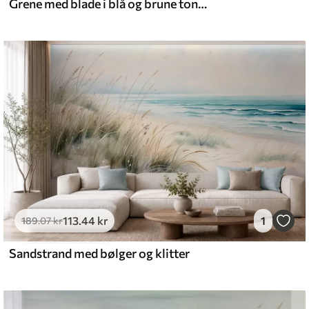
Grene med blade i blå og brune toner, lys baggrund, blød og delikat, akvarel-stil
113
.44
kr
1
189
.07
kr
Sandstrand med bølger og klitter