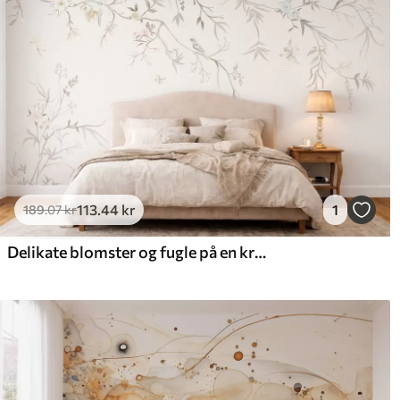
113
.44
kr
1
189
.07
kr
Delikate blomster og fugle på en kridtbaggrund