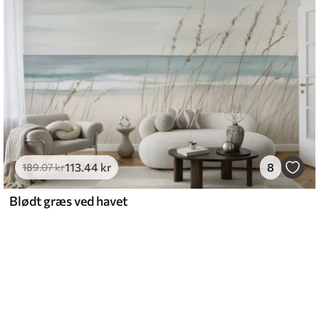
113
.44
kr
8
189
.07
kr
Blødt græs ved havet