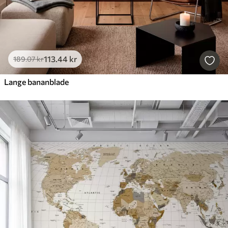
113
.44
kr
189
.07
kr
Lange bananblade