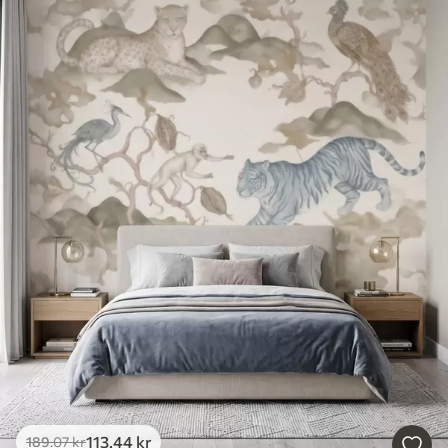
113
.44
kr
189
.07
kr