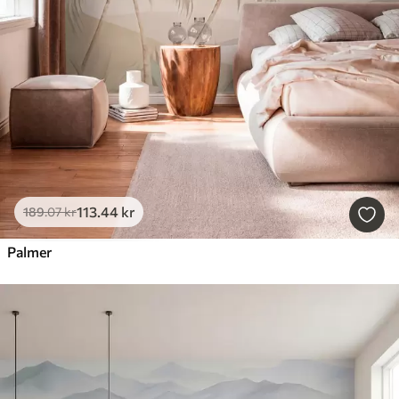
113
.44
kr
189
.07
kr
Palmer