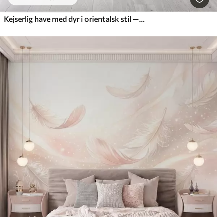
Kejserlig have med dyr i orientalsk stil — abe, leopard, tiger, påfugl og hejre