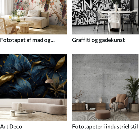
Fototapet af mad og
Graffiti og gadekunst
drikke
Art Deco
Fototapeter i industriel stil