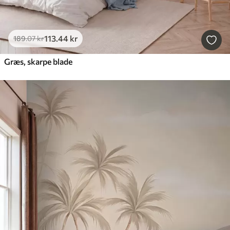
113
.44
kr
189
.07
kr
Græs, skarpe blade