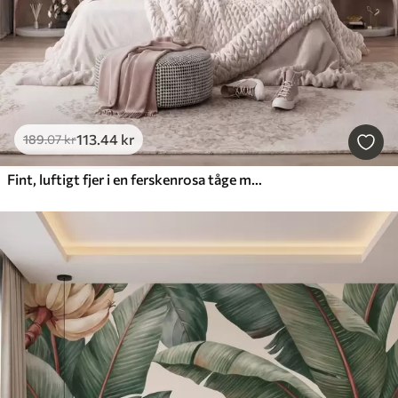
113
.44
kr
189
.07
kr
Fint, luftigt fjer i en ferskenrosa tåge med glans