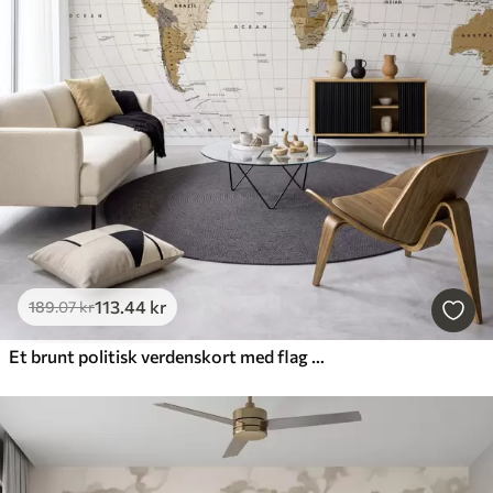
113
.44
kr
189
.07
kr
Et brunt politisk verdenskort med flag på engelsk