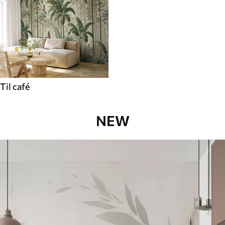
Til café
NEW