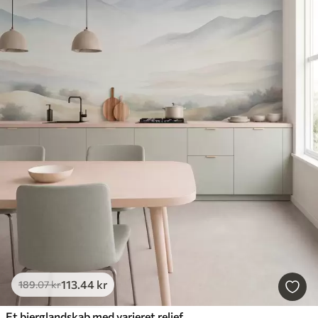
113
.44
kr
189
.07
kr
Et bjerglandskab med varieret relief