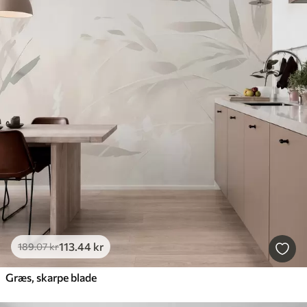
113
.44
kr
189
.07
kr
Græs, skarpe blade