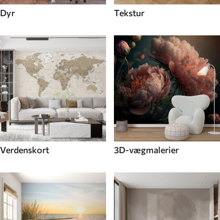
Dyr
Tekstur
Verdenskort
3D-vægmalerier