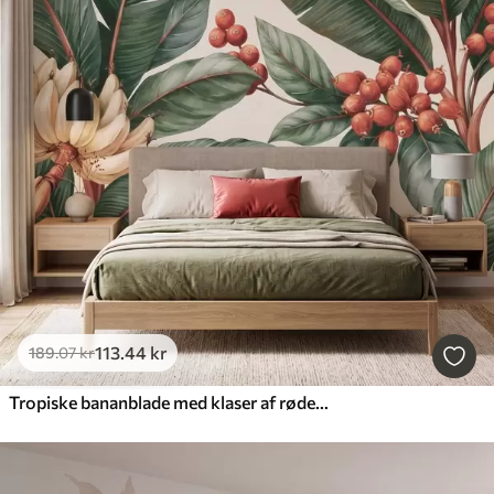
113
.44
kr
189
.07
kr
Tropiske bananblade med klaser af røde kaffebær, i akvarelstil