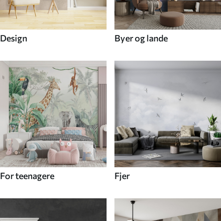
Design
Byer og lande
For teenagere
Fjer