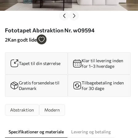
Fototapet Abstraktion Nr. w09594
2
Kan godt lide
Klar til levering inden
Tapet til din størrelse
for 1–3 hverdage
Gratis forsendelse til
Tilbagebetaling inden
Danmark
for 30 dage
Abstraktion
Modern
Specifikationer og materiale
Levering og betaling