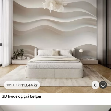
113
.44
kr
6
189
.07
kr
3D hvide og grå bølger