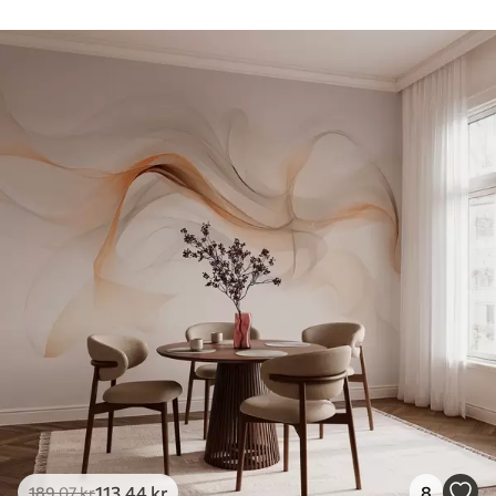
113
.44
kr
8
189
.07
kr