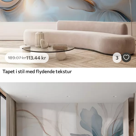
Premium vinyl
516
.67
310
.00
kr
/m²
Peel and Stick
666
.67
400
.00
kr
/m²
113
.44
kr
3
189
.07
kr
Tapet i stil med flydende tekstur