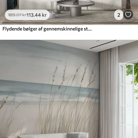
113
.44
kr
2
189
.07
kr
Flydende bølger af gennemskinnelige strukturer i mørkeblå, lyseblå og hvide nuancer på en lys baggrund