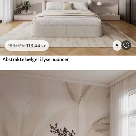
113
.44
kr
5
189
.07
kr
Abstrakte bølger i lyse nuancer