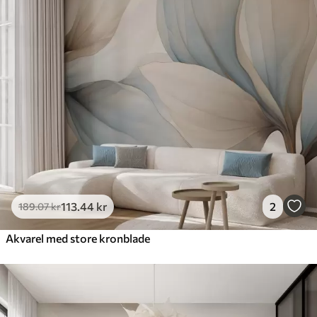
113
.44
kr
2
189
.07
kr
Akvarel med store kronblade