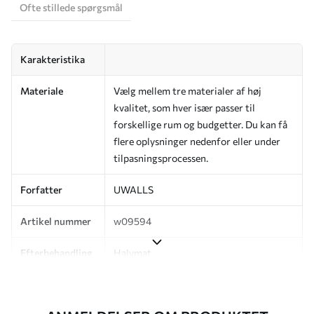
Ofte stillede spørgsmål
Karakteristika
Materiale
Vælg mellem tre materialer af høj
kvalitet, som hver især passer til
forskellige rum og budgetter. Du kan få
flere oplysninger nedenfor eller under
tilpasningsprocessen.
Forfatter
UWALLS
Artikel nummer
w09594
Efterbehandling
Halvmat.
Produktion
Billedet printes i den størrelse, du har
angivet, og skæres i identiske strimler