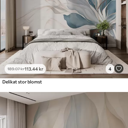
113
.44
kr
4
189
.07
kr
Delikat stor blomst