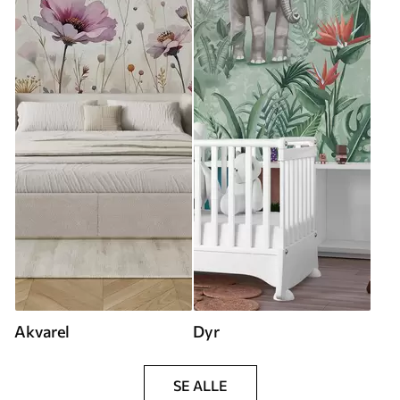
Akvarel
Dyr
SE ALLE