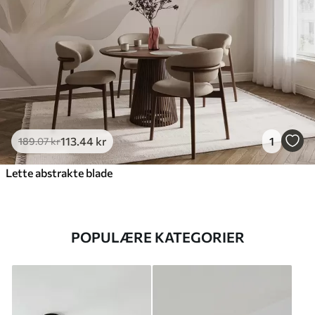
113
.44
kr
1
189
.07
kr
Lette abstrakte blade
POPULÆRE KATEGORIER