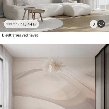
113
.44
kr
8
189
.07
kr
Blødt græs ved havet