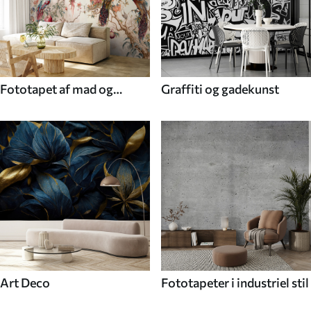
Fototapet af mad og
Graffiti og gadekunst
drikke
Art Deco
Fototapeter i industriel stil