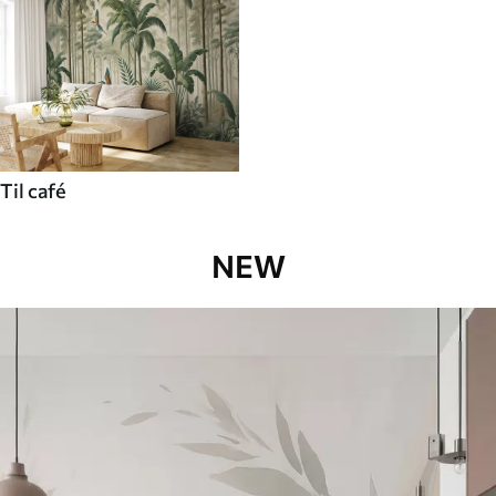
Til café
NEW