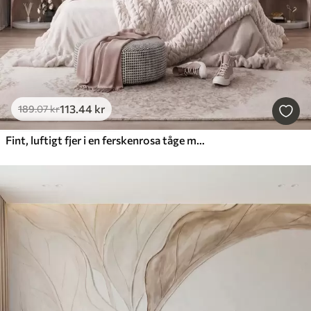
113
.44
kr
189
.07
kr
Fint, luftigt fjer i en ferskenrosa tåge med glans