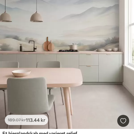
113
.44
kr
189
.07
kr
Et bjerglandskab med varieret relief