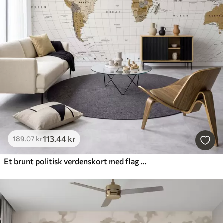
113
.44
kr
189
.07
kr
Et brunt politisk verdenskort med flag på engelsk