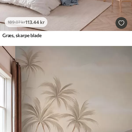
113
.44
kr
189
.07
kr
Græs, skarpe blade