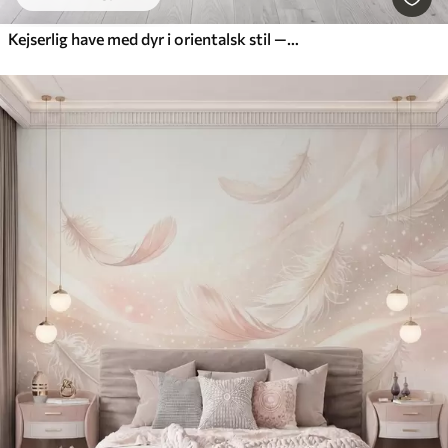
Kejserlig have med dyr i orientalsk stil — abe, leopard, tiger, påfugl og hejre