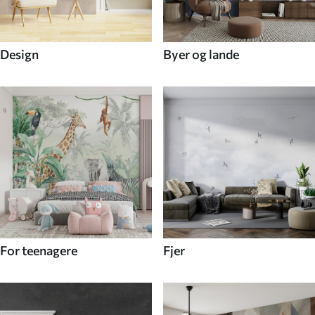
Design
Byer og lande
For teenagere
Fjer