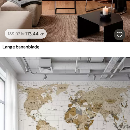
113
.44
kr
189
.07
kr
Lange bananblade