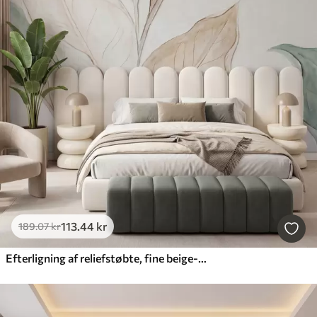
113
.44
kr
189
.07
kr
Efterligning af reliefstøbte, fine beige-grønne blade