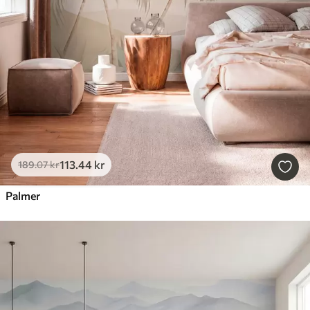
113
.44
kr
189
.07
kr
Palmer