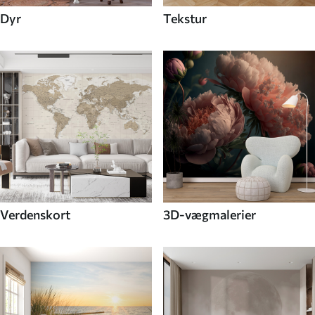
Dyr
Tekstur
Verdenskort
3D-vægmalerier