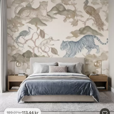
113
.44
kr
189
.07
kr