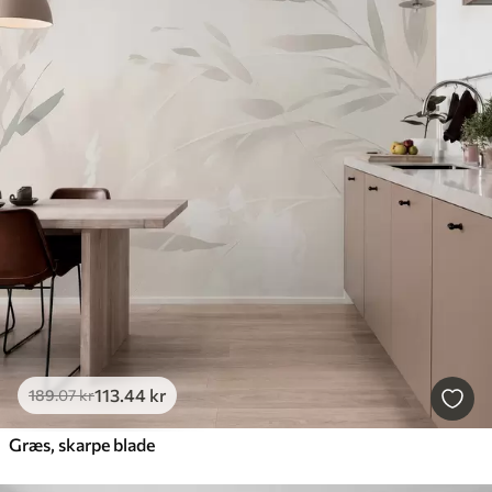
113
.44
kr
189
.07
kr
Græs, skarpe blade