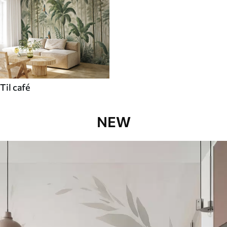
Til café
NEW