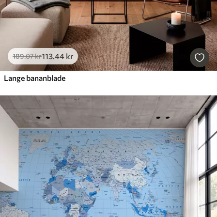
113
.44
kr
189
.07
kr
Lange bananblade