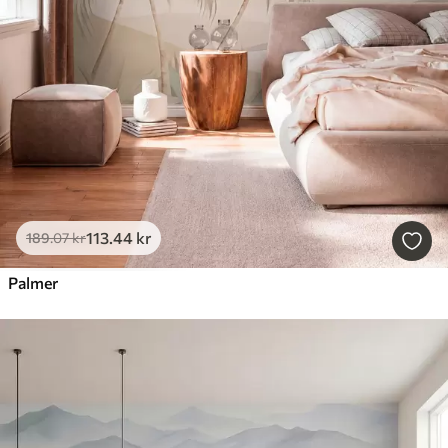
113
.44
kr
189
.07
kr
Palmer