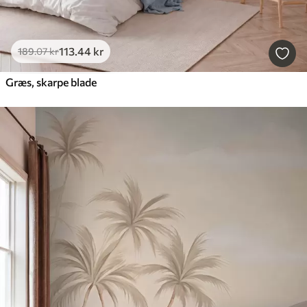
113
.44
kr
189
.07
kr
Græs, skarpe blade