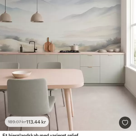
113
.44
kr
189
.07
kr
Et bjerglandskab med varieret relief