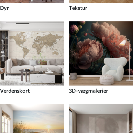
Dyr
Tekstur
Verdenskort
3D-vægmalerier