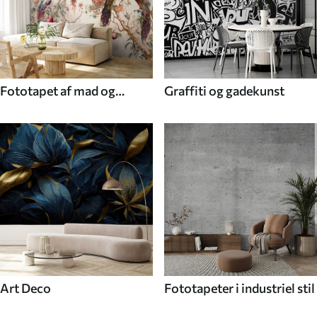
Fototapet af mad og
Graffiti og gadekunst
drikke
Art Deco
Fototapeter i industriel stil