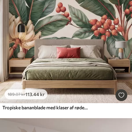
113
.44
kr
189
.07
kr
Tropiske bananblade med klaser af røde kaffebær, i akvarelstil