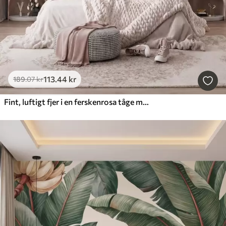
113
.44
kr
189
.07
kr
Fint, luftigt fjer i en ferskenrosa tåge med glans