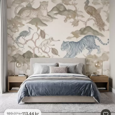
113
.44
kr
189
.07
kr