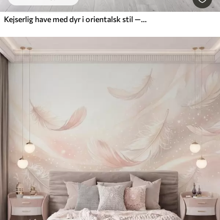
Kejserlig have med dyr i orientalsk stil — abe, leopard, tiger, påfugl og hejre