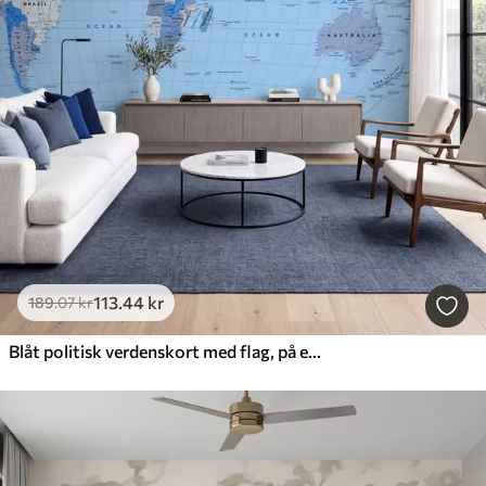
113
.44
kr
189
.07
kr
Blåt politisk verdenskort med flag, på engelsk