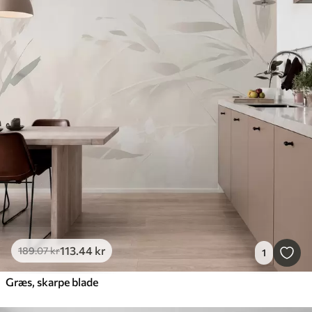
113
.44
kr
189
.07
kr
1
Græs, skarpe blade