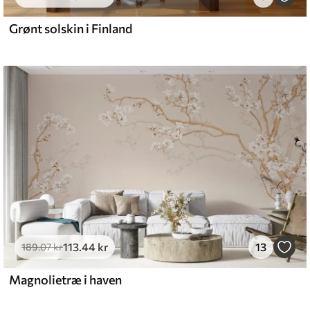
Grønt solskin i Finland
113
.44
kr
13
189
.07
kr
Magnolietræ i haven