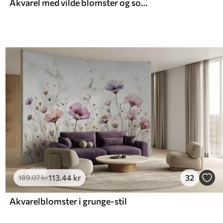
Akvarel med vilde blomster og sommerfugle
113
.44
kr
32
189
.07
kr
Akvarelblomster i grunge-stil