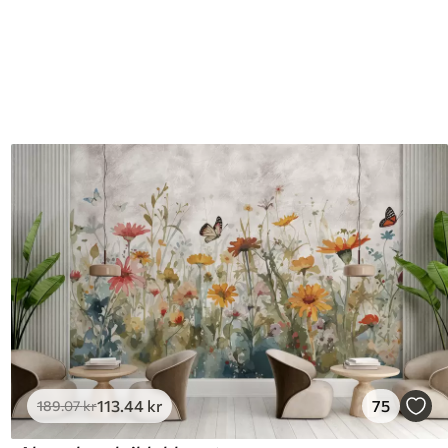
113
.44
kr
75
189
.07
kr