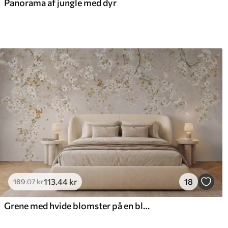
Panorama af jungle med dyr
113
.44
kr
18
189
.07
kr
Grene med hvide blomster på en blød beige baggrund