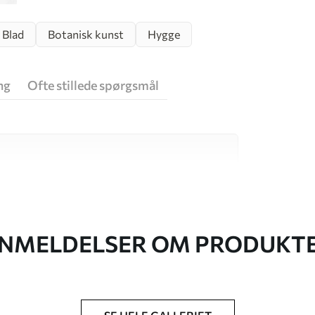
Blad
Botanisk kunst
Hygge
ng
Ofte stillede spørgsmål
 høj kvalitet, som hver især passer til
. Du kan få flere oplysninger nedenfor eller
NMELDELSER OM PRODUKT