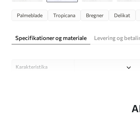
Palmeblade
Tropicana
Bregner
Delikat
Specifikationer og materiale
Levering og betali
Karakteristika
Materiale
Vælg mellem tre materialer af
forskellige rum og budgetter
under tilpasningsprocessen.
A
Forfatter
UWALLS
Artikel nummer
u93843v1