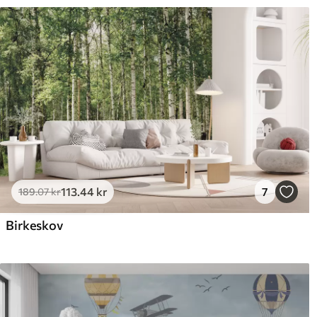
113
.44
kr
7
189
.07
kr
Birkeskov