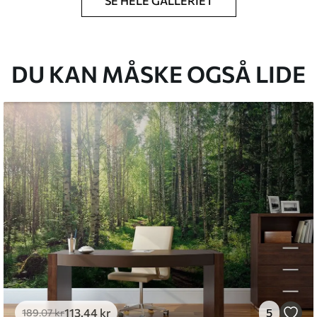
SE HELE GALLERIET
lse, du har angivet, og skæres i identiske
 til 50 cm.
g/eller tapetklæber.
DU KAN MÅSKE OGSÅ LIDE
tigt med en blød svamp. Tapeter med lakfinish
emium
8
.33
269
.00
kr
/m²
l and Stick
6
.67
400
.00
kr
/m²
113
.44
kr
5
189
.07
kr