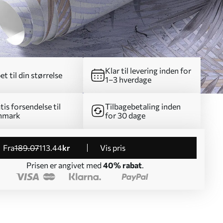
Klar til levering inden for
et til din størrelse
1–3 hverdage
tis forsendelse til
Tilbagebetaling inden
nmark
for 30 dage
fra
189
.07
113
.44
kr
Vis pris
Prisen er angivet med
40% rabat
.