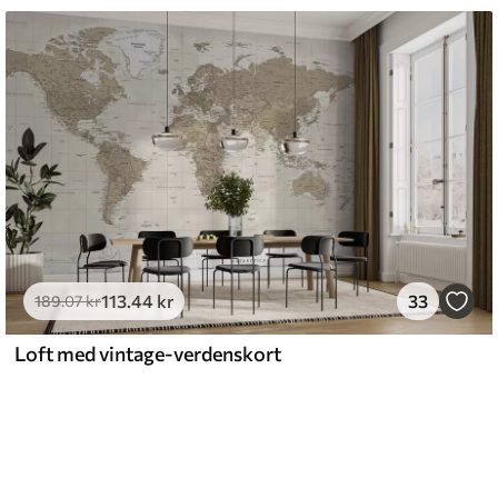
113
.44
kr
33
189
.07
kr
Loft med vintage-verdenskort