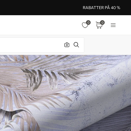
RABATTER PÅ 40 %
0
0