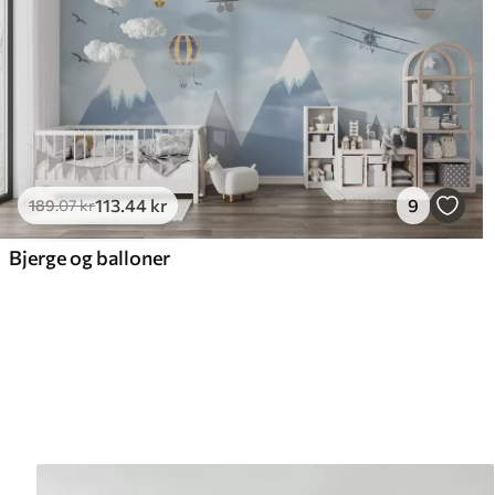
113
.44
kr
9
189
.07
kr
Bjerge og balloner