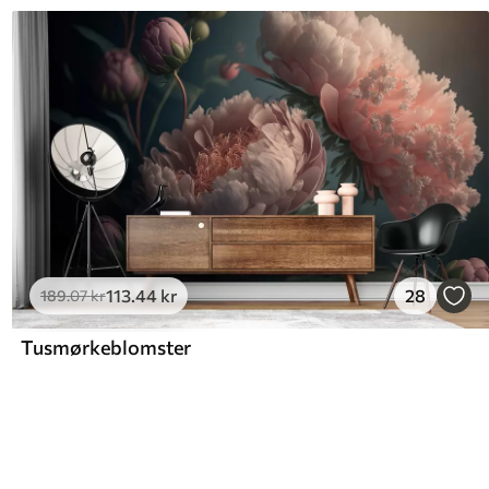
113
.44
kr
28
189
.07
kr
Tusmørkeblomster