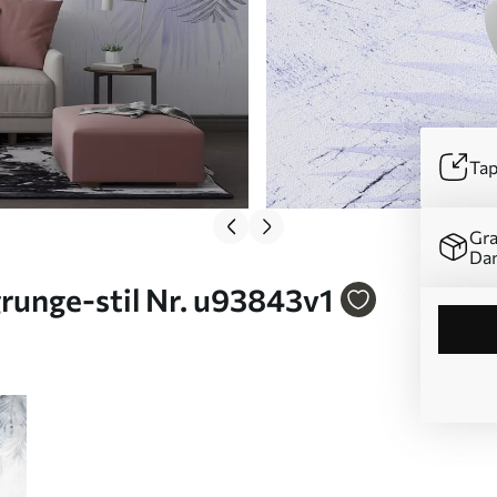
Tap
Gra
Da
 grunge-stil Nr. u93843v1