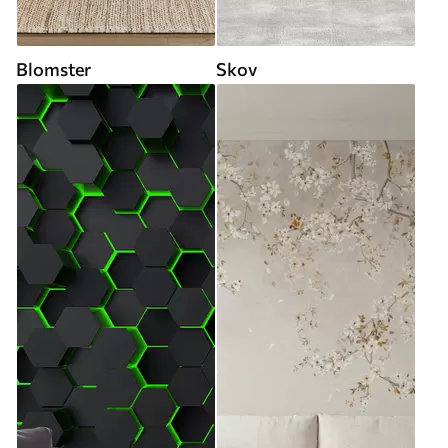
Blomster
Skov