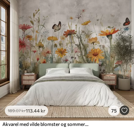
113
.44
kr
75
189
.07
kr
Akvarel med vilde blomster og sommerfugle