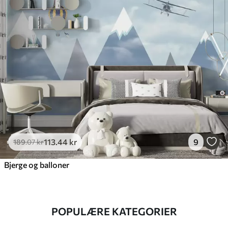
113
.44
kr
9
189
.07
kr
Bjerge og balloner
POPULÆRE KATEGORIER