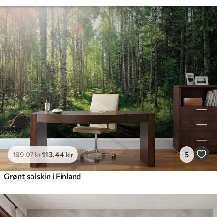
113
.44
kr
5
189
.07
kr
Grønt solskin i Finland