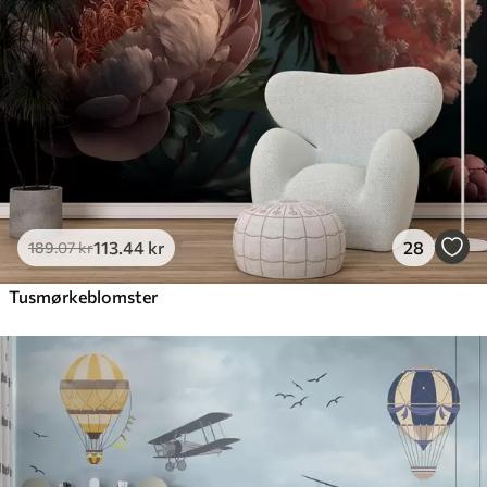
113
.44
kr
28
189
.07
kr
Tusmørkeblomster