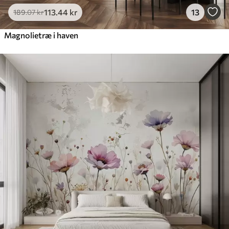
113
.44
kr
13
189
.07
kr
Magnolietræ i haven