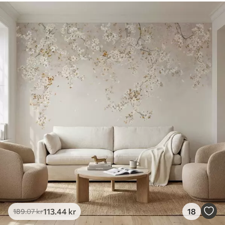
113
.44
kr
18
189
.07
kr