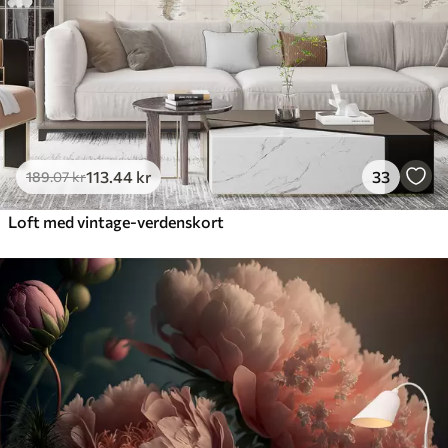
113
.44
kr
33
189
.07
kr
Loft med vintage-verdenskort