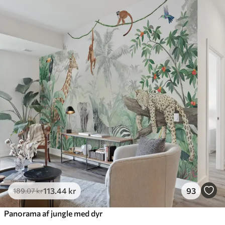
Standard
385
.83
231
.50
kr
/m²
Premium
448
.33
269
.00
kr
/m²
Premium vinyl
516
.67
310
.00
kr
/m²
Peel and Stick
666
.67
400
.00
kr
/m²
113
.44
kr
93
189
.07
kr
Panorama af jungle med dyr