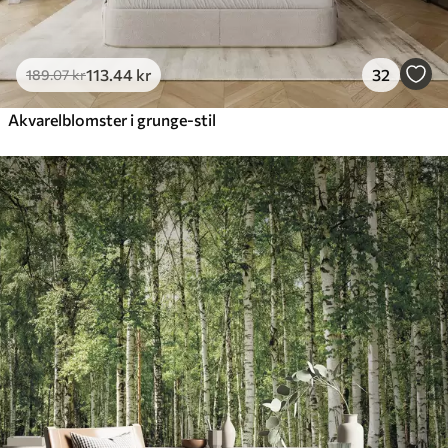
113
.44
kr
32
189
.07
kr
Akvarelblomster i grunge-stil