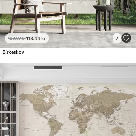
113
.44
kr
7
189
.07
kr
Birkeskov