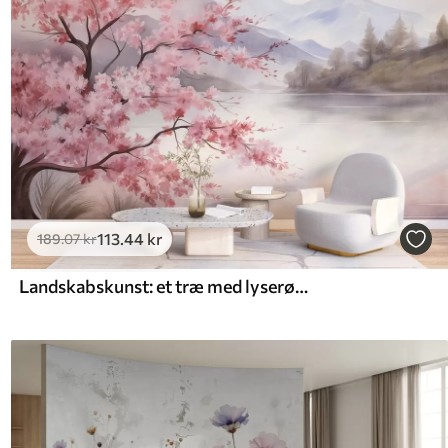
113
.44
kr
189
.07
kr
Landskabskunst: et træ med lyserøde blomster, en sø og tågede bjerge i baggrunden