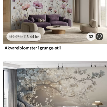
113
.44
kr
32
189
.07
kr
Akvarelblomster i grunge-stil