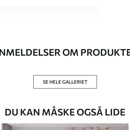
 høj kvalitet, som hver især passer til
. Du kan få flere oplysninger nedenfor eller
NMELDELSER OM PRODUKT
SE HELE GALLERIET
lse, du har angivet, og skæres i identiske
 til 50 cm.
g/eller tapetklæber.
DU KAN MÅSKE OGSÅ LIDE
tigt med en blød svamp. Tapeter med lakfinish