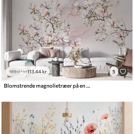
emium
8
.33
269
.00
kr
/m²
113
.44
kr
5
l and Stick
189
.07
kr
6
.67
400
.00
kr
/m²
Blomstrende magnolietræer på en marmorbaggrund