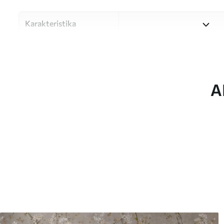
Karakteristika
Materiale
Vælg mellem tre materialer af
forskellige rum og budgetter
under tilpasningsprocessen.
A
Forfatter
UWALLS
Artikel nummer
c00005
Produktion
Billedet printes i den større
strimler med en bredde på op
Derudover
Du kan tilføje en lakering o
Rengøring
Tapetet kan rengøres forsig
kan rengøres med vand.