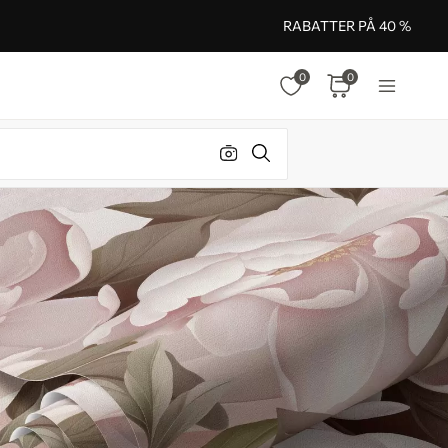
RABATTER PÅ 40 %
0
0