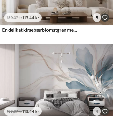
113
.44
kr
5
189
.07
kr
En delikat kirsebærblomstgren med sartrosa blomster på en lys baggrund
113
.44
kr
4
189
.07
kr