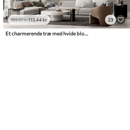
113
.44
kr
23
189
.07
kr
Et charmerende træ med hvide blomster på baggrund af skyer i en interessant stil i sarte varme farver