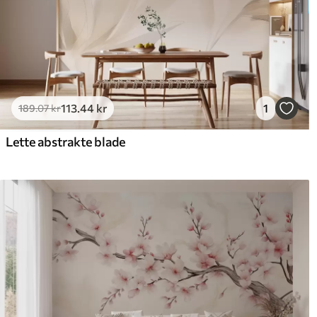
113
.44
kr
1
189
.07
kr
Lette abstrakte blade