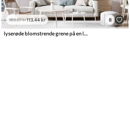
113
.44
kr
8
189
.07
kr
lyserøde blomstrende grene på en lyserød baggrund