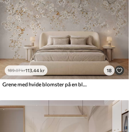
Anvendelsesmetode
Problemfri anvendelse
Tilgængelige materialer
Standard
Pr
385
.83
44
231
.50
kr
/m²
113
.44
kr
18
Premium vinyl
Pee
189
.07
kr
516
.67
66
310
.00
kr
/m²
Grene med hvide blomster på en blød beige baggrund