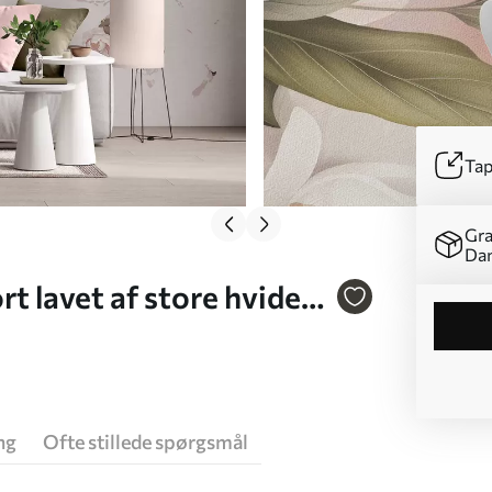
Tap
Gra
Da
t lavet af store hvide
ng
Ofte stillede spørgsmål