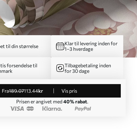
Klar til levering inden for
et til din størrelse
1–3 hverdage
tis forsendelse til
Tilbagebetaling inden
nmark
for 30 dage
fra
189
.07
113
.44
kr
Vis pris
Prisen er angivet med
40% rabat
.