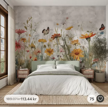
113
.44
kr
75
189
.07
kr