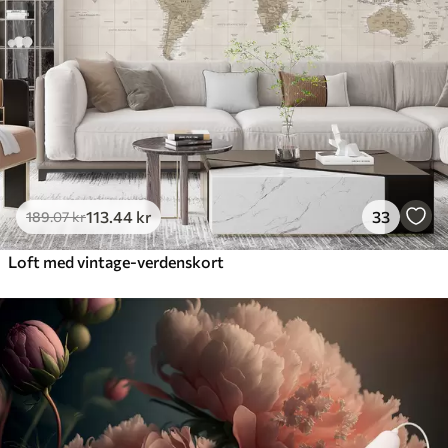
113
.44
kr
33
189
.07
kr
Loft med vintage-verdenskort