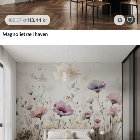
113
.44
kr
13
189
.07
kr
Magnolietræ i haven