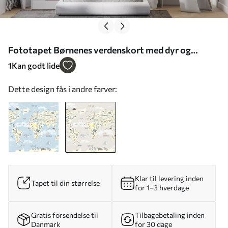
Fototapet Børnenes verdenskort med dyr og
landemærker Nr. u96587v1
1
Kan godt lide
Dette design fås i andre farver:
Klar til levering inden
Tapet til din størrelse
for 1–3 hverdage
Gratis forsendelse til
Tilbagebetaling inden
Danmark
for 30 dage