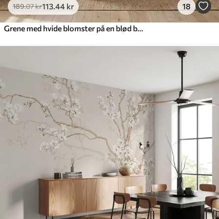
113
.44
kr
18
189
.07
kr
Grene med hvide blomster på en blød beige baggrund