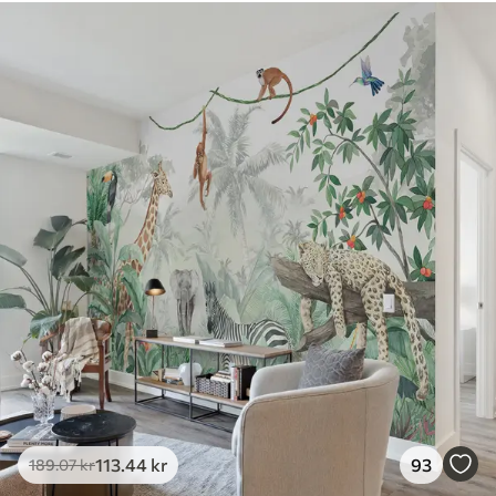
Tilgængelige materialer
Standard
385
.83
231
.50
kr
/m²
Premium
448
.33
269
.00
kr
/m²
Premium vinyl
516
.67
310
.00
kr
/m²
Peel and Stick
666
.67
400
.00
kr
/m²
113
.44
kr
93
189
.07
kr