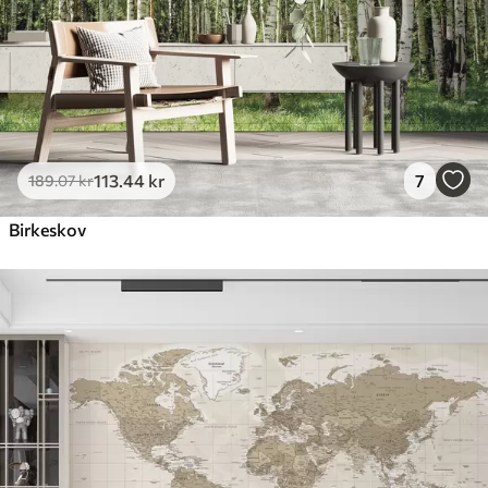
113
.44
kr
7
189
.07
kr
Birkeskov