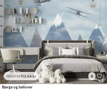
113
.44
kr
9
189
.07
kr
Bjerge og balloner