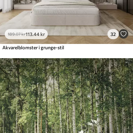
113
.44
kr
32
189
.07
kr
Akvarelblomster i grunge-stil