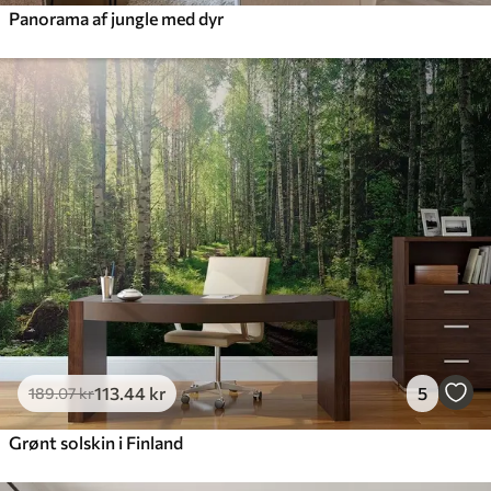
Panorama af jungle med dyr
113
.44
kr
5
189
.07
kr
Grønt solskin i Finland