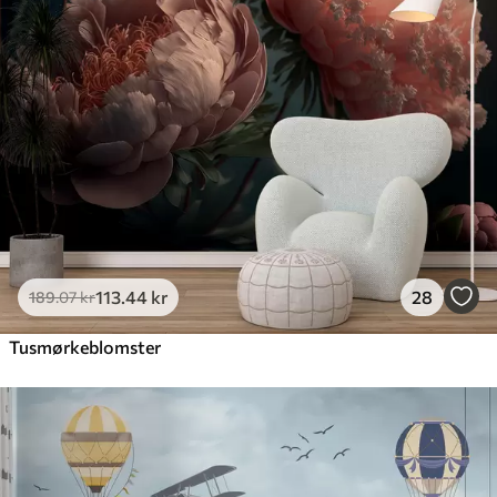
113
.44
kr
28
189
.07
kr
Tusmørkeblomster