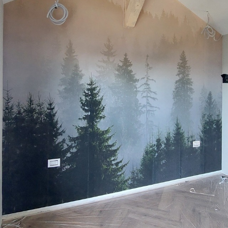
Premium
448
.33
269
.00
kr
/m²
Premium vinyl
516
.67
310
.00
kr
/m²
Peel and Stick
666
.67
400
.00
kr
/m²