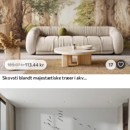
113
.44
kr
17
189
.07
kr
Skovsti blandt majestætiske træer i akvarelstil