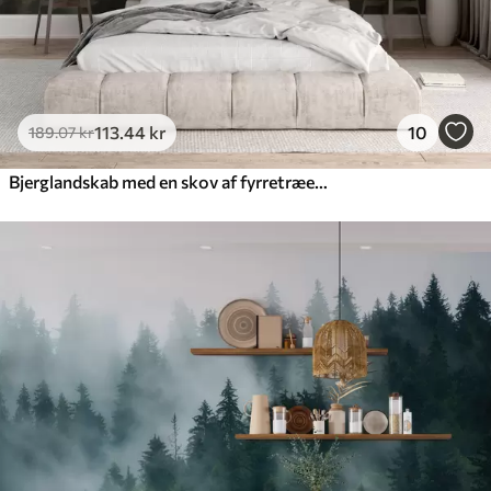
113
.44
kr
10
189
.07
kr
Bjerglandskab med en skov af fyrretræer og lagdelte bjerge ved daggry med let tåge akvarelimitationskunst