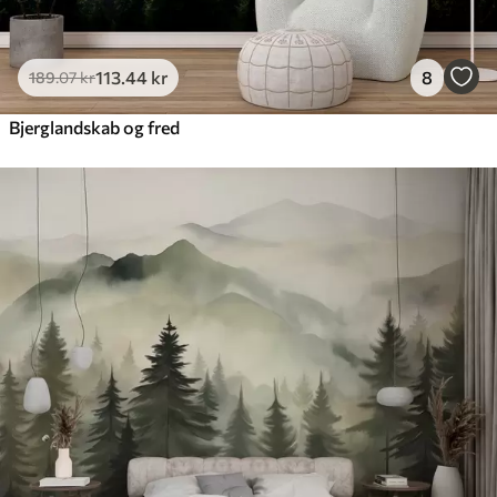
113
.44
kr
8
189
.07
kr
Bjerglandskab og fred