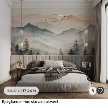
113
.44
kr
6
189
.07
kr
Bjergkæder mod skovens akvarel