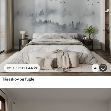
113
.44
kr
4
189
.07
kr
Tågeskov og fugle