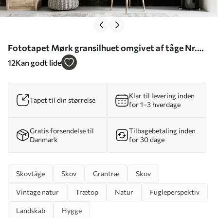
Fototapet Mørk gransilhuet omgivet af tåge Nr.
u96999
12
Kan godt lide
Klar til levering inden
Tapet til din størrelse
for 1–3 hverdage
Gratis forsendelse til
Tilbagebetaling inden
Danmark
for 30 dage
Skovtåge
Skov
Grantræ
Skov
Vintage natur
Trætop
Natur
Fugleperspektiv
Landskab
Hygge