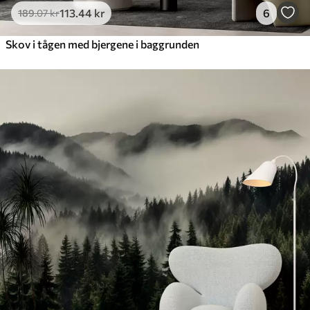
113
.44
kr
6
189
.07
kr
Skov i tågen med bjergene i baggrunden