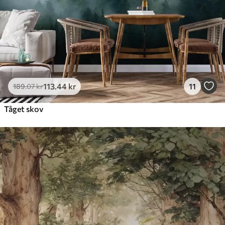
113
.44
kr
11
189
.07
kr
Tåget skov