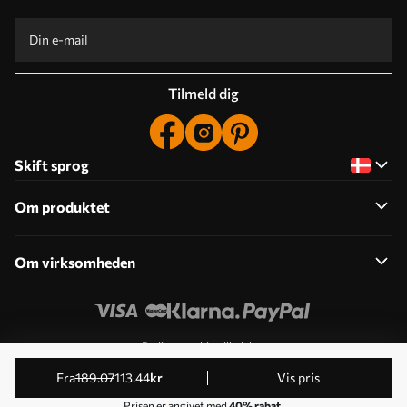
Tilmeld dig
Skift sprog
Om produktet
Om virksomheden
Rediger cookie-tilladelser
© 2011-2026 Uwalls . Alle rettigheder forbeholdes. Drives
fra
189
.07
113
.44
kr
Vis pris
af KLW Sp. z o.o. VAT ID: PL9223057591.
Prisen er angivet med
40% rabat
.