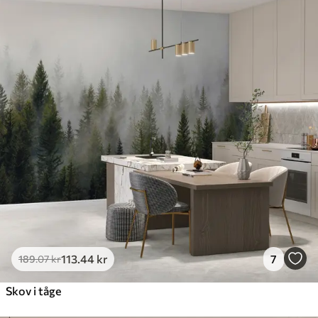
113
.44
kr
7
189
.07
kr
Skov i tåge