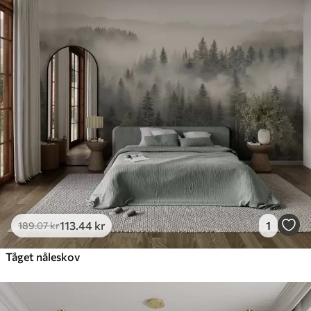
113
.44
kr
1
189
.07
kr
Tåget nåleskov