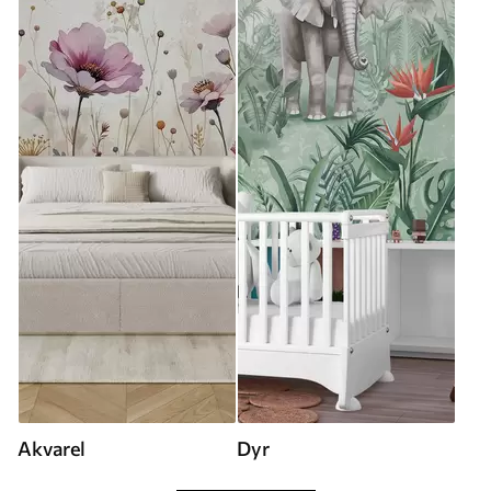
Akvarel
Dyr