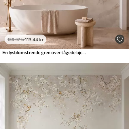
113
.44
kr
189
.07
kr
En lysblomstrende gren over tågede bjerge og solen