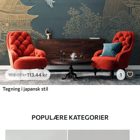
113
.44
kr
1
189
.07
kr
Tegning i japansk stil
POPULÆRE KATEGORIER