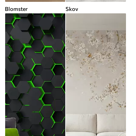
Blomster
Skov