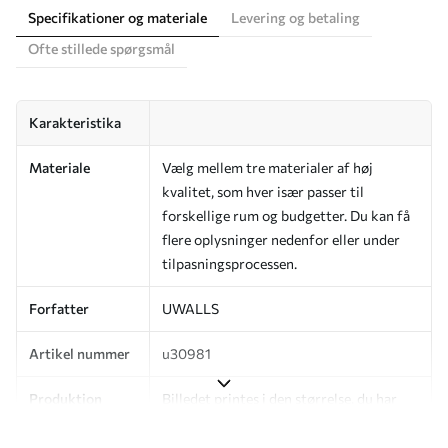
Specifikationer og materiale
Levering og betaling
Ofte stillede spørgsmål
Karakteristika
Materiale
Vælg mellem tre materialer af høj
kvalitet, som hver især passer til
forskellige rum og budgetter. Du kan få
flere oplysninger nedenfor eller under
tilpasningsprocessen.
Forfatter
UWALLS
Artikel nummer
u30981
Produktion
Billedet printes i den størrelse, du har
angivet, og skæres i identiske strimler
med en bredde på op til 50 cm.