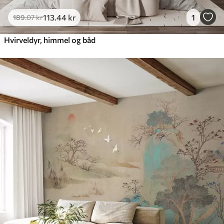
113
.44
kr
1
189
.07
kr
Hvirveldyr, himmel og båd