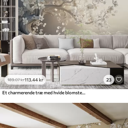
113
.44
kr
23
189
.07
kr
Et charmerende træ med hvide blomster på baggrund af skyer i en interessant stil i sarte varme farver