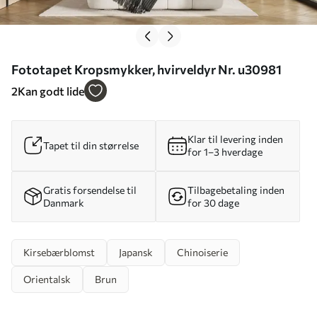
Fototapet Kropsmykker, hvirveldyr Nr. u30981
2
Kan godt lide
Klar til levering inden
Tapet til din størrelse
for 1–3 hverdage
Gratis forsendelse til
Tilbagebetaling inden
Danmark
for 30 dage
Kirsebærblomst
Japansk
Chinoiserie
Orientalsk
Brun