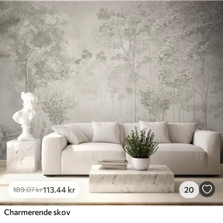
113
.44
kr
20
189
.07
kr
Charmerende skov