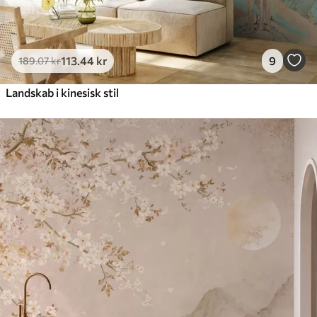
113
.44
kr
9
189
.07
kr
Landskab i kinesisk stil