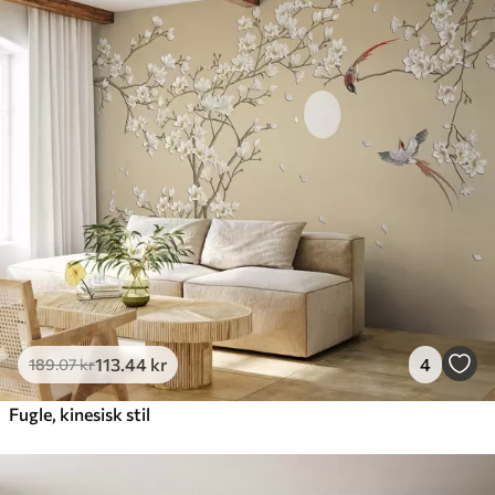
113
.44
kr
4
189
.07
kr
Fugle, kinesisk stil