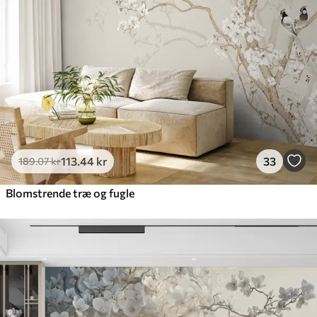
Premium vinyl
516
.67
310
.00
kr
/m²
Peel and Stick
666
.67
400
.00
kr
/m²
113
.44
kr
33
189
.07
kr
Blomstrende træ og fugle