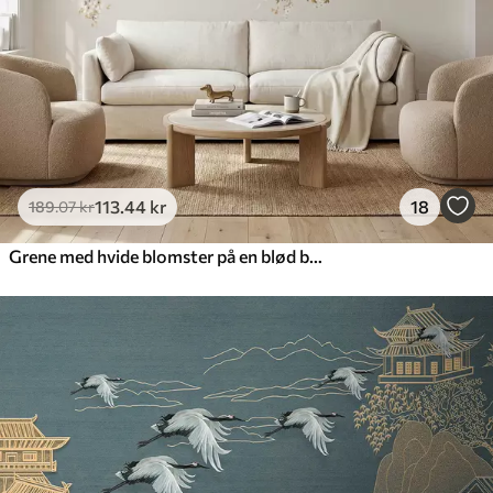
113
.44
kr
18
189
.07
kr
Grene med hvide blomster på en blød beige baggrund