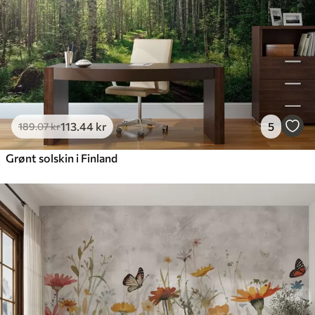
113
.44
kr
5
189
.07
kr
Grønt solskin i Finland