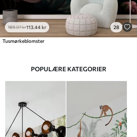
113
.44
kr
28
189
.07
kr
Tusmørkeblomster
POPULÆRE KATEGORIER