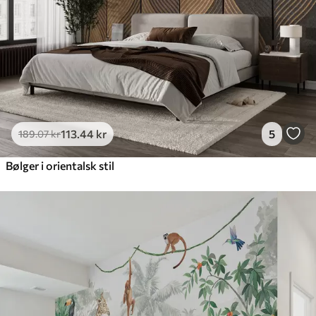
Premium vinyl
516
.67
310
.00
kr
/m²
Peel and Stick
666
.67
400
.00
kr
/m²
113
.44
kr
5
189
.07
kr
Bølger i orientalsk stil