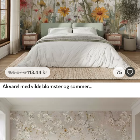
113
.44
kr
75
189
.07
kr
Akvarel med vilde blomster og sommerfugle