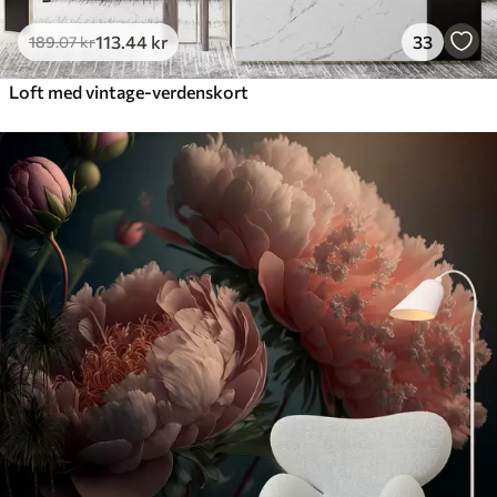
113
.44
kr
33
189
.07
kr
Loft med vintage-verdenskort