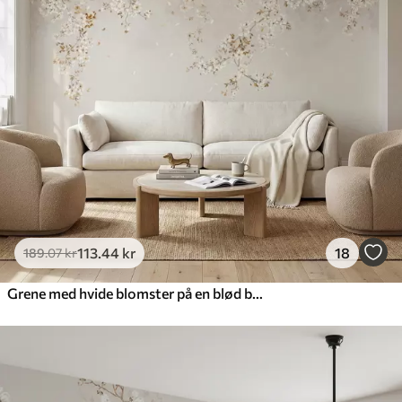
113
.44
kr
18
189
.07
kr
Grene med hvide blomster på en blød beige baggrund