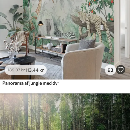
113
.44
kr
93
189
.07
kr
Panorama af jungle med dyr