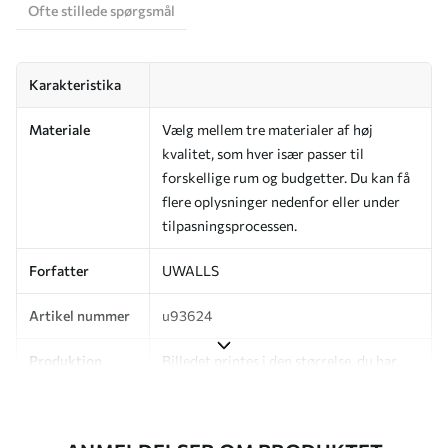
Ofte stillede spørgsmål
Karakteristika
Materiale
Vælg mellem tre materialer af høj
kvalitet, som hver især passer til
forskellige rum og budgetter. Du kan få
flere oplysninger nedenfor eller under
tilpasningsprocessen.
Forfatter
UWALLS
Artikel nummer
u93624
Produktion
Billedet printes i den størrelse, du har
angivet, og skæres i identiske strimler
med en bredde på op til 50 cm.