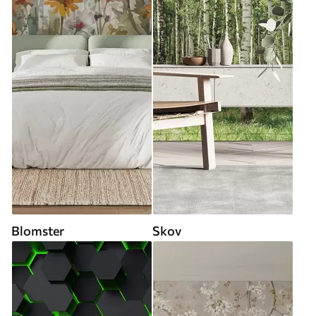
Blomster
Skov