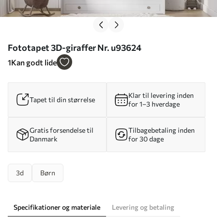
Fototapet 3D-giraffer Nr. u93624
1
Kan godt lide
Klar til levering inden
Tapet til din størrelse
for 1–3 hverdage
Gratis forsendelse til
Tilbagebetaling inden
Danmark
for 30 dage
3d
Børn
Specifikationer og materiale
Levering og betaling