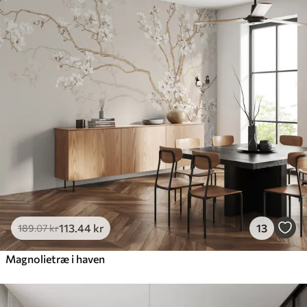
113
.44
kr
13
189
.07
kr
Magnolietræ i haven