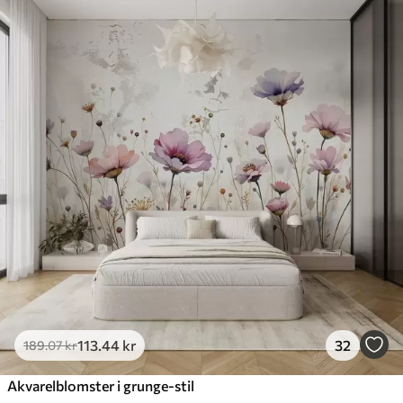
113
.44
kr
32
189
.07
kr
Akvarelblomster i grunge-stil