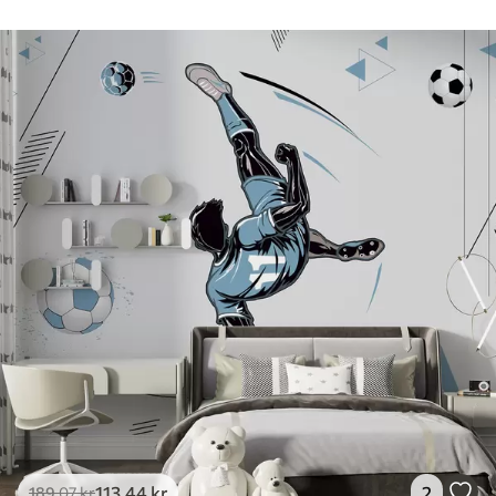
113
.44
kr
2
189
.07
kr