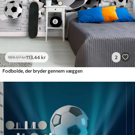
Premium vinyl
516
.67
310
.00
kr
/m²
Peel and Stick
666
.67
400
.00
kr
/m²
113
.44
kr
2
189
.07
kr
Fodbolde, der bryder gennem væggen