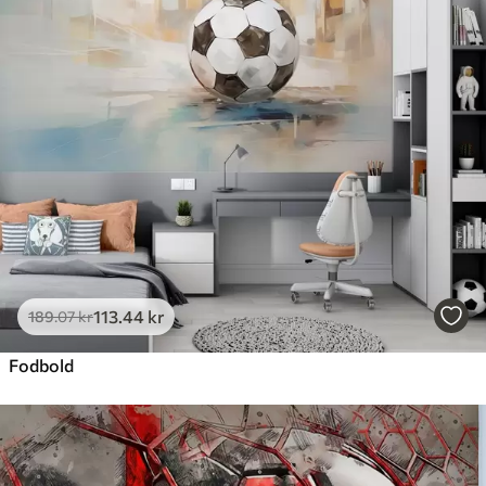
113
.44
kr
189
.07
kr
Fodbold