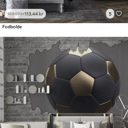
113
.44
kr
5
189
.07
kr
Fodbolde