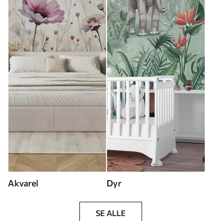
Akvarel
Dyr
SE ALLE