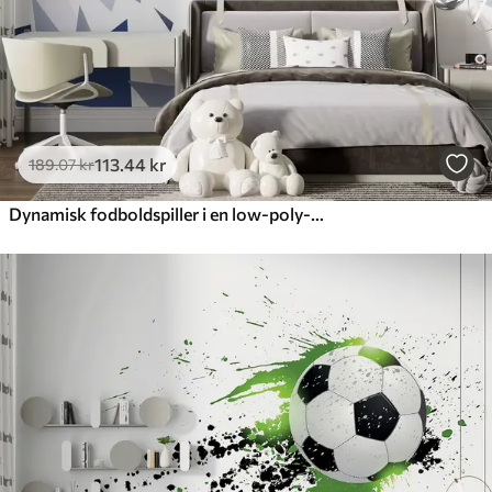
113
.44
kr
189
.07
kr
Dynamisk fodboldspiller i en low-poly-stil, der rammer bolden