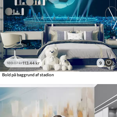
113
.44
kr
9
189
.07
kr
Bold på baggrund af stadion