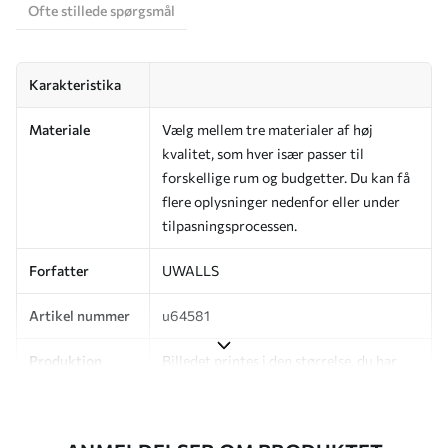
Ofte stillede spørgsmål
Karakteristika
Materiale
Vælg mellem tre materialer af høj
kvalitet, som hver især passer til
forskellige rum og budgetter. Du kan få
flere oplysninger nedenfor eller under
tilpasningsprocessen.
Forfatter
UWALLS
Artikel nummer
u64581
Produktion
Billedet printes i den størrelse, du har
angivet, og skæres i identiske strimler
med en bredde på op til 50 cm.