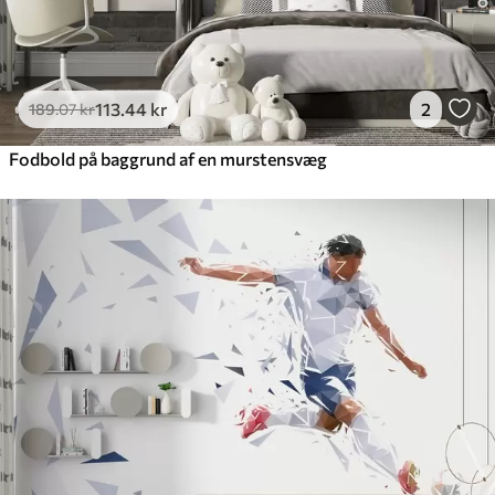
113
.44
kr
2
189
.07
kr
Fodbold på baggrund af en murstensvæg