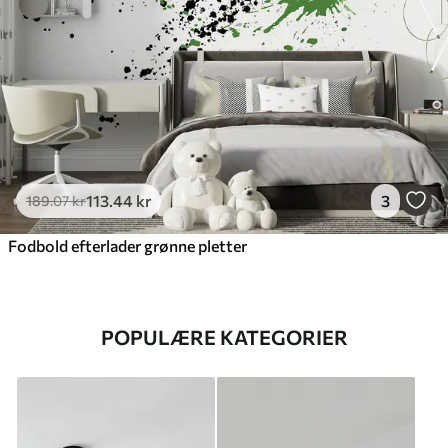
113
.44
kr
3
189
.07
kr
Fodbold efterlader grønne pletter
POPULÆRE KATEGORIER