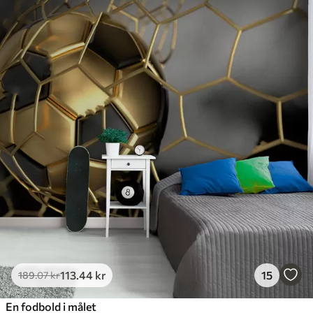
113
.44
kr
15
189
.07
kr
En fodbold i målet