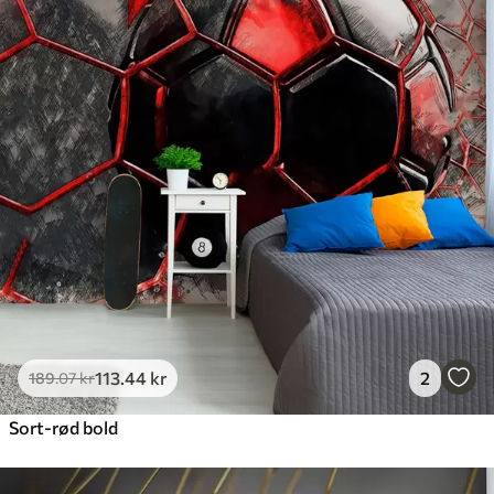
113
.44
kr
2
189
.07
kr
Sort-rød bold