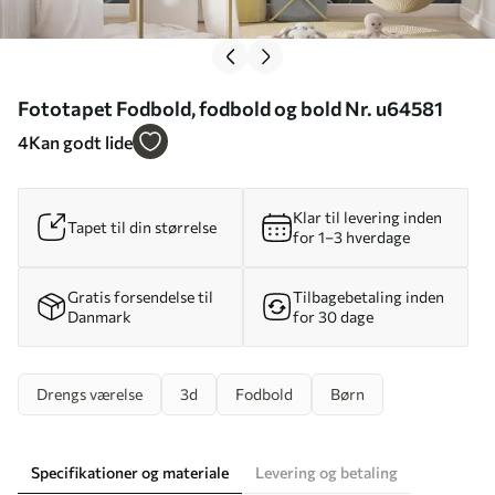
Fototapet Fodbold, fodbold og bold Nr. u64581
4
Kan godt lide
Klar til levering inden
Tapet til din størrelse
for 1–3 hverdage
Gratis forsendelse til
Tilbagebetaling inden
Danmark
for 30 dage
Drengs værelse
3d
Fodbold
Børn
Specifikationer og materiale
Levering og betaling