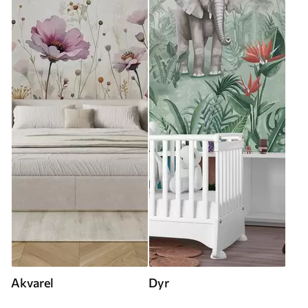
Akvarel
Dyr