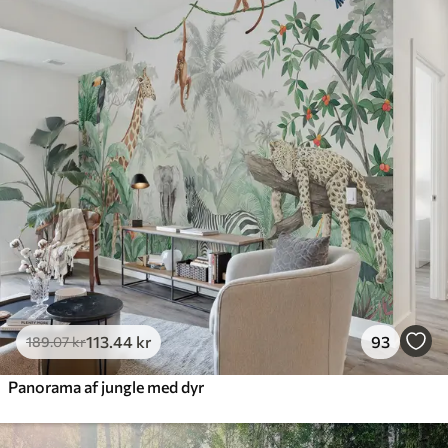
385
.83
231
.50
kr
/m²
Premium
448
.33
269
.00
kr
/m²
Premium vinyl
516
.67
310
.00
kr
/m²
Peel and Stick
666
.67
400
.00
kr
/m²
113
.44
kr
93
189
.07
kr
Panorama af jungle med dyr