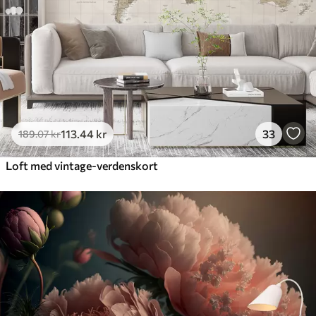
113
.44
kr
33
189
.07
kr
Loft med vintage-verdenskort