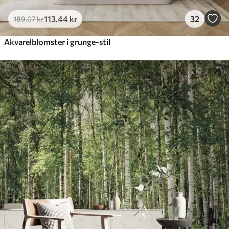
113
.44
kr
32
189
.07
kr
Akvarelblomster i grunge-stil