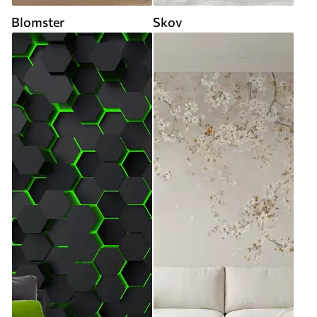
Blomster
Skov