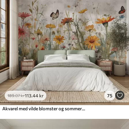
113
.44
kr
75
189
.07
kr
Akvarel med vilde blomster og sommerfugle