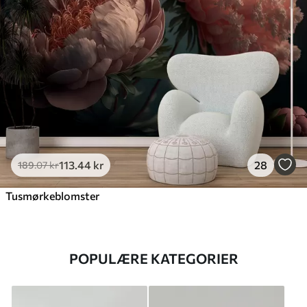
113
.44
kr
28
189
.07
kr
Tusmørkeblomster
POPULÆRE KATEGORIER