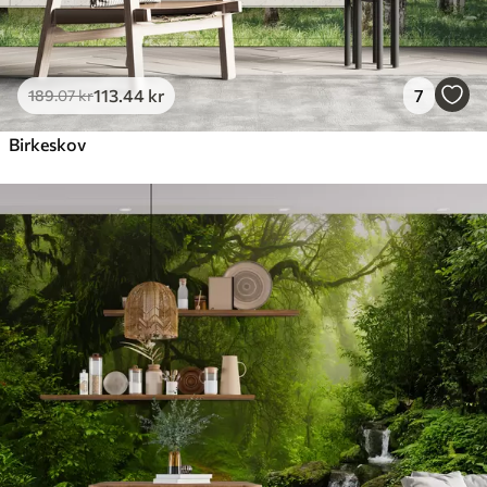
113
.44
kr
7
189
.07
kr
Birkeskov