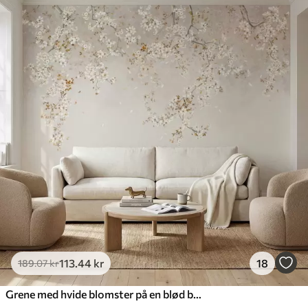
113
.44
kr
18
189
.07
kr
Grene med hvide blomster på en blød beige baggrund