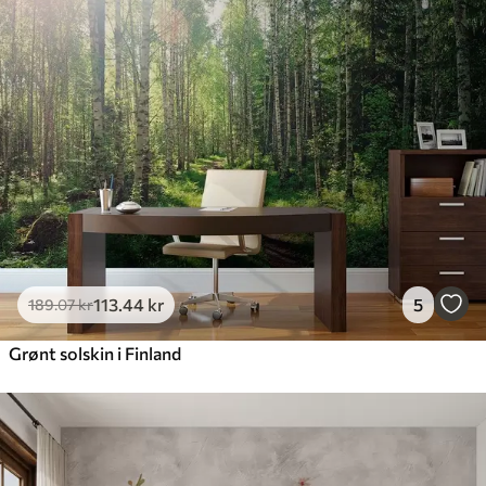
113
.44
kr
5
189
.07
kr
Grønt solskin i Finland