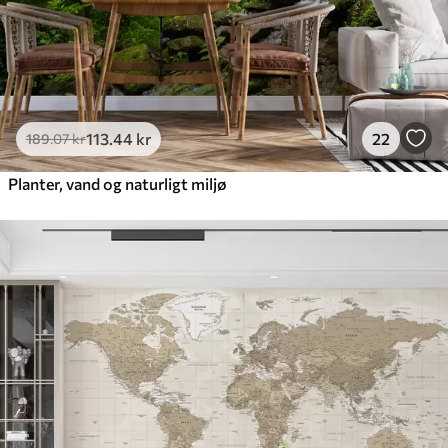
113
.44
kr
22
189
.07
kr
Planter, vand og naturligt miljø