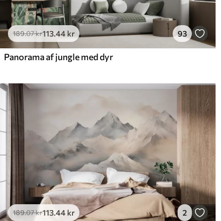
113
.44
kr
93
189
.07
kr
Panorama af jungle med dyr
113
.44
kr
2
189
.07
kr