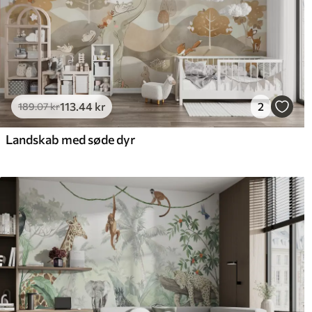
113
.44
kr
2
189
.07
kr
Landskab med søde dyr