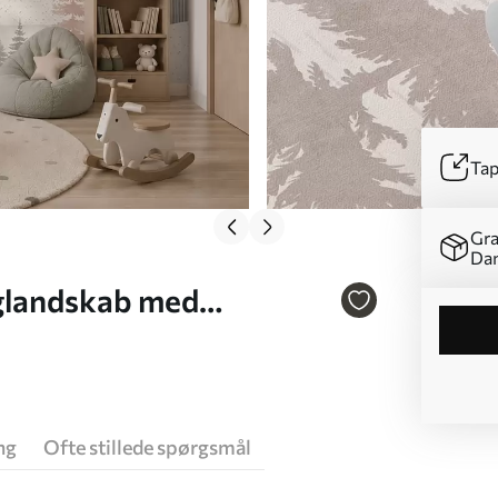
Tap
Gra
Da
rglandskab med
ng
Ofte stillede spørgsmål