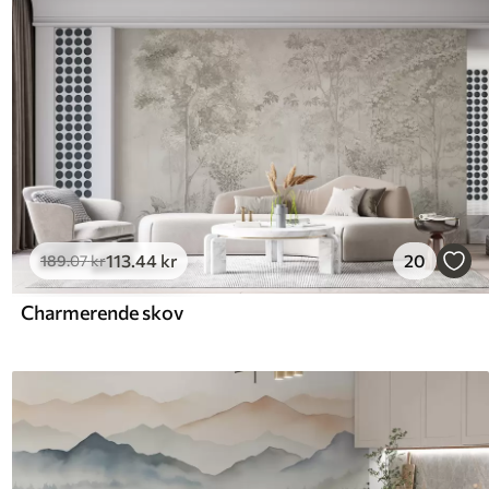
113
.44
kr
20
189
.07
kr
Charmerende skov