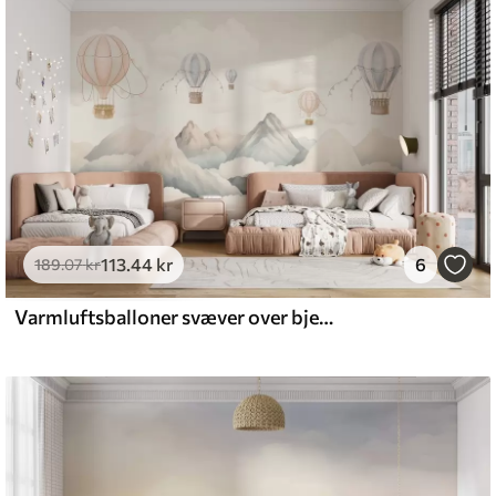
emium
8
.33
269
.00
kr
/m²
113
.44
kr
6
l and Stick
189
.07
kr
6
.67
400
.00
kr
/m²
Varmluftsballoner svæver over bjerge i neutrale, bløde pastelfarver