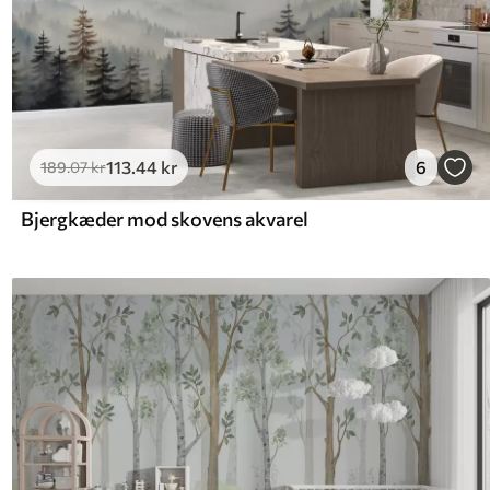
113
.44
kr
6
189
.07
kr
Bjergkæder mod skovens akvarel