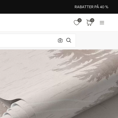
RABATTER PÅ 40 %
0
0