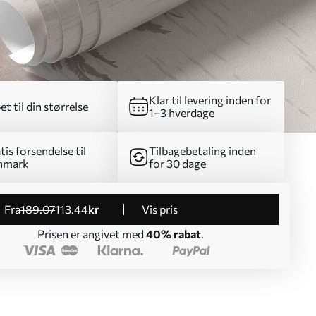
Klar til levering inden for
et til din størrelse
1–3 hverdage
tis forsendelse til
Tilbagebetaling inden
nmark
for 30 dage
fra
189
.07
113
.44
kr
Vis pris
Prisen er angivet med
40% rabat
.