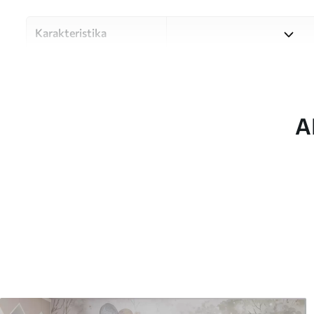
Karakteristika
Materiale
Vælg mellem tre materialer af
forskellige rum og budgetter
under tilpasningsprocessen.
A
Forfatter
UWALLS
Artikel nummer
w05626
Produktion
Billedet printes i den større
strimler med en bredde på op
Derudover
Du kan tilføje en lakering o
Rengøring
Tapetet kan rengøres forsig
kan rengøres med vand.