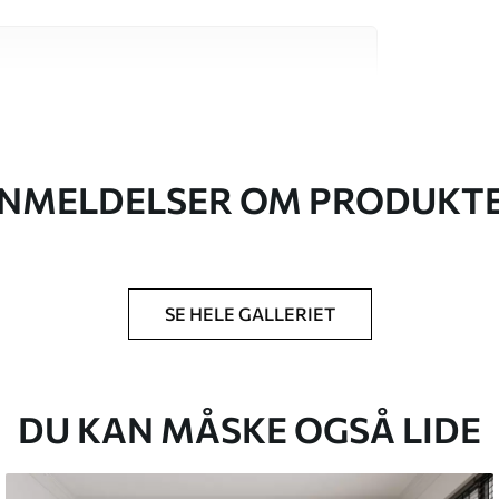
 høj kvalitet, som hver især passer til
. Du kan få flere oplysninger nedenfor eller
NMELDELSER OM PRODUKT
SE HELE GALLERIET
lse, du har angivet, og skæres i identiske
 til 50 cm.
g/eller tapetklæber.
DU KAN MÅSKE OGSÅ LIDE
tigt med en blød svamp. Tapeter med lakfinish