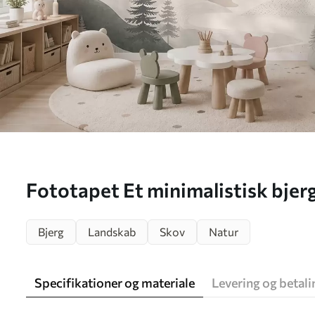
Fototapet Et minimalistisk bje
fyrretræer Nr. w05626
Bjerg
Landskab
Skov
Natur
Specifikationer og materiale
Levering og betali