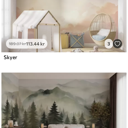
113
.44
kr
3
189
.07
kr
Skyer