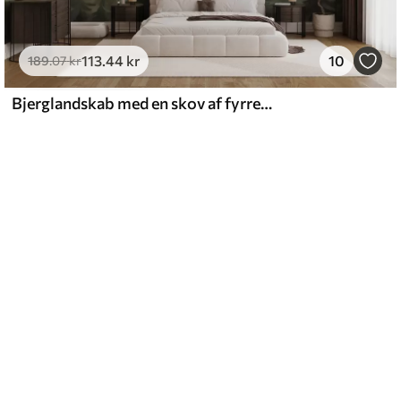
113
.44
kr
10
189
.07
kr
Bjerglandskab med en skov af fyrretræer og lagdelte bjerge ved daggry med let tåge akvarelimitationskunst