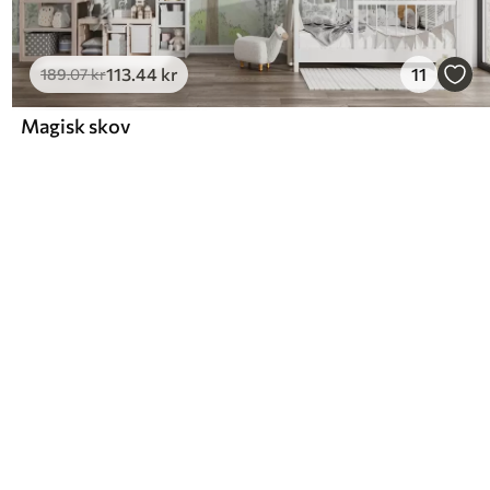
113
.44
kr
11
189
.07
kr
Magisk skov