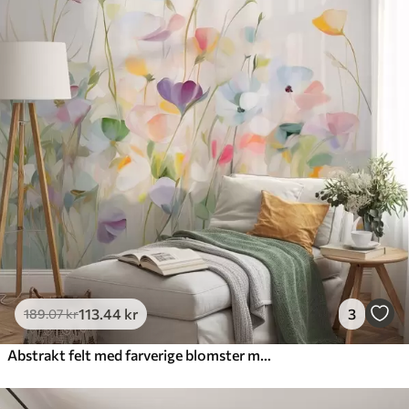
385
.83
231
.50
kr
/m²
Premium
448
.33
269
.00
kr
/m²
Premium vinyl
516
.67
310
.00
kr
/m²
Peel and Stick
666
.67
400
.00
kr
/m²
113
.44
kr
3
189
.07
kr
Abstrakt felt med farverige blomster med lange stængler og grønne blade, struktureret, pastelfarver, lyse farver