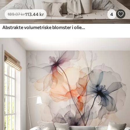
113
.44
kr
4
189
.07
kr
Abstrakte volumetriske blomster i oliemaleristil