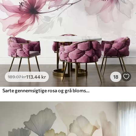
113
.44
kr
18
189
.07
kr
Sarte gennemsigtige rosa og grå blomster med bløde, slørede kronblade på hvid baggrund