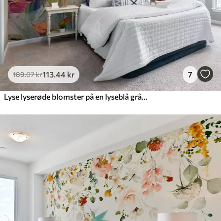
113
.44
kr
7
189
.07
kr
Lyse lyserøde blomster på en lyseblå grå baggrund