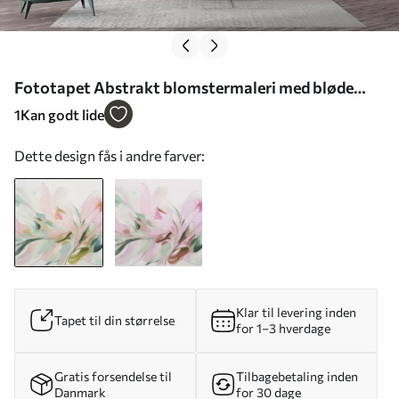
Fototapet Abstrakt blomstermaleri med bløde
pastelfarvede penselstrøg på en lys baggrund Nr.
1
Kan godt lide
w09871
Dette design fås i andre farver:
Klar til levering inden
Tapet til din størrelse
for 1–3 hverdage
Gratis forsendelse til
Tilbagebetaling inden
Danmark
for 30 dage