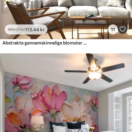
113
.44
kr
11
189
.07
kr
Abstrakte gennemskinnelige blomster flydende akvarel