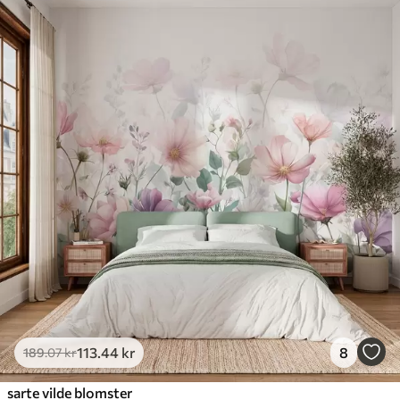
113
.44
kr
8
189
.07
kr
sarte vilde blomster