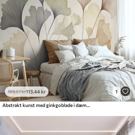
113
.44
kr
1
189
.07
kr
Abstrakt kunst med ginkgoblade i dæmpede pastelfarver som blå, grøn og ferskenfarvet, med struktur