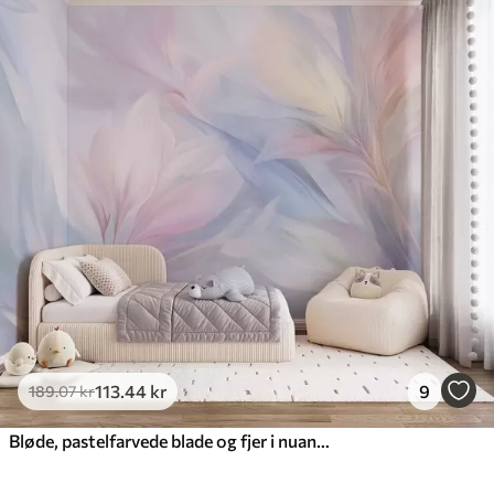
113
.44
kr
9
189
.07
kr
Bløde, pastelfarvede blade og fjer i nuancer af lyserødt, blåt og gult, abstrakt og struktureret print