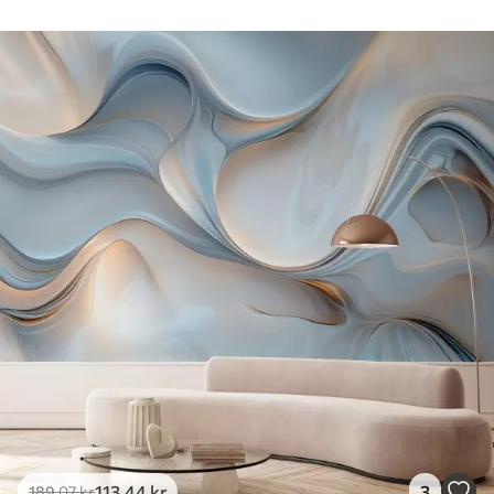
113
.44
kr
3
189
.07
kr