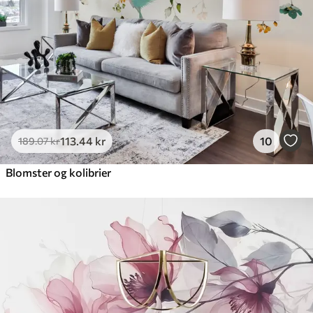
113
.44
kr
10
189
.07
kr
Blomster og kolibrier