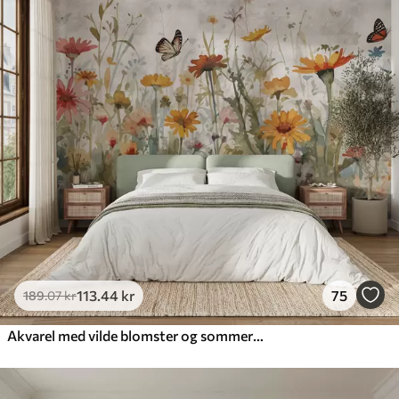
113
.44
kr
75
189
.07
kr
Akvarel med vilde blomster og sommerfugle