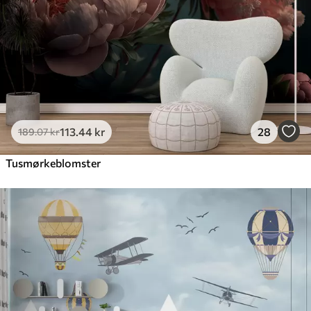
113
.44
kr
28
189
.07
kr
Tusmørkeblomster