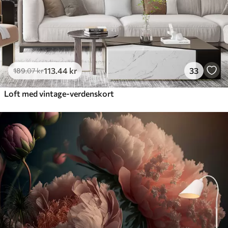
113
.44
kr
33
189
.07
kr
Loft med vintage-verdenskort