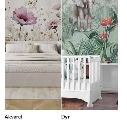
Akvarel
Dyr