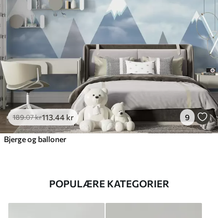
113
.44
kr
9
189
.07
kr
Bjerge og balloner
POPULÆRE KATEGORIER