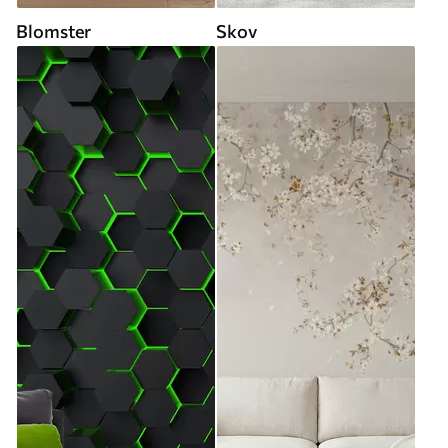
Blomster
Skov