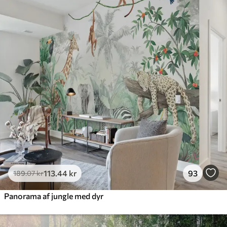
385
.83
231
.50
kr
/m²
Premium
448
.33
269
.00
kr
/m²
Premium vinyl
516
.67
310
.00
kr
/m²
Peel and Stick
666
.67
400
.00
kr
/m²
113
.44
kr
93
189
.07
kr
Panorama af jungle med dyr