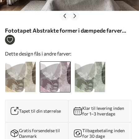
Fototapet Abstrakte former i dæmpede farver
blander sig med gennemsigtige botaniske
elementer og tekstureret kunst Nr. w09865v1
Dette design fås i andre farver:
Klar til levering inden
Tapet til din størrelse
for 1–3 hverdage
Gratis forsendelse til
Tilbagebetaling inden
Danmark
for 30 dage