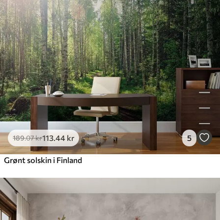
113
.44
kr
5
189
.07
kr
Grønt solskin i Finland