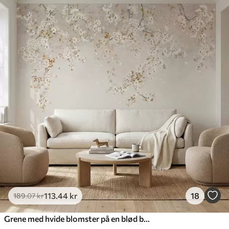
113
.44
kr
18
189
.07
kr
Grene med hvide blomster på en blød beige baggrund