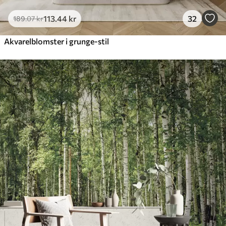
113
.44
kr
32
189
.07
kr
Akvarelblomster i grunge-stil