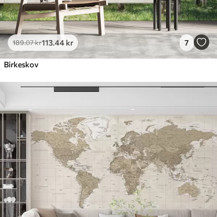
113
.44
kr
7
189
.07
kr
Birkeskov