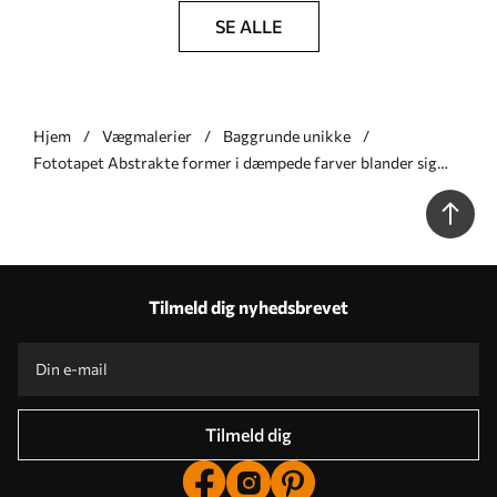
SE ALLE
Hjem
Vægmalerier
Baggrunde unikke
Fototapet Abstrakte former i dæmpede farver blander sig
med gennemsigtige botaniske elementer og tekstureret
kunst Nr. w09865v1
Tilmeld dig nyhedsbrevet
Tilmeld dig