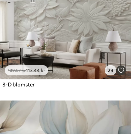
113
.44
kr
29
189
.07
kr
3-D blomster