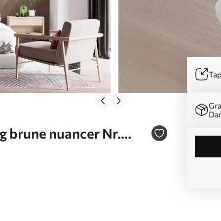
Tap
Gra
Da
og brune nuancer Nr.