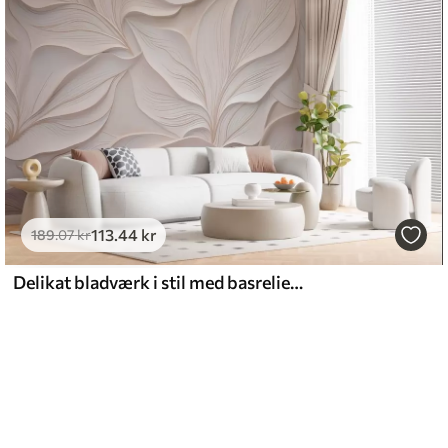
113
.44
kr
189
.07
kr
Delikat bladværk i stil med basrelieffer