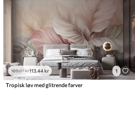
113
.44
kr
1
189
.07
kr
Tropisk løv med glitrende farver