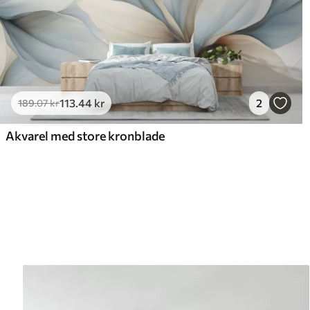
113
.44
kr
2
189
.07
kr
Akvarel med store kronblade