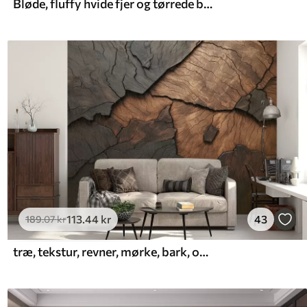
Bløde, fluffy hvide fjer og tørrede blomster på en neutral pastelbeige baggrund
113
.44
kr
43
189
.07
kr
træ, tekstur, revner, mørke, bark, overflade