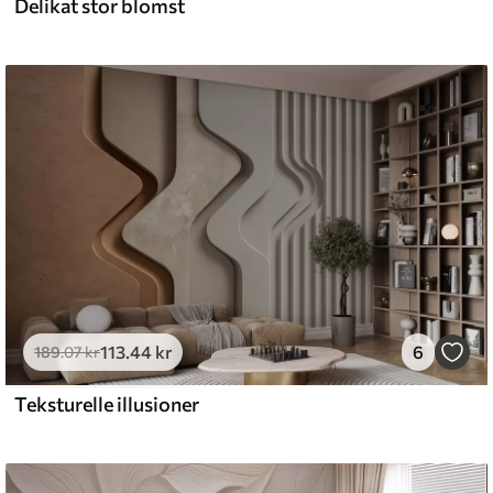
Delikat stor blomst
113
.44
kr
6
189
.07
kr
Teksturelle illusioner