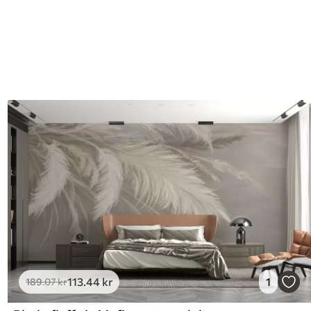
113
.44
kr
1
189
.07
kr