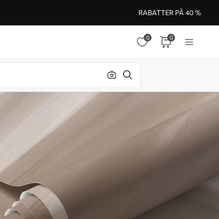
RABATTER PÅ 40 %
0
0