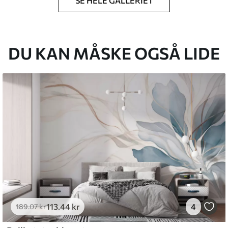
SE HELE GALLERIET
lse, du har angivet, og skæres i identiske
 til 50 cm.
g/eller tapetklæber.
DU KAN MÅSKE OGSÅ LIDE
tigt med en blød svamp. Tapeter med lakfinish
emium
8
.33
269
.00
kr
/m²
113
.44
kr
4
l and Stick
189
.07
kr
6
.67
400
.00
kr
/m²