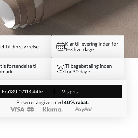
Klar til levering inden for
et til din størrelse
1–3 hverdage
tis forsendelse til
Tilbagebetaling inden
nmark
for 30 dage
fra
189
.07
113
.44
kr
Vis pris
Prisen er angivet med
40% rabat
.