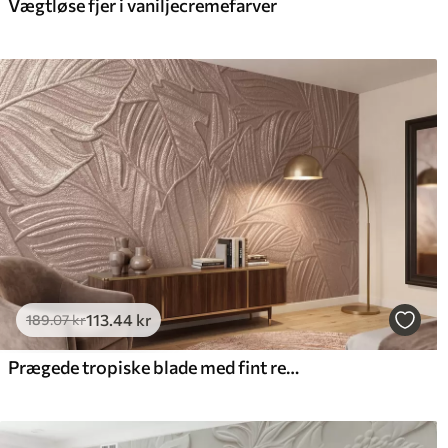
Vægtløse fjer i vaniljecremefarver
113
.44
kr
189
.07
kr
Prægede tropiske blade med fint relief i varme beige nuancer