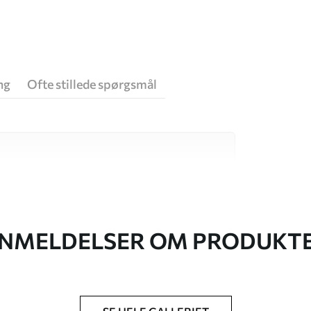
ng
Ofte stillede spørgsmål
 høj kvalitet, som hver især passer til
. Du kan få flere oplysninger nedenfor eller
NMELDELSER OM PRODUKT