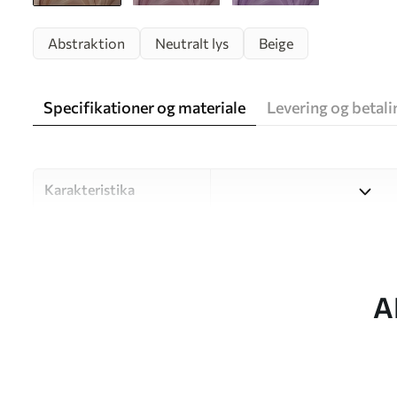
Abstraktion
Neutralt lys
Beige
Specifikationer og materiale
Levering og betali
Karakteristika
Materiale
Vælg mellem tre materialer af
forskellige rum og budgetter
under tilpasningsprocessen.
A
Forfatter
UWALLS
Artikel nummer
w05658