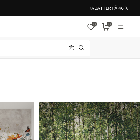
RABATTER PÅ 40 %
0
0