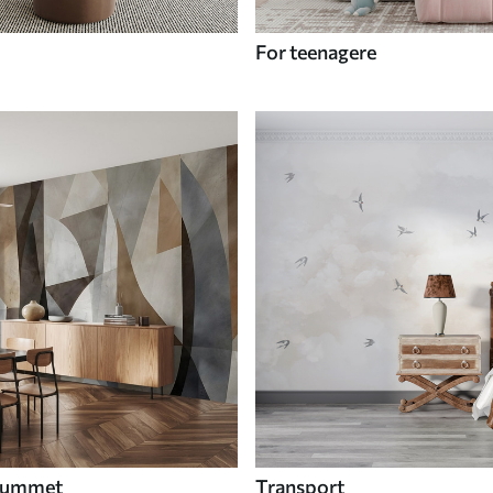
For teenagere
 rummet
Transport