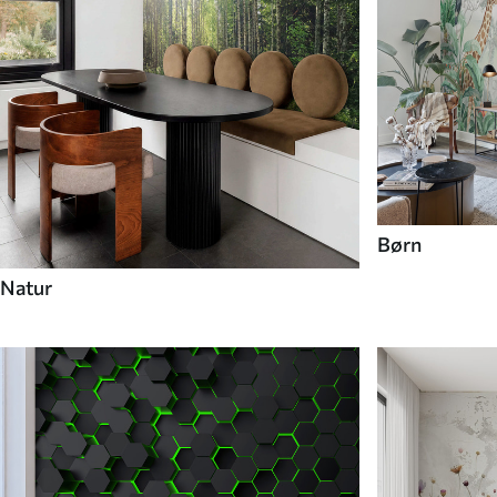
Børn
Natur