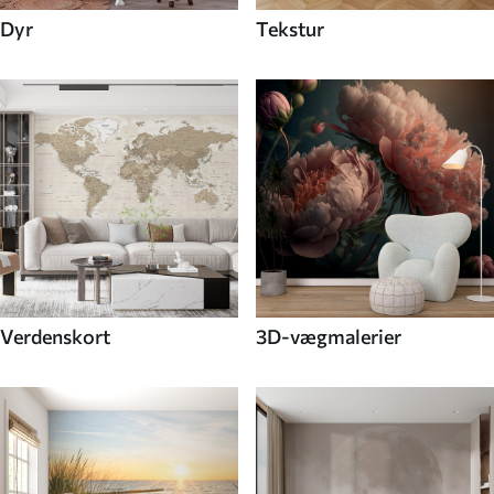
Dyr
Tekstur
Verdenskort
3D-vægmalerier