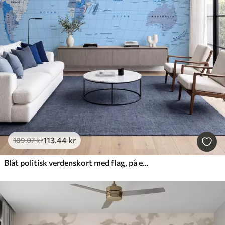
113
.44
kr
189
.07
kr
Blåt politisk verdenskort med flag, på engelsk