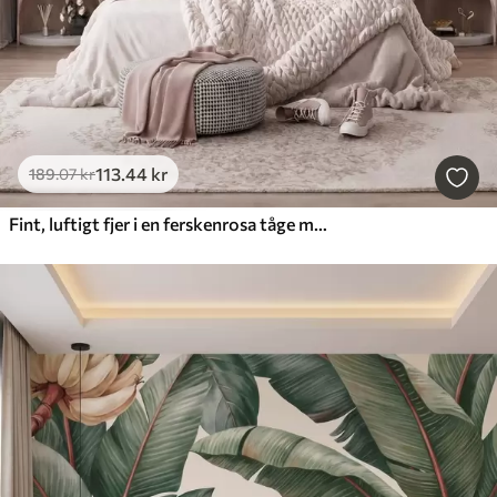
113
.44
kr
189
.07
kr
Fint, luftigt fjer i en ferskenrosa tåge med glans