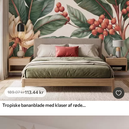
113
.44
kr
189
.07
kr
Tropiske bananblade med klaser af røde kaffebær, i akvarelstil