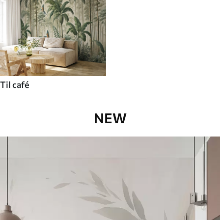
Til café
NEW