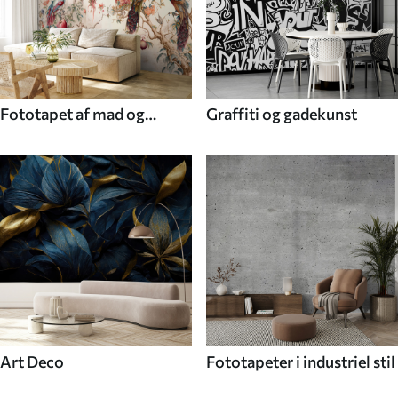
Fototapet af mad og
Graffiti og gadekunst
drikke
Art Deco
Fototapeter i industriel stil