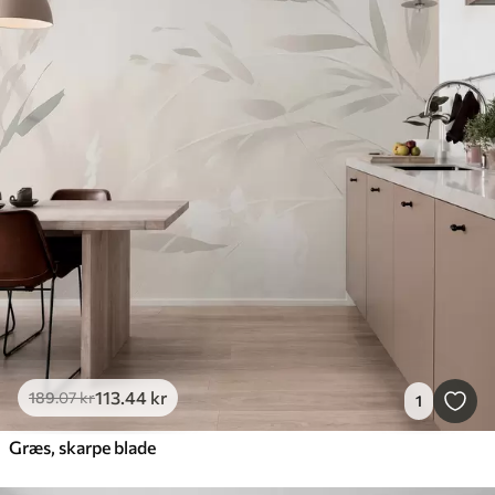
113
.44
kr
189
.07
kr
1
Græs, skarpe blade