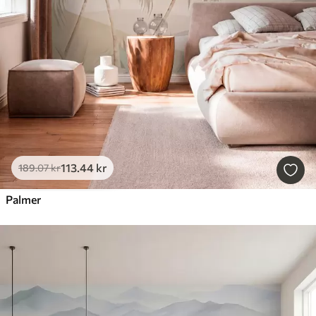
113
.44
kr
189
.07
kr
Palmer