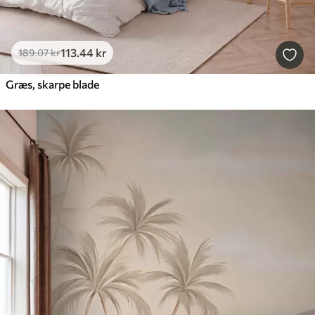
113
.44
kr
189
.07
kr
Græs, skarpe blade