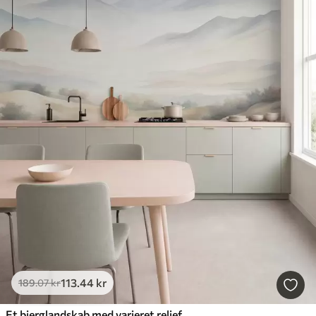
113
.44
kr
189
.07
kr
Et bjerglandskab med varieret relief