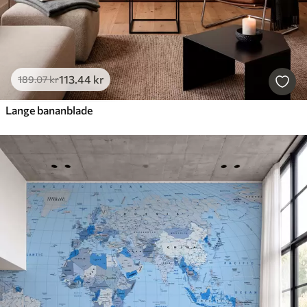
113
.44
kr
189
.07
kr
Lange bananblade