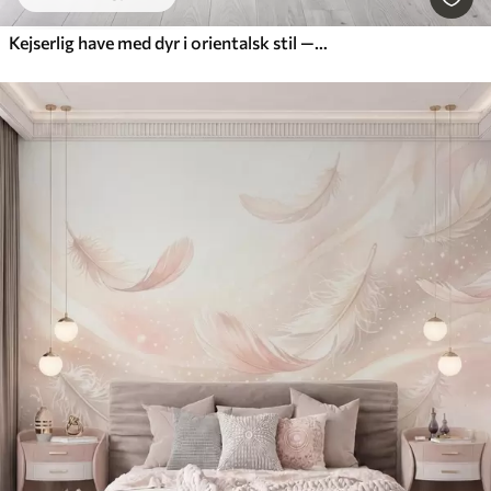
Kejserlig have med dyr i orientalsk stil — abe, leopard, tiger, påfugl og hejre