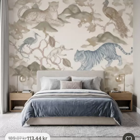
113
.44
kr
189
.07
kr