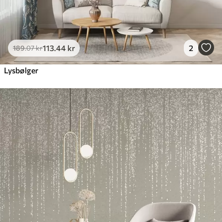
113
.44
kr
2
189
.07
kr
Lysbølger