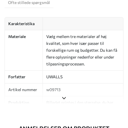
Ofte stillede spørgsmål
Karakteristika
Materiale
Vælg mellem tre materialer af høj
kvalitet, som hver især passer til
forskellige rum og budgetter. Du kan få
flere oplysninger nedenfor eller under
tilpasningsprocessen.
Forfatter
UWALLS
Artikel nummer
w09713
Produktion
Billedet printes i den størrelse, du har
angivet, og skæres i identiske strimler
med en bredde på op til 50 cm.