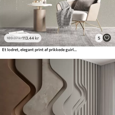
113
.44
kr
5
189
.07
kr
Et lodret, elegant print af prikkede guirlander på en beige tekstureret baggrund, der skaber en følelse af dybde og bevægelse