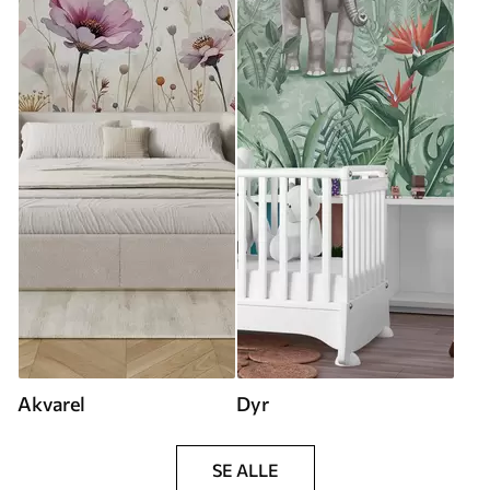
Akvarel
Dyr
SE ALLE