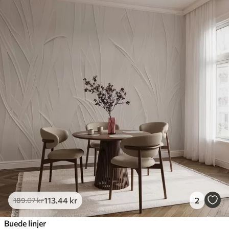
113
.44
kr
2
189
.07
kr
Buede linjer