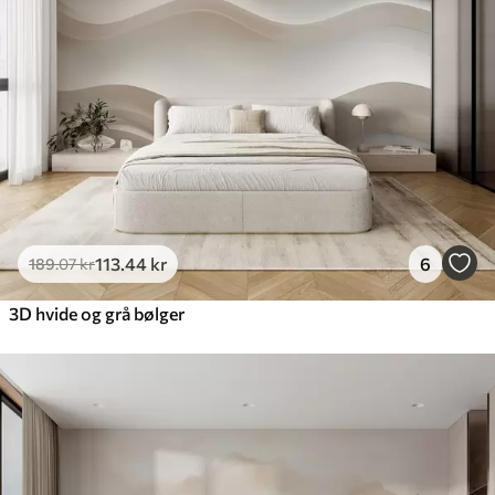
113
.44
kr
6
189
.07
kr
3D hvide og grå bølger