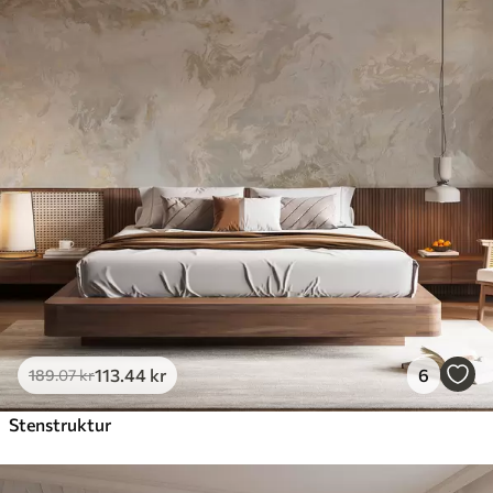
113
.44
kr
6
189
.07
kr
Stenstruktur