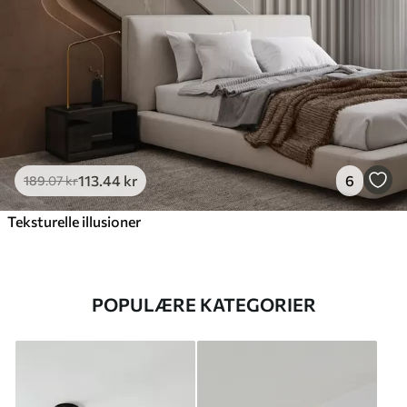
113
.44
kr
6
189
.07
kr
Teksturelle illusioner
POPULÆRE KATEGORIER