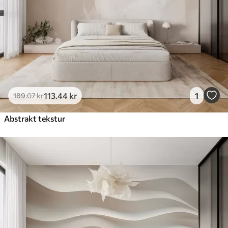
Premium vinyl
516
.67
310
.00
kr
/m²
Peel and Stick
666
.67
400
.00
kr
/m²
113
.44
kr
1
189
.07
kr
Abstrakt tekstur