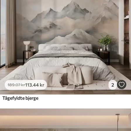
113
.44
kr
2
189
.07
kr
Tågefyldte bjerge