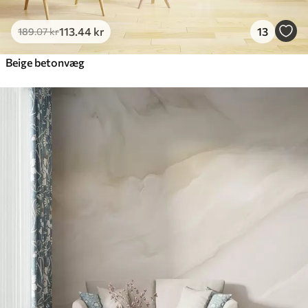
113
.44
kr
13
189
.07
kr
Beige betonvæg