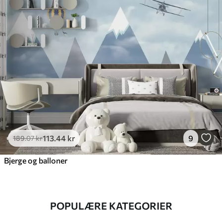
113
.44
kr
9
189
.07
kr
Bjerge og balloner
POPULÆRE KATEGORIER