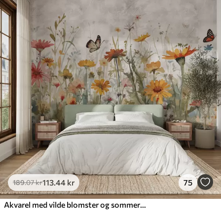
113
.44
kr
75
189
.07
kr
Akvarel med vilde blomster og sommerfugle