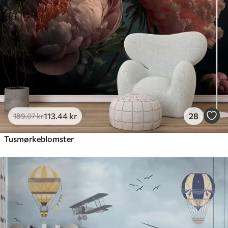
113
.44
kr
28
189
.07
kr
Tusmørkeblomster