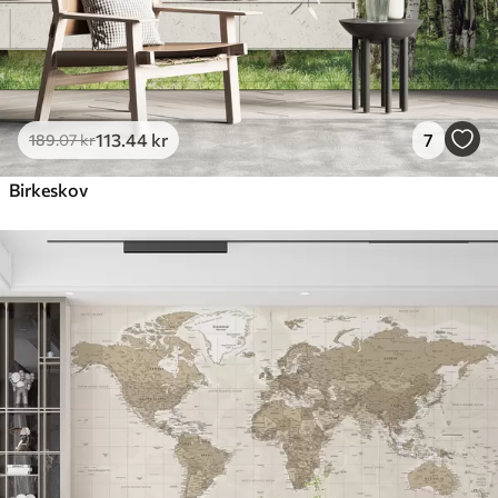
113
.44
kr
7
189
.07
kr
Birkeskov