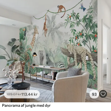
Standard
385
.83
231
.50
kr
/m²
Premium
448
.33
269
.00
kr
/m²
Premium vinyl
516
.67
310
.00
kr
/m²
Peel and Stick
666
.67
400
.00
kr
/m²
113
.44
kr
93
189
.07
kr
Panorama af jungle med dyr