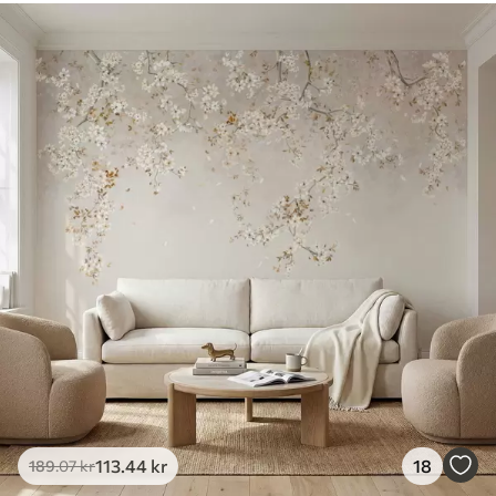
113
.44
kr
18
189
.07
kr