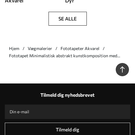
Akvarel
Dyr
SE ALLE
Hjem
Vægmalerier
Fototapeter Akvarel
Fototapet Minimalistisk abstrakt kunstkomposition med
dristige penselstrøg af pink, blå og hvid maling Nr. w08414v1
Tilmeld dig nyhedsbrevet
Tilmeld dig