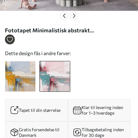
Fototapet Minimalistisk abstrakt
kunstkomposition med dristige penselstrøg af
pink, blå og hvid maling Nr. w08414v1
Dette design fås i andre farver:
Klar til levering inden
Tapet til din størrelse
for 1–3 hverdage
Gratis forsendelse til
Tilbagebetaling inden
Danmark
for 30 dage