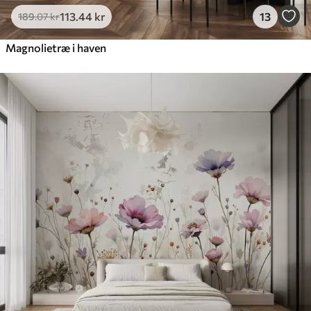
113
.44
kr
13
189
.07
kr
Magnolietræ i haven