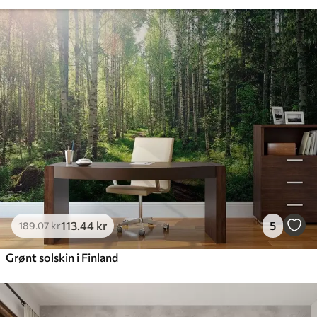
113
.44
kr
5
189
.07
kr
Grønt solskin i Finland