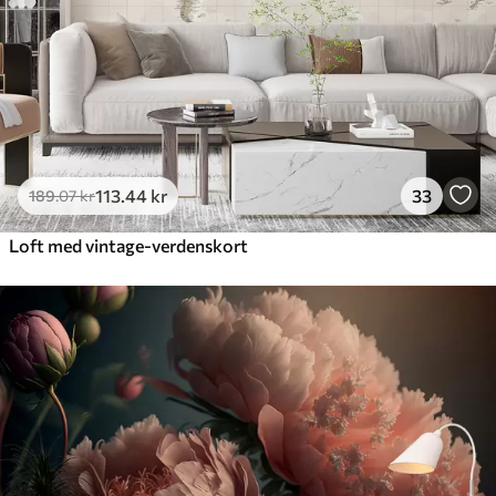
113
.44
kr
33
189
.07
kr
Loft med vintage-verdenskort