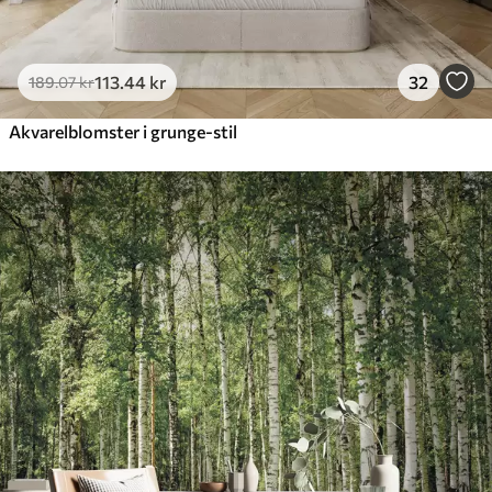
113
.44
kr
32
189
.07
kr
Akvarelblomster i grunge-stil