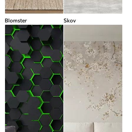
Blomster
Skov