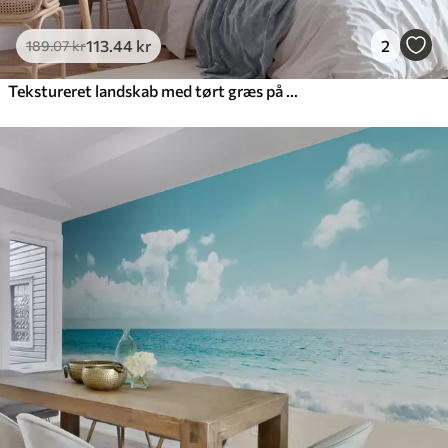
113
.44
kr
2
189
.07
kr
Tekstureret landskab med tørt græs på en sandstrand, med havet og himlen i baggrunden