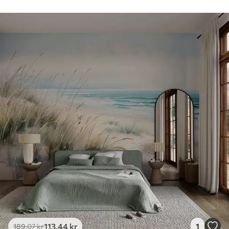
113
.44
kr
1
189
.07
kr