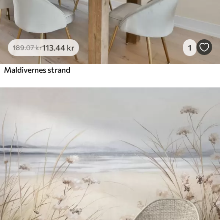
113
.44
kr
1
189
.07
kr
Maldivernes strand