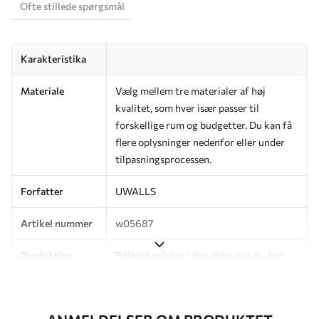
Ofte stillede spørgsmål
Karakteristika
Materiale
Vælg mellem tre materialer af høj
kvalitet, som hver især passer til
forskellige rum og budgetter. Du kan få
flere oplysninger nedenfor eller under
tilpasningsprocessen.
Forfatter
UWALLS
Artikel nummer
w05687
Produktion
Billedet printes i den størrelse, du har
angivet, og skæres i identiske strimler
med en bredde på op til 50 cm.