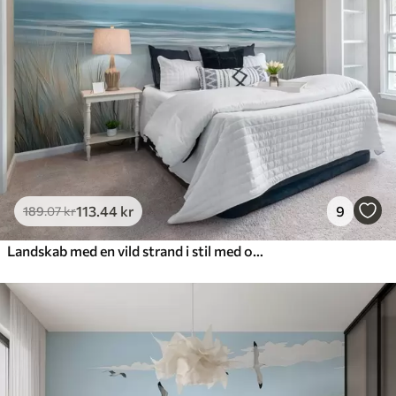
113
.44
kr
9
189
.07
kr
Landskab med en vild strand i stil med oliemaleri