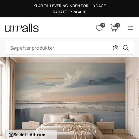
KLAR TIL LEVERING INDEN FOR 1–3 DAGE
RABATTER PÅ 40 %
0
0
Se det i dit rum