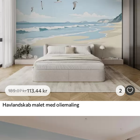
113
.44
kr
2
189
.07
kr
Havlandskab malet med oliemaling