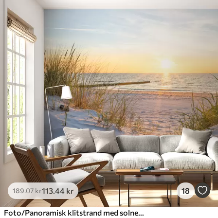
113
.44
kr
18
189
.07
kr
Foto/Panoramisk klitstrand med solnedgang