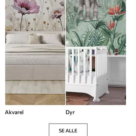
Akvarel
Dyr
SE ALLE