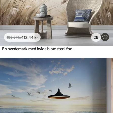
113
.44
kr
26
189
.07
kr
En hvedemark med hvide blomster i forgrunden, en strand og havet i baggrunden, neutrale, dæmpede pastelfarver