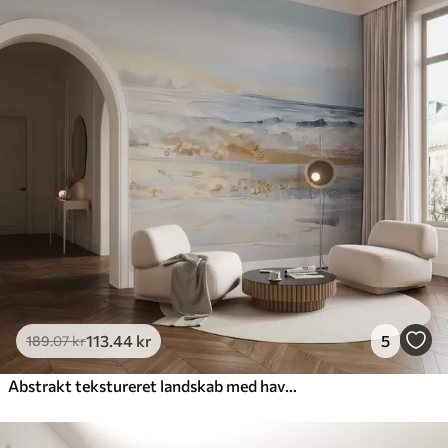
113
.44
kr
5
189
.07
kr
Abstrakt tekstureret landskab med havbølger, der slår ned på en sandstrand, bløde pastelfarver, blå himmel med lette skyer