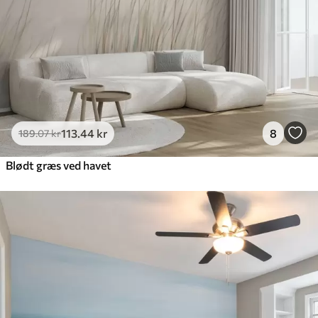
Premium vinyl
516
.67
310
.00
kr
/m²
Peel and Stick
666
.67
400
.00
kr
/m²
113
.44
kr
8
189
.07
kr
Blødt græs ved havet