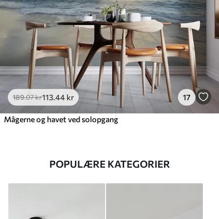
113
.44
kr
17
189
.07
kr
Mågerne og havet ved solopgang
POPULÆRE KATEGORIER