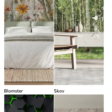
Blomster
Skov