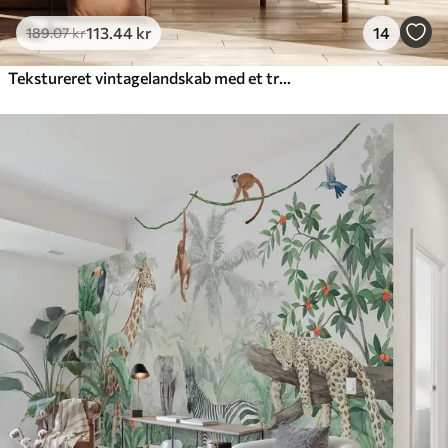
113
.44
kr
14
189
.07
kr
Tekstureret vintagelandskab med et træ nær en flod og en overskyet himmel, naturkunst i sepiatoner