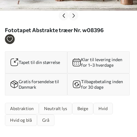
Fototapet Abstrakte træer Nr. w08396
Klar til levering inden
Tapet til din størrelse
for 1–3 hverdage
Gratis forsendelse til
Tilbagebetaling inden
Danmark
for 30 dage
Abstraktion
Neutralt lys
Beige
Hvid
Hvid og blå
Grå