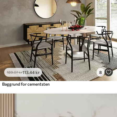
113
.44
kr
8
189
.07
kr
Baggrund for cementsten