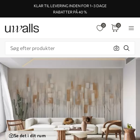
KLAR TIL LEVERING INDEN FOR 1–3 DAGE
RABATTER PÅ 40 %
0
0
Se det i dit rum