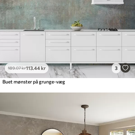
Premium vinyl
516
.67
310
.00
kr
/m²
Peel and Stick
666
.67
400
.00
kr
/m²
113
.44
kr
3
189
.07
kr
Buet mønster på grunge-væg