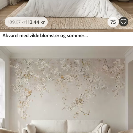
113
.44
kr
75
189
.07
kr
Akvarel med vilde blomster og sommerfugle