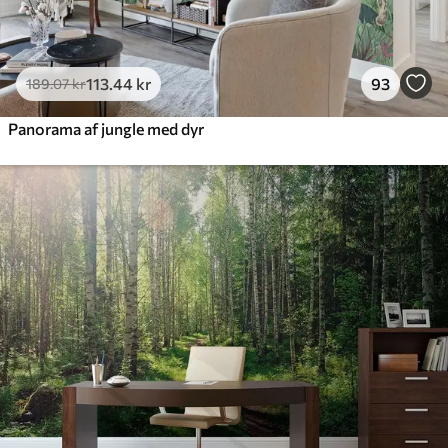
113
.44
kr
93
189
.07
kr
Panorama af jungle med dyr