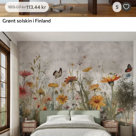
113
.44
kr
5
189
.07
kr
Grønt solskin i Finland