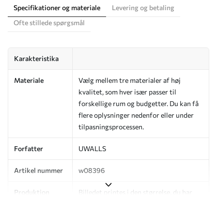
Specifikationer og materiale
Levering og betaling
Ofte stillede spørgsmål
Karakteristika
Materiale
Vælg mellem tre materialer af høj
kvalitet, som hver især passer til
forskellige rum og budgetter. Du kan få
flere oplysninger nedenfor eller under
tilpasningsprocessen.
Forfatter
UWALLS
Artikel nummer
w08396
Produktion
Billedet printes i den størrelse, du har
angivet, og skæres i identiske strimler
med en bredde på op til 50 cm.