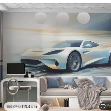
113
.44
kr
189
.07
kr