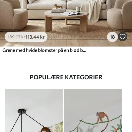
113
.44
kr
18
189
.07
kr
Grene med hvide blomster på en blød beige baggrund
POPULÆRE KATEGORIER