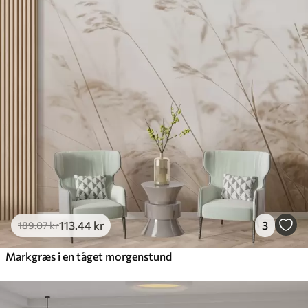
113
.44
kr
3
189
.07
kr
Markgræs i en tåget morgenstund