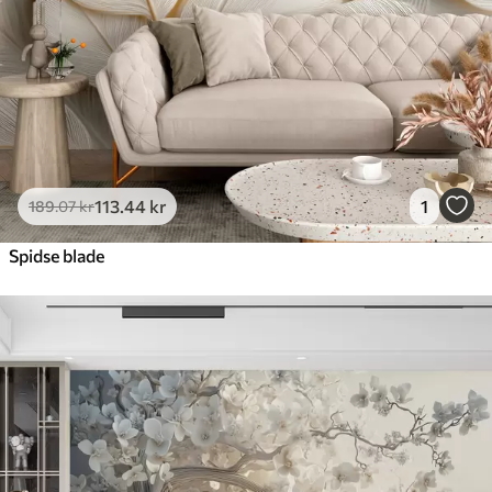
Premium vinyl
516
.67
310
.00
kr
/m²
Peel and Stick
666
.67
400
.00
kr
/m²
113
.44
kr
1
189
.07
kr
Spidse blade