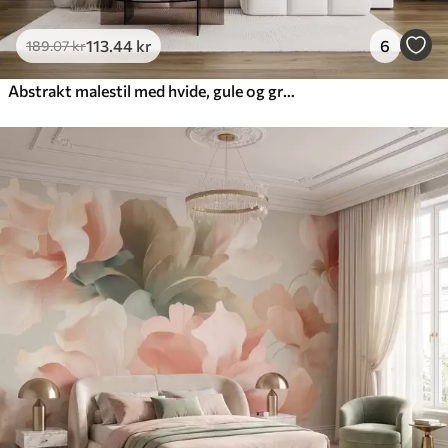
113
.44
kr
6
189
.07
kr
Abstrakt malestil med hvide, gule og grå teksturerede penselstrøg på en blød, lys baggrund