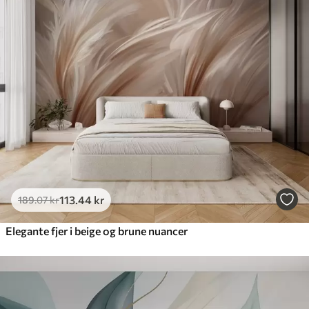
113
.44
kr
189
.07
kr
Elegante fjer i beige og brune nuancer