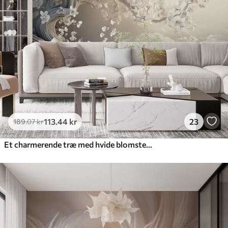
113
.44
kr
23
189
.07
kr
Et charmerende træ med hvide blomster på baggrund af skyer i en interessant stil i sarte varme farver