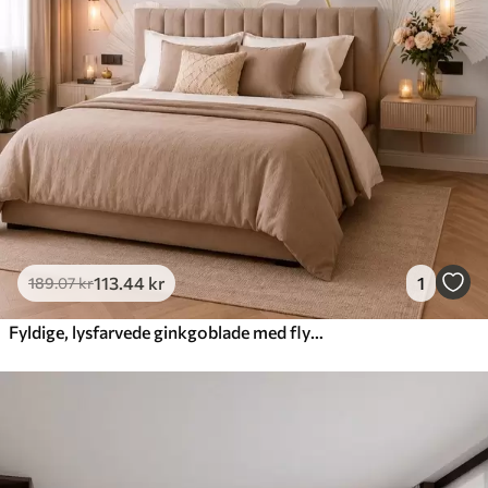
113
.44
kr
1
189
.07
kr
Fyldige, lysfarvede ginkgoblade med flydende linjer på en marmorbaggrund