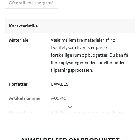
Ofte stillede spørgsmål
Karakteristika
Materiale
Vælg mellem tre materialer af høj
kvalitet, som hver især passer til
forskellige rum og budgetter. Du kan få
flere oplysninger nedenfor eller under
tilpasningsprocessen.
Forfatter
UWALLS
Artikel nummer
w05745
Produktion
Billedet printes i den størrelse, du har
angivet, og skæres i identiske strimler
med en bredde på op til 50 cm.