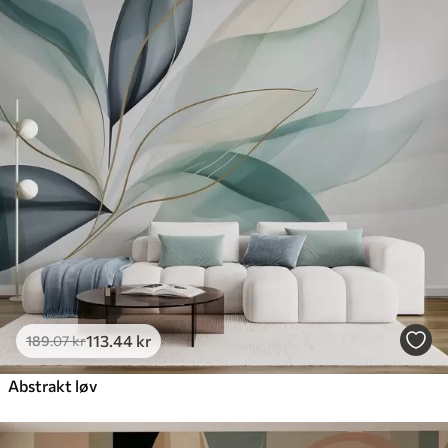
113
.44
kr
189
.07
kr
Abstrakt løv