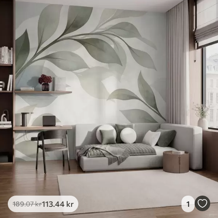
113
.44
kr
1
189
.07
kr