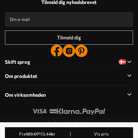
Tilmeld dig nyhedsbrevet
Tilmeld dig
Skift sprog
Om produktet
Om virksomheden
Rediger cookie-tilladelser
© 2011-2026 Uwalls . Alle rettigheder forbeholdes. Drives
fra
189
.07
113
.44
kr
Vis pris