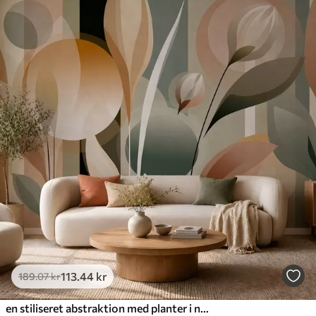
113
.44
kr
189
.07
kr
en stiliseret abstraktion med planter i naturlige farver