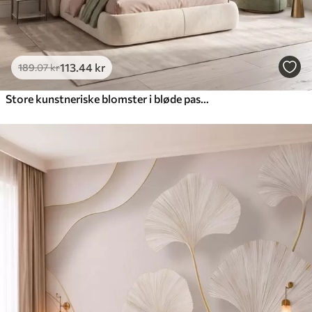
113
.44
kr
189
.07
kr
Store kunstneriske blomster i bløde pastelfarver i creme, lyserød og grøn