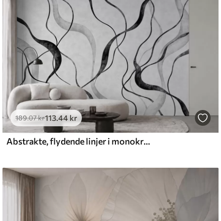
emium
8
.33
269
.00
kr
/m²
113
.44
kr
l and Stick
189
.07
kr
6
.67
400
.00
kr
/m²
Abstrakte, flydende linjer i monokrome nuancer