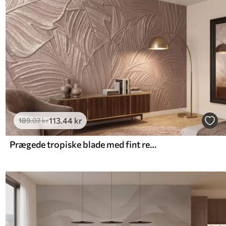
113
.44
kr
189
.07
kr
Prægede tropiske blade med fint relief i varme beige nuancer