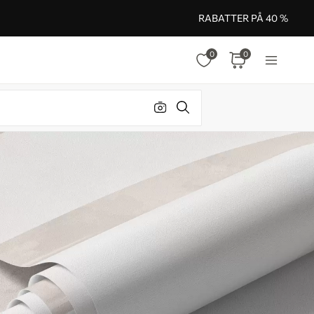
RABATTER PÅ 40 %
0
0