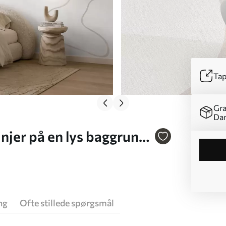
Tap
Gra
Da
njer på en lys baggrund
ng
Ofte stillede spørgsmål