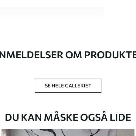
 høj kvalitet, som hver især passer til
. Du kan få flere oplysninger nedenfor eller
NMELDELSER OM PRODUKT
SE HELE GALLERIET
lse, du har angivet, og skæres i identiske
 til 50 cm.
g/eller tapetklæber.
DU KAN MÅSKE OGSÅ LIDE
tigt med en blød svamp. Tapeter med lakfinish