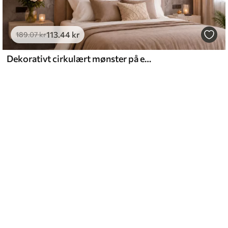
113
.44
kr
189
.07
kr
Dekorativt cirkulært mønster på en struktureret baggrund