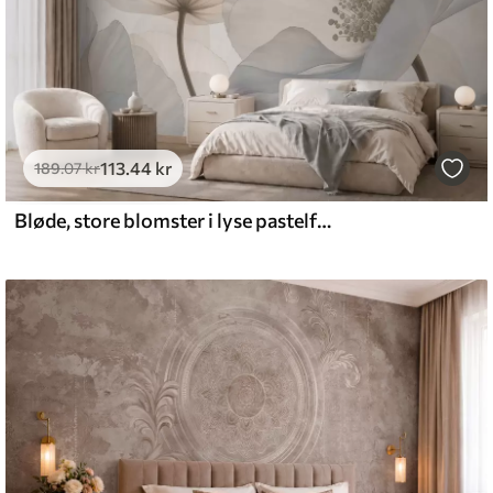
113
.44
kr
189
.07
kr
Bløde, store blomster i lyse pastelfarver