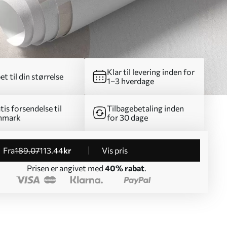
Klar til levering inden for
et til din størrelse
1–3 hverdage
tis forsendelse til
Tilbagebetaling inden
nmark
for 30 dage
fra
189
.07
113
.44
kr
Vis pris
Prisen er angivet med
40% rabat
.