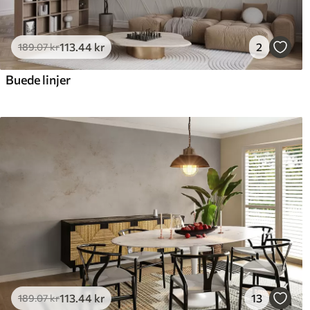
113
.44
kr
2
189
.07
kr
Buede linjer
113
.44
kr
13
189
.07
kr