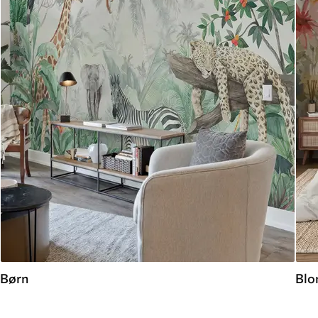
Børn
Blo