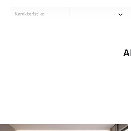
Karakteristika
Materiale
Vælg mellem tre materialer af
forskellige rum og budgetter
under tilpasningsprocessen.
A
Forfatter
UWALLS
Artikel nummer
w05726
Produktion
Billedet printes i den større
strimler med en bredde på op
Derudover
Du kan tilføje en lakering o
Rengøring
Tapetet kan rengøres forsig
kan rengøres med vand.