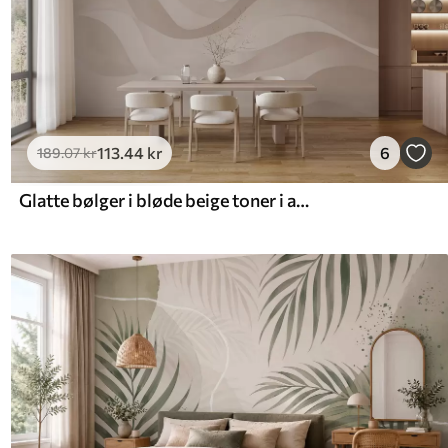
113
.44
kr
6
189
.07
kr
Glatte bølger i bløde beige toner i akvarelstil