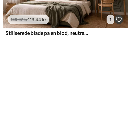
113
.44
kr
1
189
.07
kr
Stiliserede blade på en blød, neutral baggrund