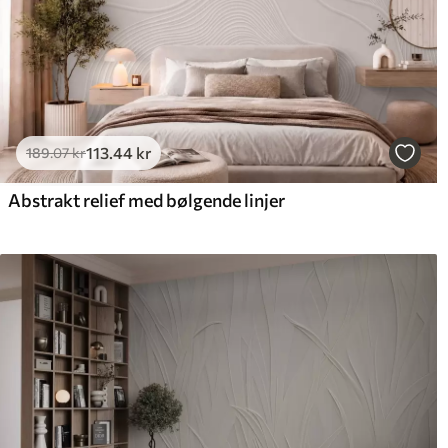
113
.44
kr
189
.07
kr
Abstrakt relief med bølgende linjer