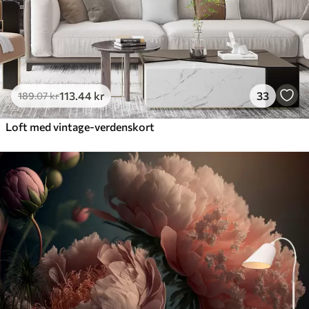
113
.44
kr
33
189
.07
kr
Loft med vintage-verdenskort