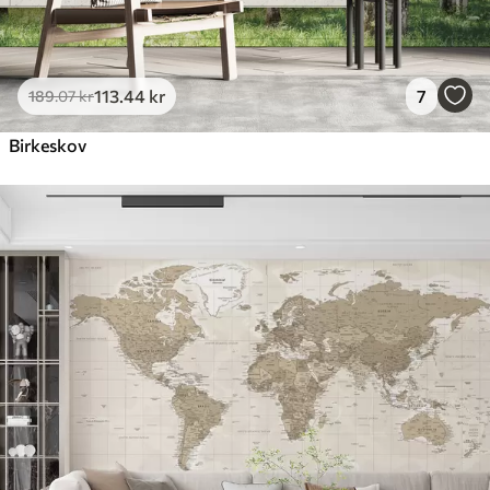
113
.44
kr
7
189
.07
kr
Birkeskov