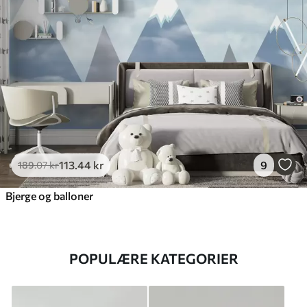
113
.44
kr
9
189
.07
kr
Bjerge og balloner
POPULÆRE KATEGORIER