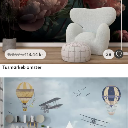
113
.44
kr
28
189
.07
kr
Tusmørkeblomster