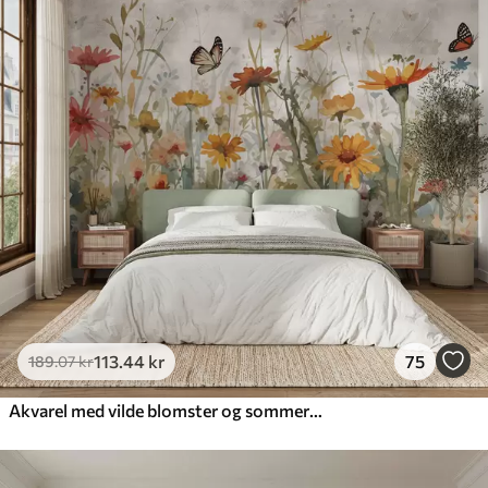
113
.44
kr
75
189
.07
kr
Akvarel med vilde blomster og sommerfugle