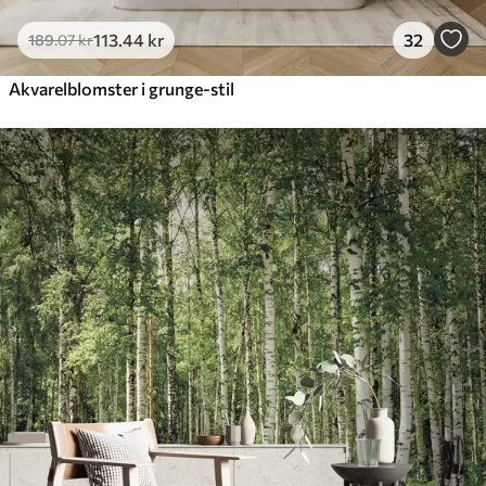
113
.44
kr
32
189
.07
kr
Akvarelblomster i grunge-stil