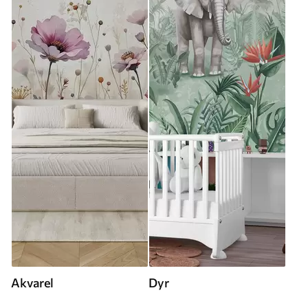
Akvarel
Dyr