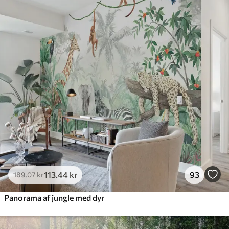
385
.83
231
.50
kr
/m²
Premium
448
.33
269
.00
kr
/m²
Premium vinyl
516
.67
310
.00
kr
/m²
Peel and Stick
666
.67
400
.00
kr
/m²
113
.44
kr
93
189
.07
kr
Panorama af jungle med dyr