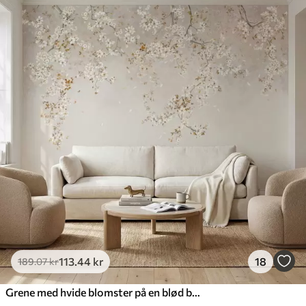
113
.44
kr
18
189
.07
kr
Grene med hvide blomster på en blød beige baggrund