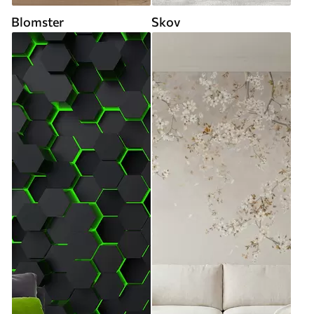
Blomster
Skov