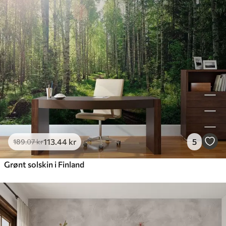
113
.44
kr
5
189
.07
kr
Grønt solskin i Finland