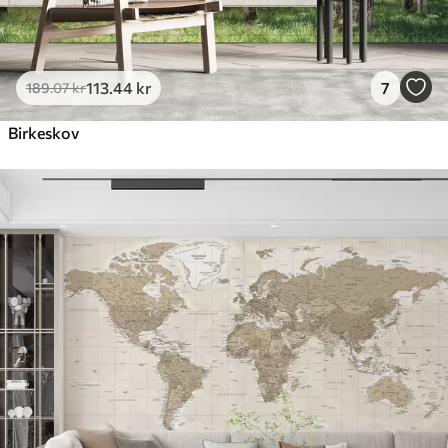
113
.44
kr
7
189
.07
kr
Birkeskov