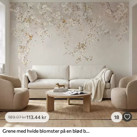
113
.44
kr
18
189
.07
kr
Grene med hvide blomster på en blød beige baggrund