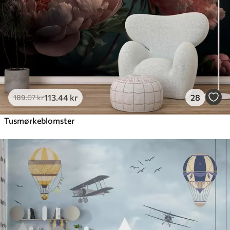
113
.44
kr
28
189
.07
kr
Tusmørkeblomster