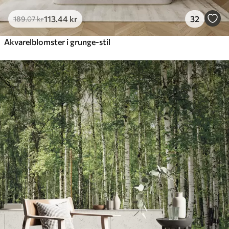
113
.44
kr
32
189
.07
kr
Akvarelblomster i grunge-stil