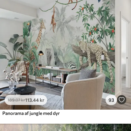
385
.83
231
.50
kr
/m²
Premium
448
.33
269
.00
kr
/m²
Premium vinyl
516
.67
310
.00
kr
/m²
Peel and Stick
666
.67
400
.00
kr
/m²
113
.44
kr
93
189
.07
kr
Panorama af jungle med dyr