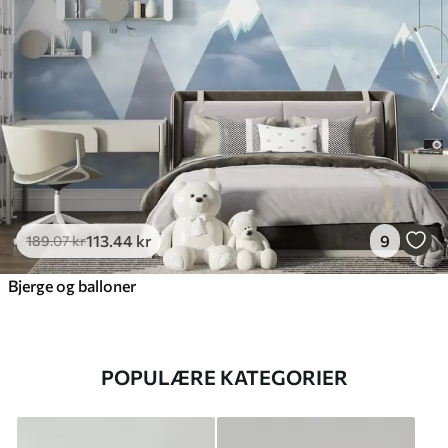
113
.44
kr
9
189
.07
kr
Bjerge og balloner
POPULÆRE KATEGORIER