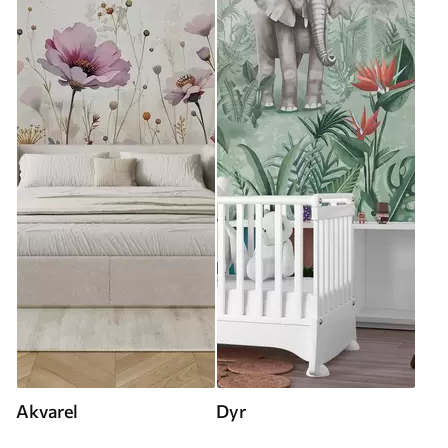
Akvarel
Dyr