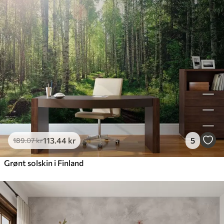
113
.44
kr
5
189
.07
kr
Grønt solskin i Finland