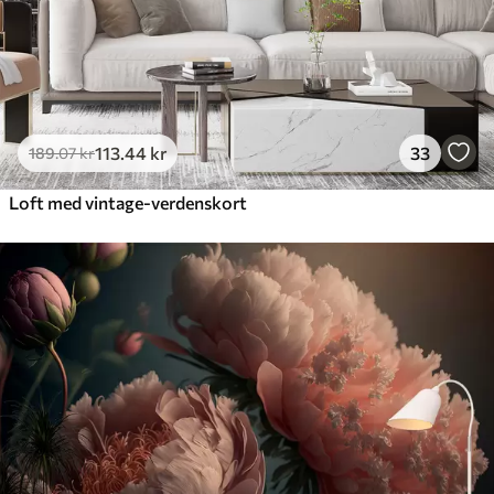
113
.44
kr
33
189
.07
kr
Loft med vintage-verdenskort