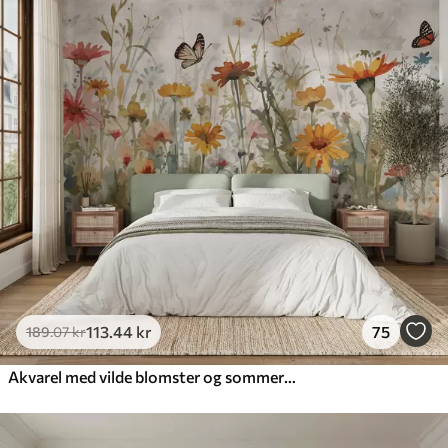
113
.44
kr
75
189
.07
kr
Akvarel med vilde blomster og sommerfugle