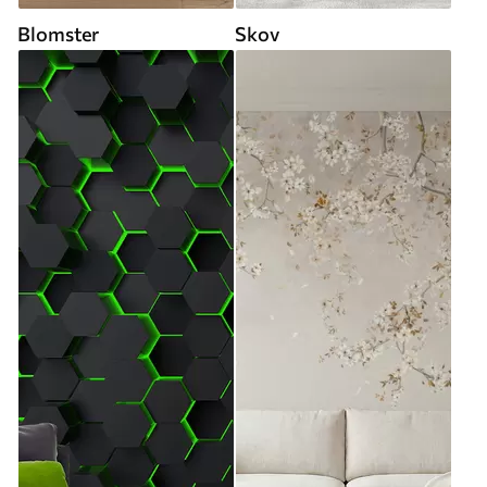
Blomster
Skov