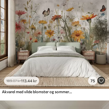
113
.44
kr
75
189
.07
kr
Akvarel med vilde blomster og sommerfugle