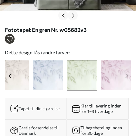
Fototapet En gren Nr. w05682v3
Dette design fås i andre farver:
Klar til levering inden
Tapet til din størrelse
for 1–3 hverdage
Gratis forsendelse til
Tilbagebetaling inden
Danmark
for 30 dage