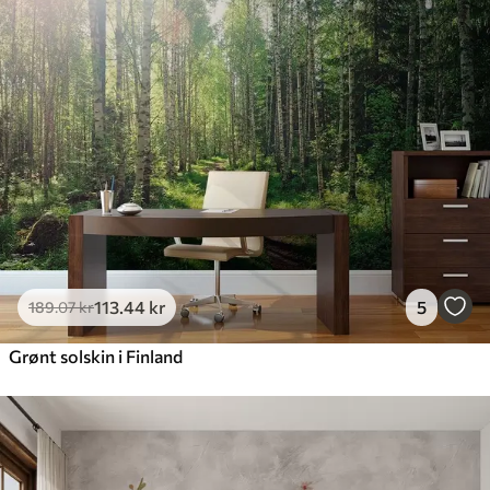
113
.44
kr
5
189
.07
kr
Grønt solskin i Finland