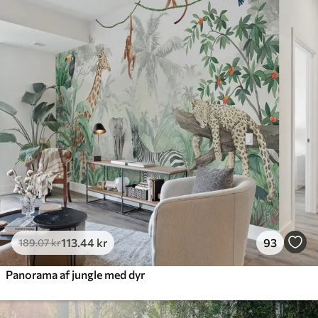
385
.83
231
.50
kr
/m²
Premium
448
.33
269
.00
kr
/m²
Premium vinyl
516
.67
310
.00
kr
/m²
Peel and Stick
666
.67
400
.00
kr
/m²
113
.44
kr
93
189
.07
kr
Panorama af jungle med dyr