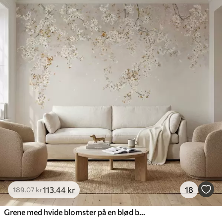
113
.44
kr
18
189
.07
kr
Grene med hvide blomster på en blød beige baggrund