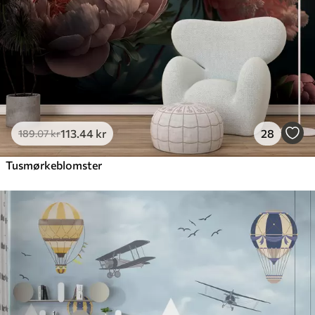
113
.44
kr
28
189
.07
kr
Tusmørkeblomster