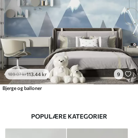
113
.44
kr
9
189
.07
kr
Bjerge og balloner
POPULÆRE KATEGORIER