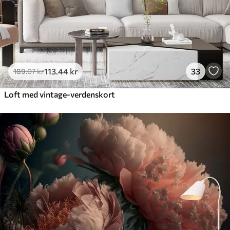
113
.44
kr
33
189
.07
kr
Loft med vintage-verdenskort