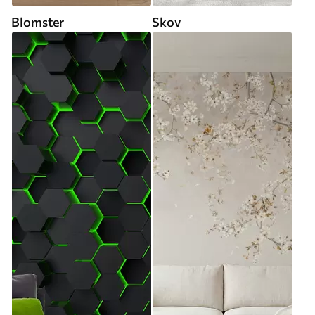
Blomster
Skov