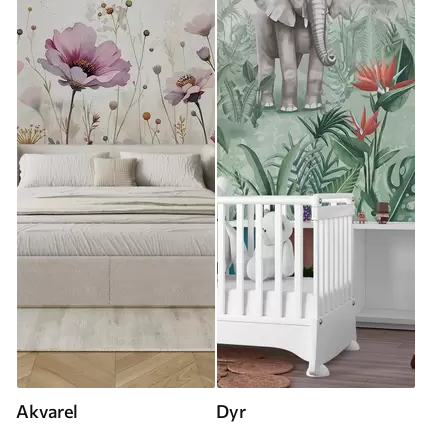
Akvarel
Dyr