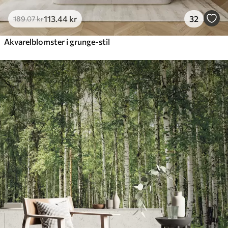
113
.44
kr
32
189
.07
kr
Akvarelblomster i grunge-stil