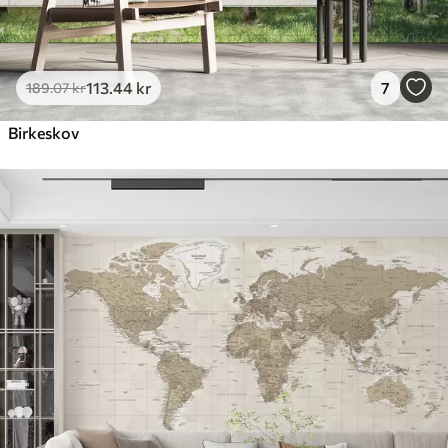
113
.44
kr
7
189
.07
kr
Birkeskov