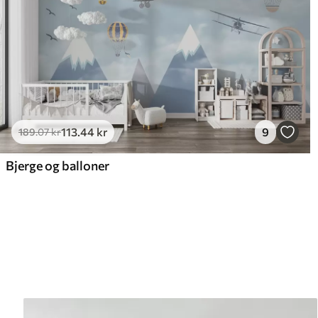
113
.44
kr
9
189
.07
kr
Bjerge og balloner