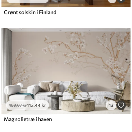
Grønt solskin i Finland
113
.44
kr
13
189
.07
kr
Magnolietræ i haven