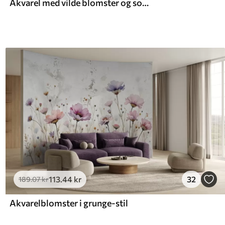
Akvarel med vilde blomster og sommerfugle
113
.44
kr
32
189
.07
kr
Akvarelblomster i grunge-stil