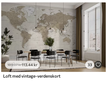
113
.44
kr
33
189
.07
kr
Loft med vintage-verdenskort