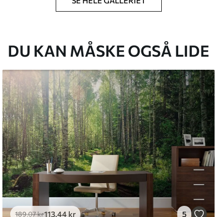
SE HELE GALLERIET
lse, du har angivet, og skæres i identiske
 til 50 cm.
g/eller tapetklæber.
DU KAN MÅSKE OGSÅ LIDE
tigt med en blød svamp. Tapeter med lakfinish
emium
8
.33
269
.00
kr
/m²
l and Stick
6
.67
400
.00
kr
/m²
113
.44
kr
5
189
.07
kr