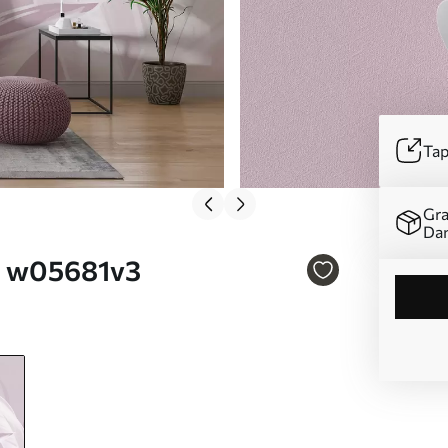
Tap
Gra
Da
. w05681v3