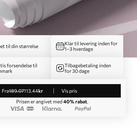
Klar til levering inden for
et til din størrelse
1–3 hverdage
tis forsendelse til
Tilbagebetaling inden
nmark
for 30 dage
fra
189
.07
113
.44
kr
Vis pris
Prisen er angivet med
40% rabat
.