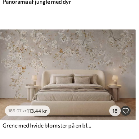
Panorama af jungle med dyr
113
.44
kr
18
189
.07
kr
Grene med hvide blomster på en blød beige baggrund