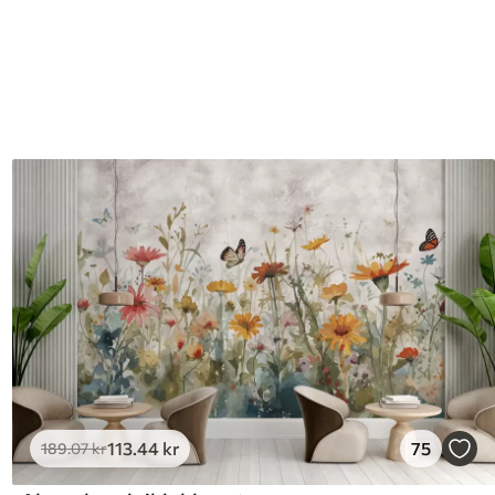
113
.44
kr
75
189
.07
kr