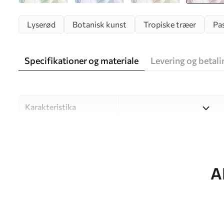
Lyserød
Botanisk kunst
Tropiske træer
Pas
Specifikationer og materiale
Levering og betali
Karakteristika
Materiale
Vælg mellem tre materialer af
forskellige rum og budgetter
under tilpasningsprocessen.
A
Forfatter
UWALLS
Artikel nummer
w05681v3