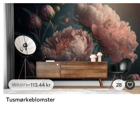
113
.44
kr
28
189
.07
kr
Tusmørkeblomster