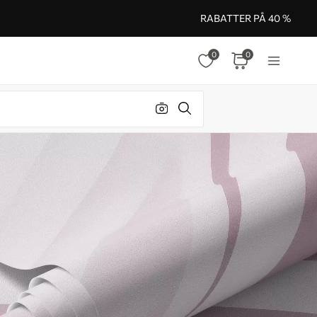
RABATTER PÅ 40 %
0
0