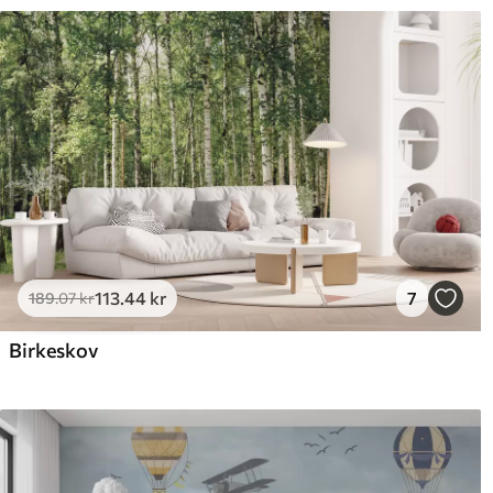
113
.44
kr
7
189
.07
kr
Birkeskov