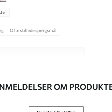
tel
ng
Ofte stillede spørgsmål
 høj kvalitet, som hver især passer til
. Du kan få flere oplysninger nedenfor eller
NMELDELSER OM PRODUKT