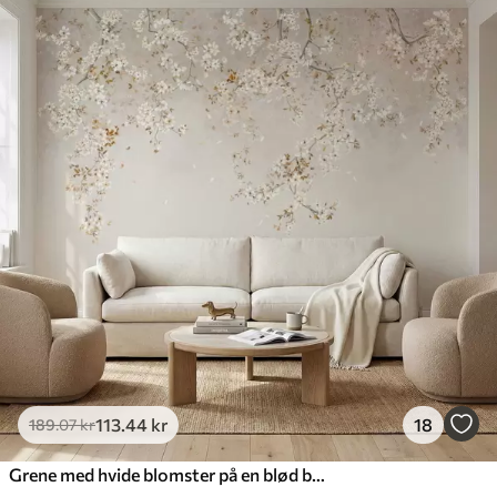
113
.44
kr
18
189
.07
kr
Grene med hvide blomster på en blød beige baggrund