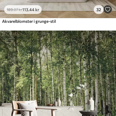
113
.44
kr
32
189
.07
kr
Akvarelblomster i grunge-stil