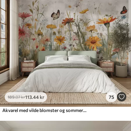
113
.44
kr
75
189
.07
kr
Akvarel med vilde blomster og sommerfugle