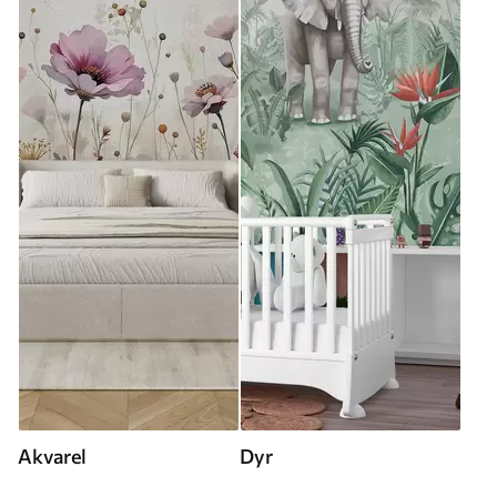
Akvarel
Dyr