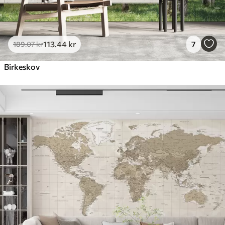
113
.44
kr
7
189
.07
kr
Birkeskov