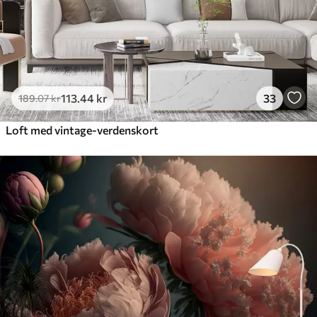
113
.44
kr
33
189
.07
kr
Loft med vintage-verdenskort