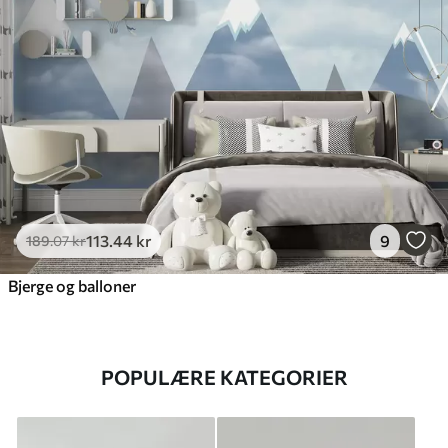
113
.44
kr
9
189
.07
kr
Bjerge og balloner
POPULÆRE KATEGORIER