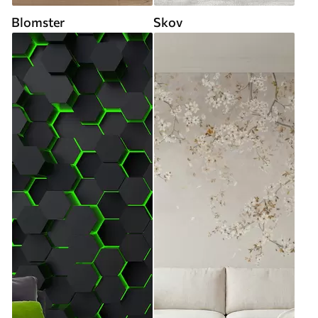
Blomster
Skov