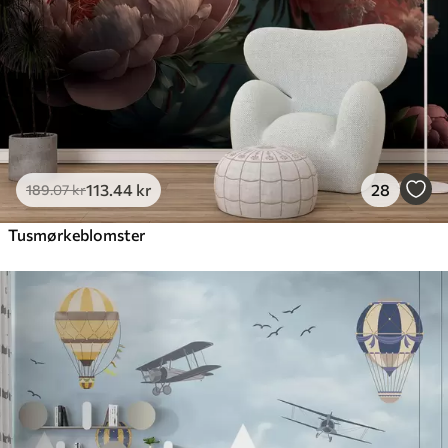
113
.44
kr
28
189
.07
kr
Tusmørkeblomster