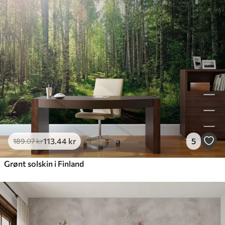
113
.44
kr
5
189
.07
kr
Grønt solskin i Finland