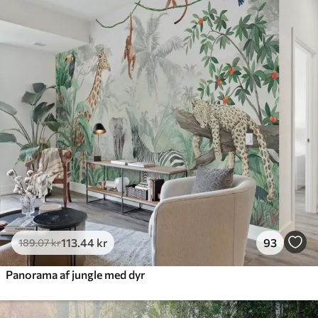
385
.83
231
.50
kr
/m²
Premium
448
.33
269
.00
kr
/m²
Premium vinyl
516
.67
310
.00
kr
/m²
Peel and Stick
666
.67
400
.00
kr
/m²
113
.44
kr
93
189
.07
kr
Panorama af jungle med dyr