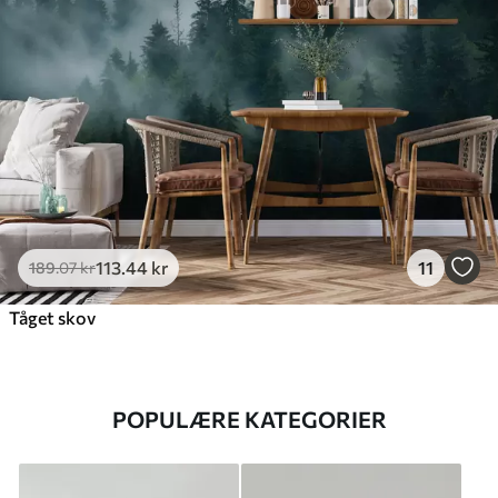
113
.44
kr
11
189
.07
kr
Tåget skov
POPULÆRE KATEGORIER