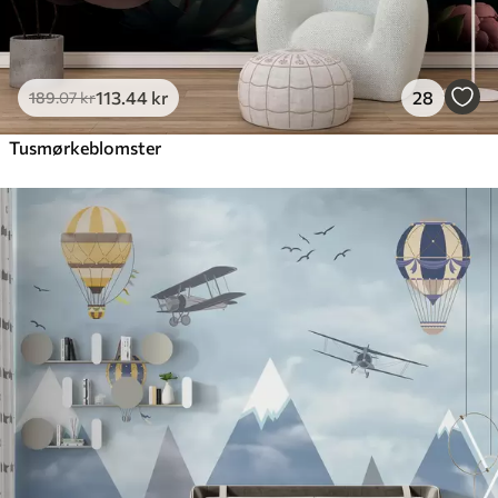
113
.44
kr
28
189
.07
kr
Tusmørkeblomster