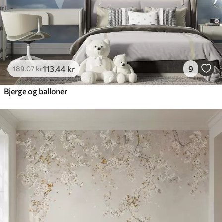
113
.44
kr
9
189
.07
kr
Bjerge og balloner