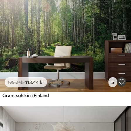
113
.44
kr
5
189
.07
kr
Grønt solskin i Finland