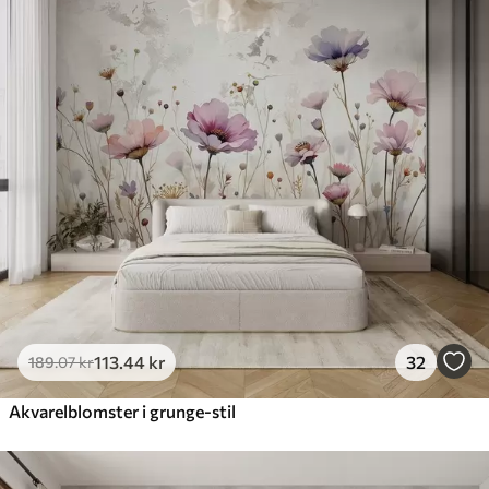
113
.44
kr
32
189
.07
kr
Akvarelblomster i grunge-stil