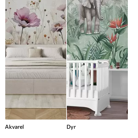
Akvarel
Dyr