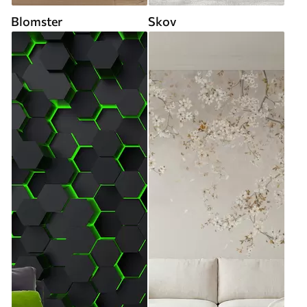
Blomster
Skov