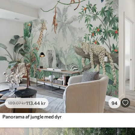
385
.83
231
.50
kr
/m²
Premium
448
.33
269
.00
kr
/m²
Premium vinyl
516
.67
310
.00
kr
/m²
Peel and Stick
666
.67
400
.00
kr
/m²
113
.44
kr
94
189
.07
kr
Panorama af jungle med dyr