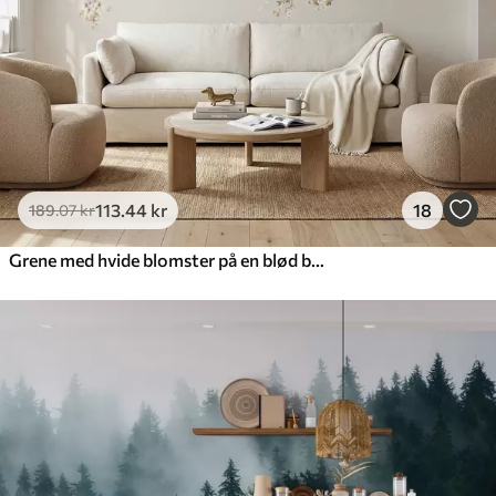
113
.44
kr
18
189
.07
kr
Grene med hvide blomster på en blød beige baggrund