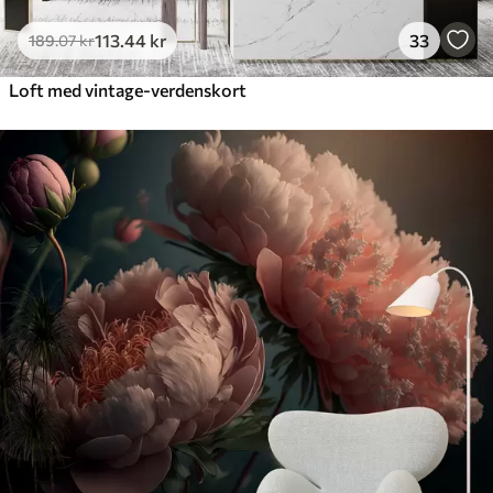
113
.44
kr
33
189
.07
kr
Loft med vintage-verdenskort