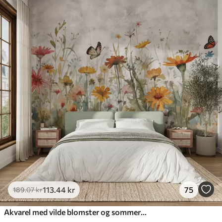
113
.44
kr
75
189
.07
kr
Akvarel med vilde blomster og sommerfugle