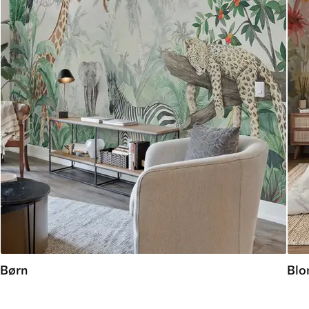
Børn
Blo