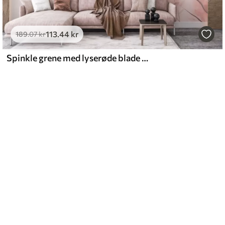
113
.44
kr
189
.07
kr
Spinkle grene med lyserøde blade på en lys baggrund, i akvarelstil