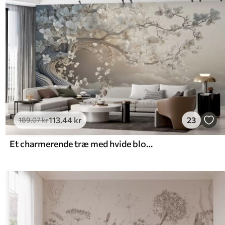
113
.44
kr
23
189
.07
kr
Et charmerende træ med hvide blomster på baggrund af skyer i en interessant stil i sarte varme farver