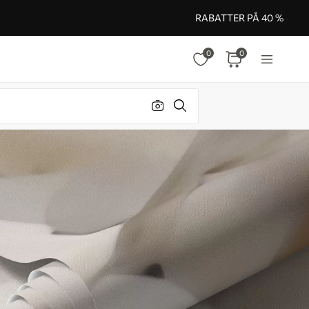
RABATTER PÅ 40 %
0
0