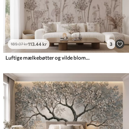
113
.44
kr
3
189
.07
kr
Luftige mælkebøtter og vilde blomster i akvarel-stil