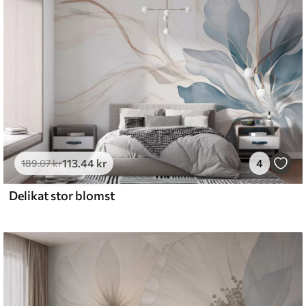
tigt med en blød svamp. Tapeter med lakfinish
emium
8
.33
269
.00
kr
/m²
113
.44
kr
4
189
.07
kr
Delikat stor blomst
l and Stick
6
.67
400
.00
kr
/m²