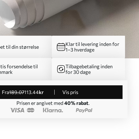
Klar til levering inden for
et til din størrelse
1–3 hverdage
tis forsendelse til
Tilbagebetaling inden
nmark
for 30 dage
fra
189
.07
113
.44
kr
Vis pris
Prisen er angivet med
40% rabat
.