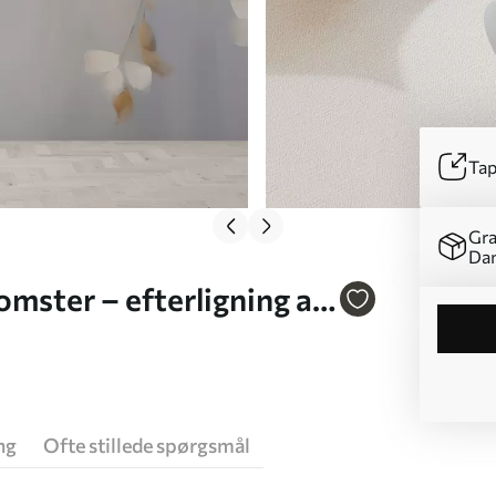
Tap
Gra
Da
mster – efterligning af
ng
Ofte stillede spørgsmål