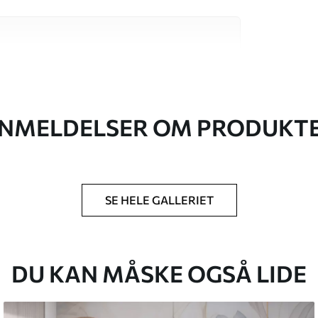
 høj kvalitet, som hver især passer til
. Du kan få flere oplysninger nedenfor eller
NMELDELSER OM PRODUKT
SE HELE GALLERIET
lse, du har angivet, og skæres i identiske
 til 50 cm.
DU KAN MÅSKE OGSÅ LIDE
g/eller tapetklæber.