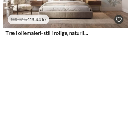
113
.44
kr
189
.07
kr
Træ i oliemaleri-stil i rolige, naturlige grå-beige nuancer