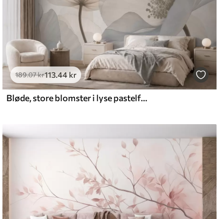
113
.44
kr
189
.07
kr
Bløde, store blomster i lyse pastelfarver