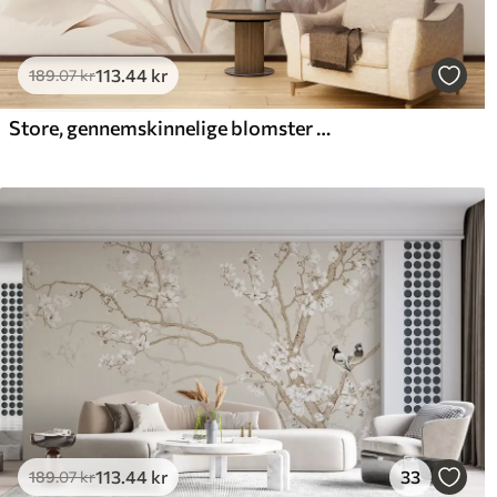
113
.44
kr
189
.07
kr
Store, gennemskinnelige blomster i sepiafarver med sarte kronblade, fjeragtige blade og mindre blomster
113
.44
kr
33
189
.07
kr