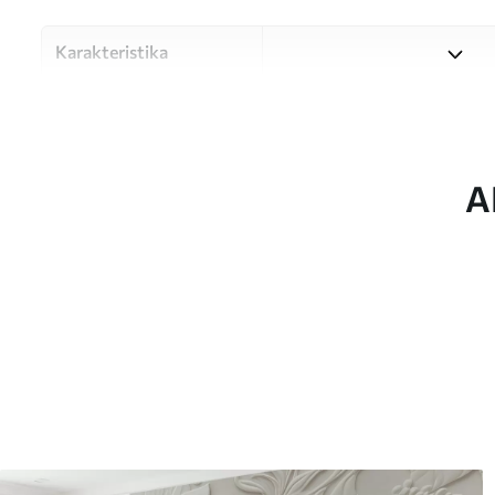
Karakteristika
Materiale
Vælg mellem tre materialer af
forskellige rum og budgetter
under tilpasningsprocessen.
A
Forfatter
UWALLS
Artikel nummer
w05665
Efterbehandling
Halvmat.
Produktion
Billedet printes i den større
strimler med en bredde på op
Derudover
Du kan tilføje en lakering o