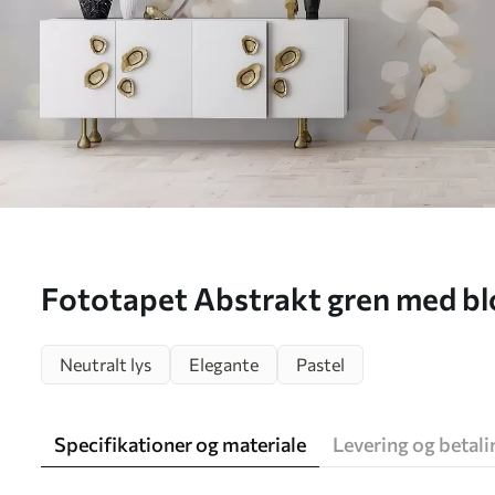
Fototapet Abstrakt gren med blo
et maleri Nr. w05665
Neutralt lys
Elegante
Pastel
Specifikationer og materiale
Levering og betali