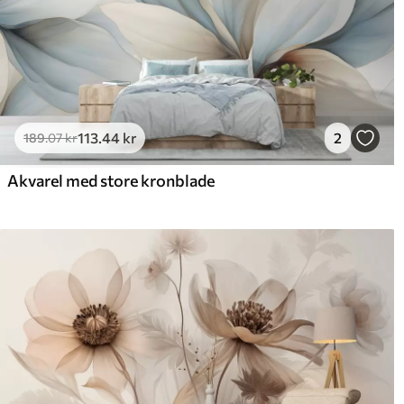
113
.44
kr
2
189
.07
kr
Akvarel med store kronblade