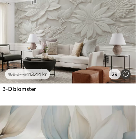
Rengøring
Tapetet kan rengøres forsig
kan rengøres med vand.
Anvendelsesmetode
Problemfri anvendelse
Tilgængelige materialer
Standard
Pr
385
.83
44
231
.50
kr
/m²
113
.44
kr
29
189
.07
kr
3-D blomster
Premium vinyl
Pee
516
.67
66
310
.00
kr
/m²