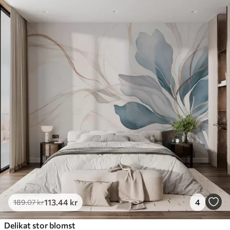
113
.44
kr
4
189
.07
kr
Delikat stor blomst