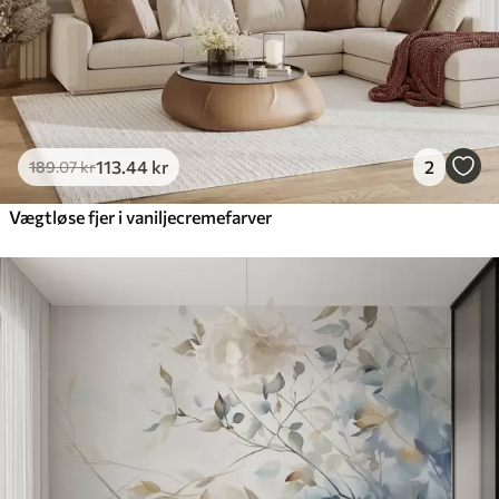
113
.44
kr
2
189
.07
kr
Vægtløse fjer i vaniljecremefarver