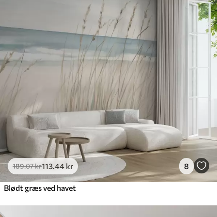
113
.44
kr
8
189
.07
kr
Blødt græs ved havet