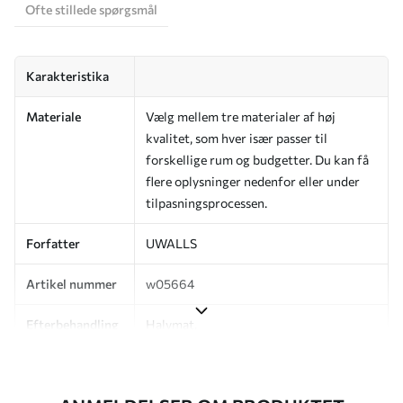
Ofte stillede spørgsmål
Karakteristika
Materiale
Vælg mellem tre materialer af høj
kvalitet, som hver især passer til
forskellige rum og budgetter. Du kan få
flere oplysninger nedenfor eller under
tilpasningsprocessen.
Forfatter
UWALLS
Artikel nummer
w05664
Efterbehandling
Halvmat.
Produktion
Billedet printes i den størrelse, du har
angivet, og skæres i identiske strimler