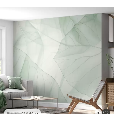
113
.44
kr
1
189
.07
kr