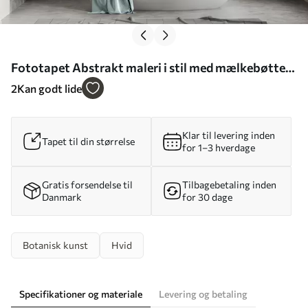
Fototapet Abstrakt maleri i stil med mælkebøtter
Nr. w05664
2
Kan godt lide
Klar til levering inden
Tapet til din størrelse
for 1–3 hverdage
Gratis forsendelse til
Tilbagebetaling inden
Danmark
for 30 dage
Botanisk kunst
Hvid
Specifikationer og materiale
Levering og betaling