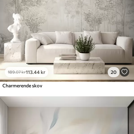
113
.44
kr
20
189
.07
kr
Charmerende skov