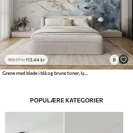
113
.44
kr
8
189
.07
kr
Grene med blade i blå og brune toner, lys baggrund, blød og delikat, akvarel-stil
POPULÆRE KATEGORIER