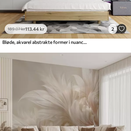
113
.44
kr
2
189
.07
kr
Bløde, akvarel abstrakte former i nuancer af blå, grøn og hvid