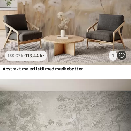
Premium vinyl
516
.67
310
.00
kr
/m²
Peel and Stick
666
.67
400
.00
kr
/m²
113
.44
kr
1
189
.07
kr
Abstrakt maleri i stil med mælkebøtter