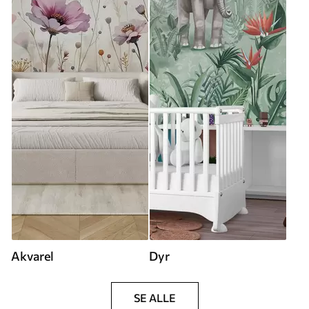
Akvarel
Dyr
SE ALLE