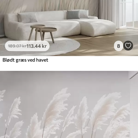
113
.44
kr
8
189
.07
kr
Blødt græs ved havet