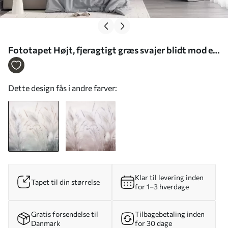
Fototapet Højt, fjeragtigt græs svajer blidt mod en
blød, dæmpet baggrund – delikat naturkunst Nr.
w09831
Dette design fås i andre farver:
Klar til levering inden
Tapet til din størrelse
for 1–3 hverdage
Gratis forsendelse til
Tilbagebetaling inden
Danmark
for 30 dage