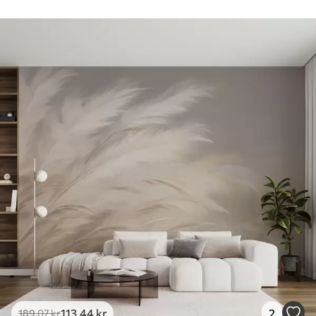
113
.44
kr
2
189
.07
kr