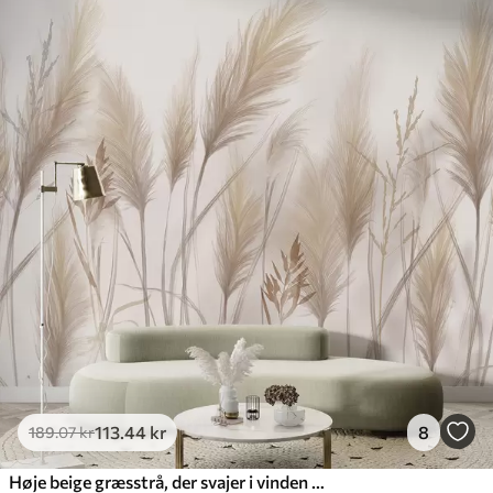
113
.44
kr
8
189
.07
kr
Høje beige græsstrå, der svajer i vinden mod en blød, lys baggrund