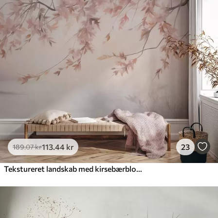
113
.44
kr
23
189
.07
kr
Tekstureret landskab med kirsebærblomstgren, lyserøde blade, blød, tåget baggrund