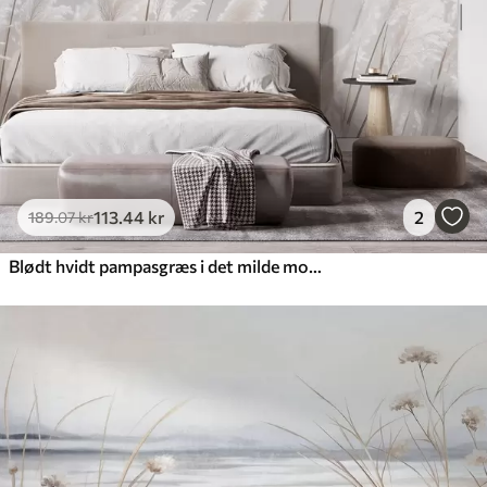
113
.44
kr
2
189
.07
kr
Blødt hvidt pampasgræs i det milde morgenlys