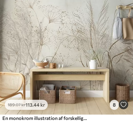
113
.44
kr
8
189
.07
kr
En monokrom illustration af forskellige beige planter og pigge med sarte, spinkle linjer og teksturer