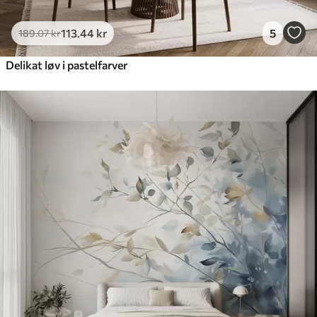
113
.44
kr
5
189
.07
kr
Delikat løv i pastelfarver