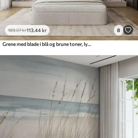
113
.44
kr
8
189
.07
kr
Grene med blade i blå og brune toner, lys baggrund, blød og delikat, akvarel-stil