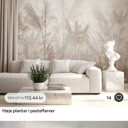
385
.83
231
.50
kr
/m²
Premium
448
.33
269
.00
kr
/m²
Premium vinyl
516
.67
310
.00
kr
/m²
Peel and Stick
666
.67
400
.00
kr
/m²
113
.44
kr
14
189
.07
kr
Høje planter i pastelfarver