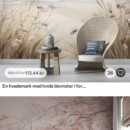
113
.44
kr
26
189
.07
kr
En hvedemark med hvide blomster i forgrunden, en strand og havet i baggrunden, neutrale, dæmpede pastelfarver