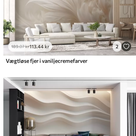
113
.44
kr
2
189
.07
kr
Vægtløse fjer i vaniljecremefarver