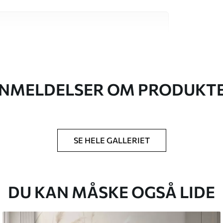
 høj kvalitet, som hver især passer til
. Du kan få flere oplysninger nedenfor eller
NMELDELSER OM PRODUKT
SE HELE GALLERIET
lse, du har angivet, og skæres i identiske
 til 50 cm.
g/eller tapetklæber.
DU KAN MÅSKE OGSÅ LIDE
tigt med en blød svamp. Tapeter med lakfinish