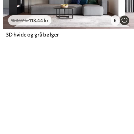
113
.44
kr
6
189
.07
kr
3D hvide og grå bølger