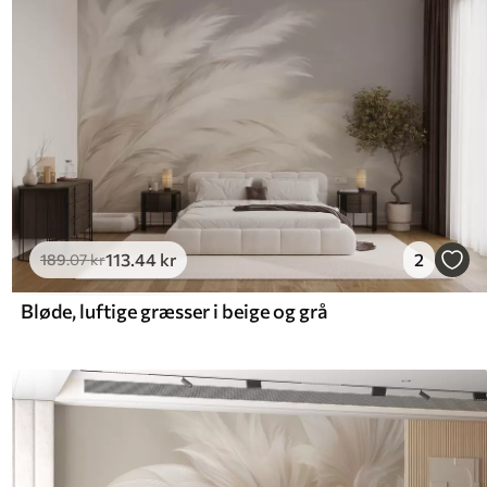
113
.44
kr
2
189
.07
kr
Bløde, luftige græsser i beige og grå