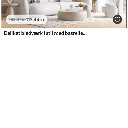
113
.44
kr
189
.07
kr
Delikat bladværk i stil med basrelieffer