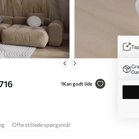
Tap
Gra
Da
716
1
Kan godt lide
ng
Ofte stillede spørgsmål