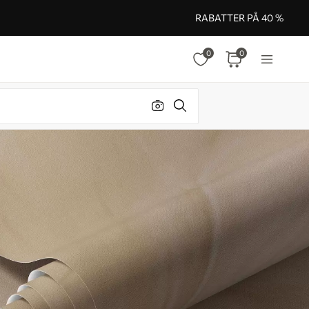
RABATTER PÅ 40 %
0
0