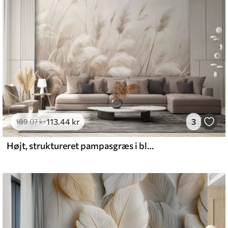
emium
8
.33
269
.00
kr
/m²
113
.44
kr
3
l and Stick
189
.07
kr
6
.67
400
.00
kr
/m²
Højt, struktureret pampasgræs i bløde, varme, neutrale toner med en sløret, lys baggrund