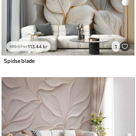
113
.44
kr
1
189
.07
kr
Spidse blade