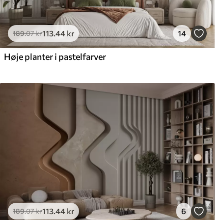
113
.44
kr
14
189
.07
kr
Høje planter i pastelfarver
113
.44
kr
6
189
.07
kr