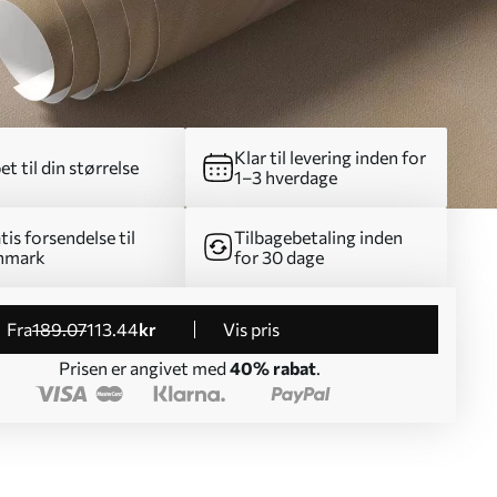
Klar til levering inden for
et til din størrelse
1–3 hverdage
tis forsendelse til
Tilbagebetaling inden
nmark
for 30 dage
fra
189
.07
113
.44
kr
Vis pris
Prisen er angivet med
40% rabat
.