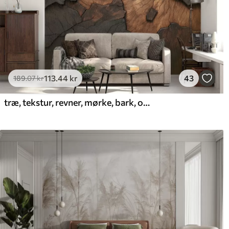
113
.44
kr
43
189
.07
kr
træ, tekstur, revner, mørke, bark, overflade