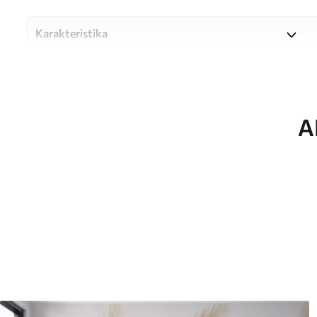
Karakteristika
Materiale
Vælg mellem tre materialer af
forskellige rum og budgetter
under tilpasningsprocessen.
A
Forfatter
UWALLS
Artikel nummer
w05716
Produktion
Billedet printes i den større
strimler med en bredde på op
Derudover
Du kan tilføje en lakering o
Rengøring
Tapetet kan rengøres forsig
kan rengøres med vand.