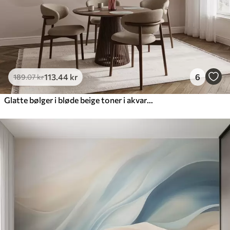
113
.44
kr
6
189
.07
kr
Glatte bølger i bløde beige toner i akvarelstil