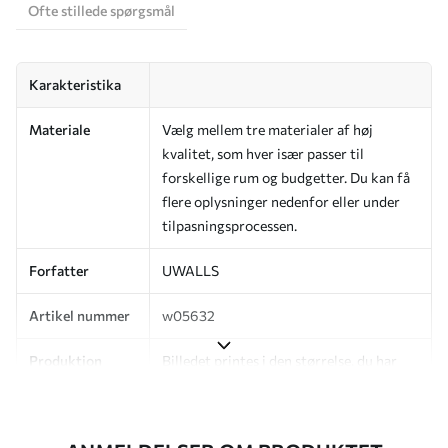
Ofte stillede spørgsmål
Karakteristika
Materiale
Vælg mellem tre materialer af høj
kvalitet, som hver især passer til
forskellige rum og budgetter. Du kan få
flere oplysninger nedenfor eller under
tilpasningsprocessen.
Forfatter
UWALLS
Artikel nummer
w05632
Produktion
Billedet printes i den størrelse, du har
angivet, og skæres i identiske strimler
med en bredde på op til 50 cm.