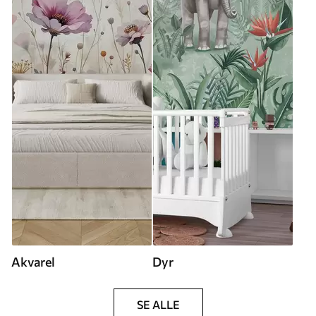
Akvarel
Dyr
SE ALLE