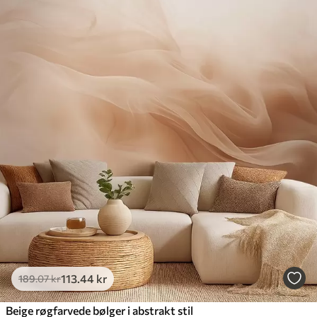
113
.44
kr
189
.07
kr
Beige røgfarvede bølger i abstrakt stil