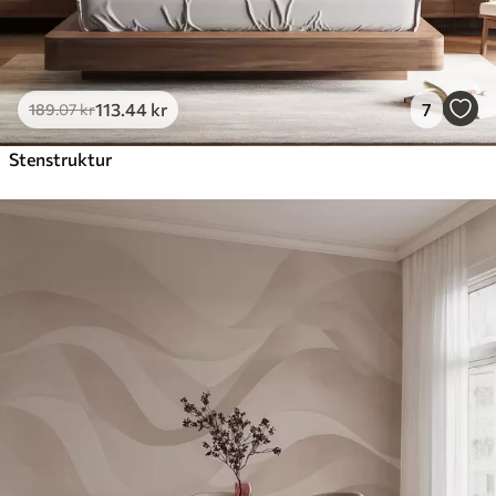
113
.44
kr
7
189
.07
kr
Stenstruktur