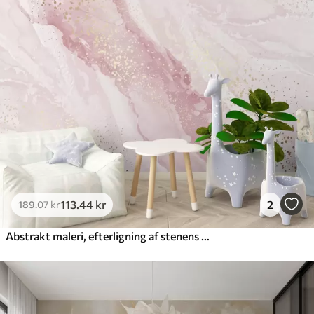
113
.44
kr
2
189
.07
kr
Abstrakt maleri, efterligning af stenens marmoroverflade