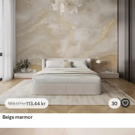
113
.44
kr
30
189
.07
kr
Beige marmor