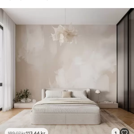
113
.44
kr
1
189
.07
kr