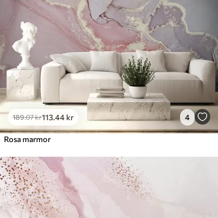
113
.44
kr
4
189
.07
kr
Rosa marmor