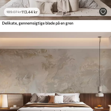
113
.44
kr
189
.07
kr
Delikate, gennemsigtige blade på en gren