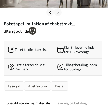
Fototapet Imitation af et abstrakt
marmormønster i nuancer af lyserødt og gult Nr.
3
Kan godt lide
w05632
Klar til levering inden
Tapet til din størrelse
for 1–3 hverdage
Gratis forsendelse til
Tilbagebetaling inden
Danmark
for 30 dage
Lyserød
Abstraktion
Pastel
Specifikationer og materiale
Levering og betaling