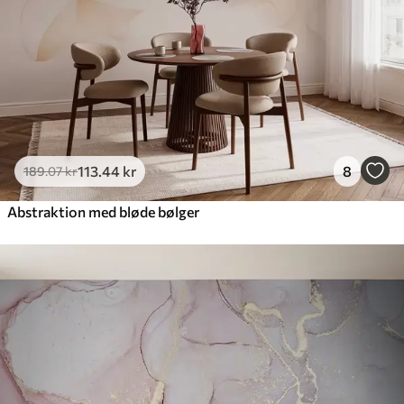
Premium vinyl
516
.67
310
.00
kr
/m²
Peel and Stick
666
.67
400
.00
kr
/m²
113
.44
kr
8
189
.07
kr
Abstraktion med bløde bølger