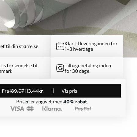
Klar til levering inden for
et til din størrelse
1–3 hverdage
tis forsendelse til
Tilbagebetaling inden
nmark
for 30 dage
fra
189
.07
113
.44
kr
Vis pris
Prisen er angivet med
40% rabat
.