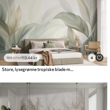
113
.44
kr
4
189
.07
kr
Store, lysegrønne tropiske blade med bløde pastelfarver og struktureret kunst