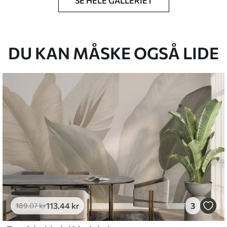
SE HELE GALLERIET
lse, du har angivet, og skæres i identiske
 til 50 cm.
g/eller tapetklæber.
DU KAN MÅSKE OGSÅ LIDE
tigt med en blød svamp. Tapeter med lakfinish
emium
8
.33
269
.00
kr
/m²
113
.44
kr
3
l and Stick
189
.07
kr
6
.67
400
.00
kr
/m²