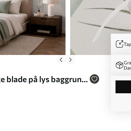
Tap
Gra
Da
e blade på lys baggrund