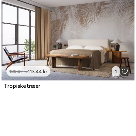
113
.44
kr
1
189
.07
kr
Tropiske træer