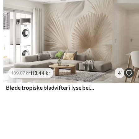
113
.44
kr
4
189
.07
kr
Bløde tropiske bladvifter i lyse beige og blålige toner