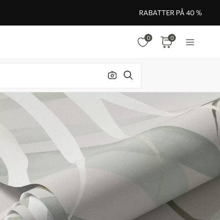
RABATTER PÅ 40 %
0
0