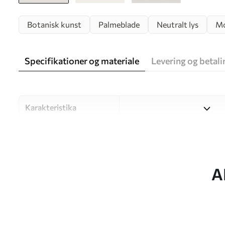
Botanisk kunst
Palmeblade
Neutralt lys
Mo
Specifikationer og materiale
Levering og betali
Karakteristika
Materiale
Vælg mellem tre materialer af
forskellige rum og budgetter
under tilpasningsprocessen.
A
Forfatter
UWALLS
Artikel nummer
w05627