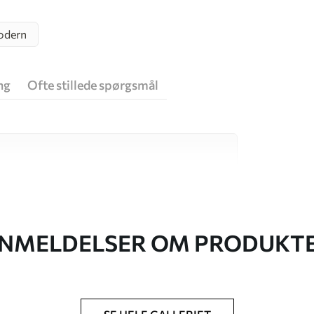
dern
ng
Ofte stillede spørgsmål
 høj kvalitet, som hver især passer til
. Du kan få flere oplysninger nedenfor eller
NMELDELSER OM PRODUKT