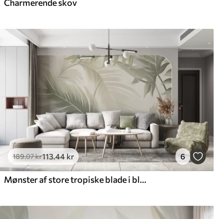
Charmerende skov
113
.44
kr
6
189
.07
kr
Mønster af store tropiske blade i bløde grønne og beige nuancer, med glatte gradienter og fine teksturdetaljer