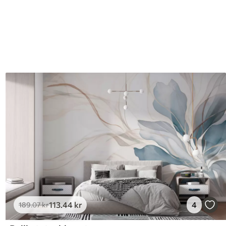
113
.44
kr
4
189
.07
kr