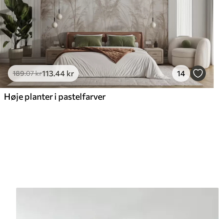
113
.44
kr
14
189
.07
kr
Høje planter i pastelfarver