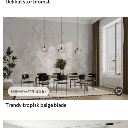
Delikat stor blomst
113
.44
kr
189
.07
kr
Trendy tropisk beige blade