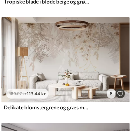
Tropiske blade i bløde beige og grønne toner med akvareleffekt og blide farveovergange
113
.44
kr
6
189
.07
kr
Delikate blomstergrene og græs med hvide, grå og beige blomster, der falder ned over en lys baggrund