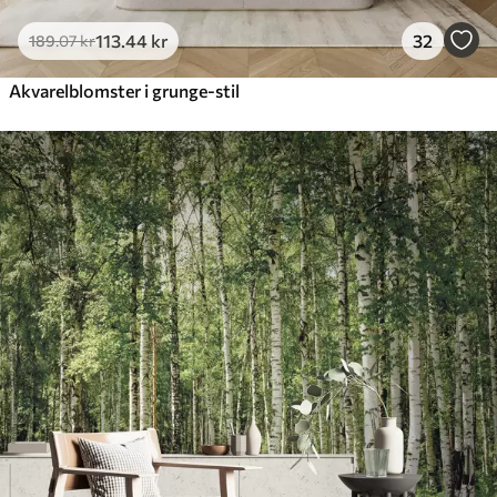
113
.44
kr
32
189
.07
kr
Akvarelblomster i grunge-stil