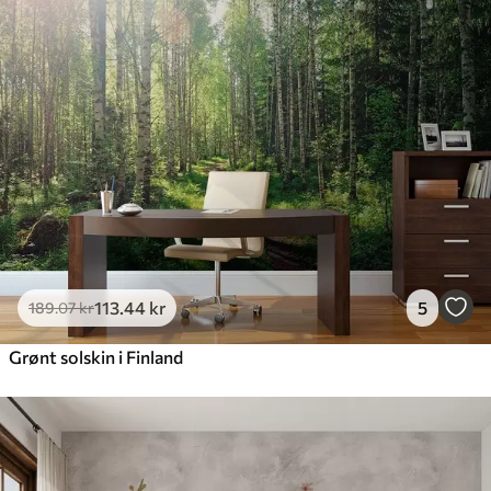
113
.44
kr
5
189
.07
kr
Grønt solskin i Finland