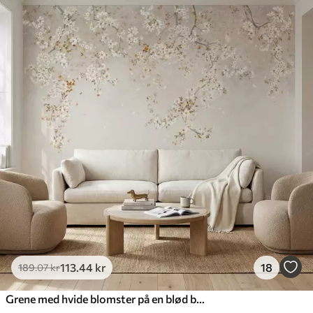
113
.44
kr
18
189
.07
kr
Grene med hvide blomster på en blød beige baggrund