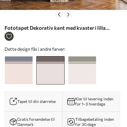
Fototapet Dekorativ kant med kvaster i lilla
nuancer Nr. w05544v1
Dette design fås i andre farver:
Klar til levering inden
Tapet til din størrelse
for 1–3 hverdage
Gratis forsendelse til
Tilbagebetaling inden
Danmark
for 30 dage