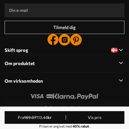
Tilmeld dig
Skift sprog
Om produktet
Om virksomheden
Rediger cookie-tilladelser
© 2011-2026 Uwalls . Alle rettigheder forbeholdes. Drives
fra
189
.07
113
.44
kr
Vis pris
af KLW Sp. z o.o. VAT ID: PL9223057591.
Prisen er angivet med
40% rabat
.