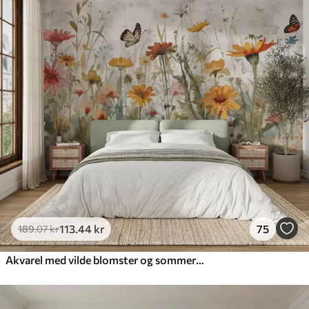
113
.44
kr
75
189
.07
kr
Akvarel med vilde blomster og sommerfugle