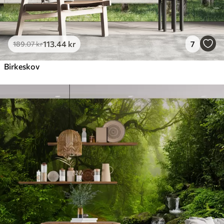
113
.44
kr
7
189
.07
kr
Birkeskov