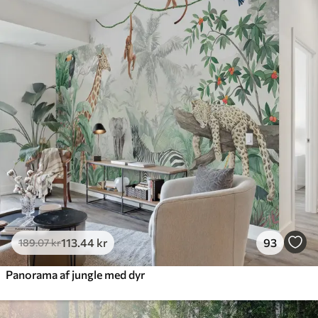
Standard
385
.83
231
.50
kr
/m²
Premium
448
.33
269
.00
kr
/m²
Premium vinyl
516
.67
310
.00
kr
/m²
Peel and Stick
666
.67
400
.00
kr
/m²
113
.44
kr
93
189
.07
kr
Panorama af jungle med dyr