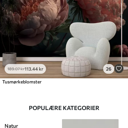
113
.44
kr
26
189
.07
kr
Tusmørkeblomster
POPULÆRE KATEGORIER
Natur