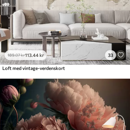
113
.44
kr
33
189
.07
kr
Loft med vintage-verdenskort