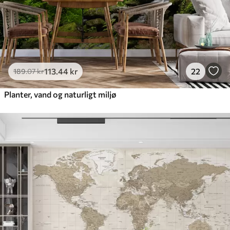
113
.44
kr
22
189
.07
kr
Planter, vand og naturligt miljø