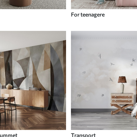
For teenagere
 rummet
Transport