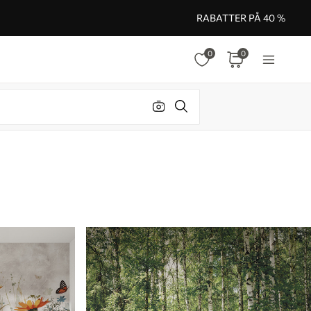
RABATTER PÅ 40 %
0
0