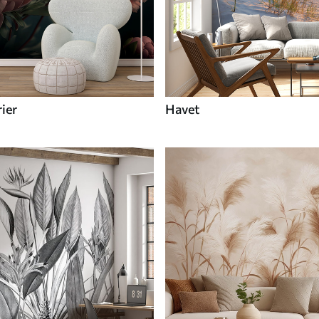
ier
Havet