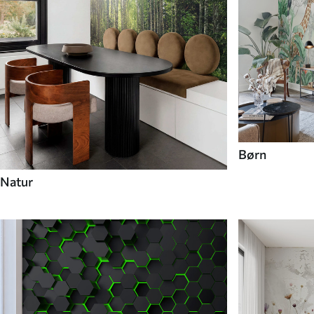
Børn
Natur