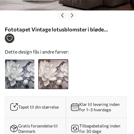
Fototapet Vintage lotusblomster i bløde
sepiafarver med detaljerede kronblade, kunstnerisk
botanisk illustration Nr. w05494v1
Dette design fås i andre farver:
Klar til levering inden
Tapet til din størrelse
for 1–3 hverdage
Gratis forsendelse til
Tilbagebetaling inden
Danmark
for 30 dage