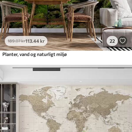
113
.44
kr
22
189
.07
kr
Planter, vand og naturligt miljø