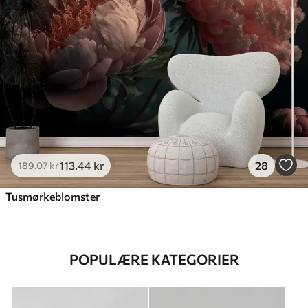
113
.44
kr
28
189
.07
kr
Tusmørkeblomster
POPULÆRE KATEGORIER