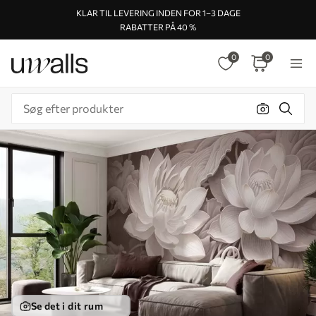
KLAR TIL LEVERING INDEN FOR 1–3 DAGE
RABATTER PÅ 40 %
0
0
Se det i dit rum