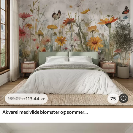
113
.44
kr
75
189
.07
kr
Akvarel med vilde blomster og sommerfugle