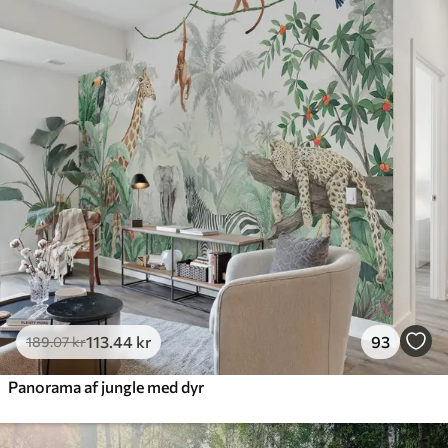
385
.83
231
.50
kr
/m²
Premium
448
.33
269
.00
kr
/m²
Premium vinyl
516
.67
310
.00
kr
/m²
Peel and Stick
666
.67
400
.00
kr
/m²
113
.44
kr
93
189
.07
kr
Panorama af jungle med dyr