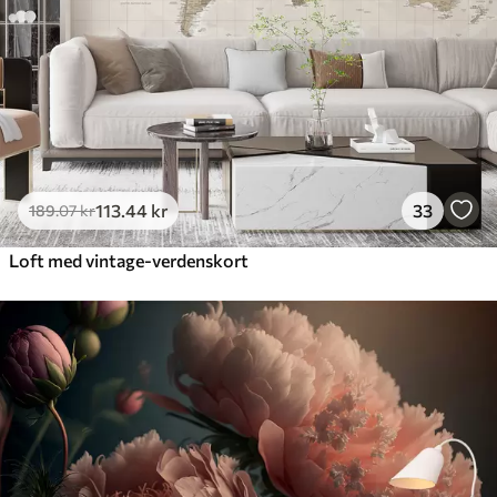
113
.44
kr
33
189
.07
kr
Loft med vintage-verdenskort