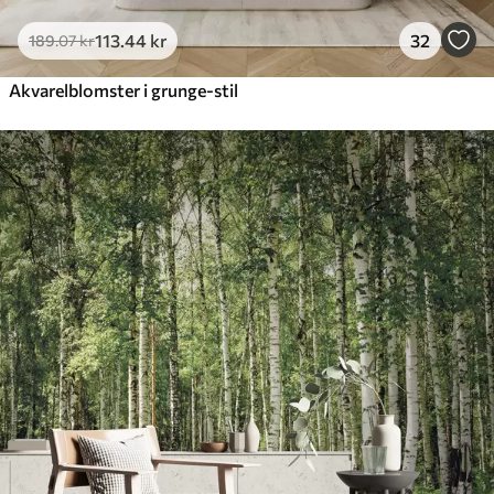
113
.44
kr
32
189
.07
kr
Akvarelblomster i grunge-stil