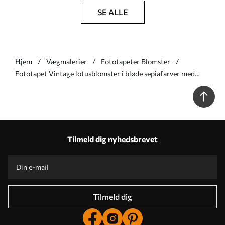
SE ALLE
Hjem
Vægmalerier
Fototapeter Blomster
Fototapet Vintage lotusblomster i bløde sepiafarver med
detaljerede kronblade, kunstnerisk botanisk illustration Nr.
w05494v1
Tilmeld dig nyhedsbrevet
Tilmeld dig