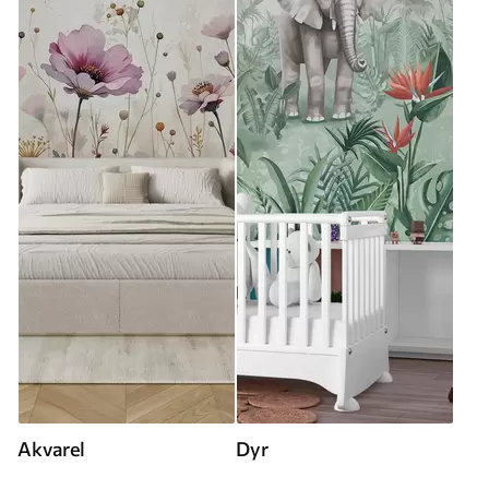
Akvarel
Dyr