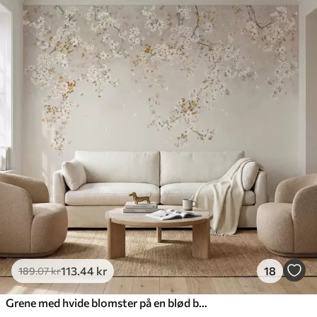
113
.44
kr
18
189
.07
kr
Grene med hvide blomster på en blød beige baggrund