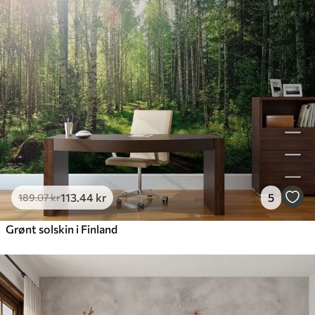
113
.44
kr
5
189
.07
kr
Grønt solskin i Finland