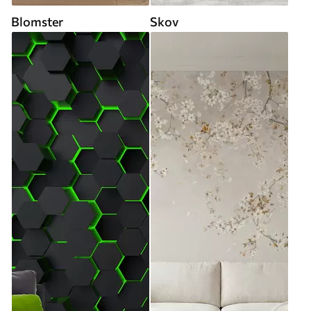
Blomster
Skov