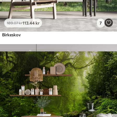
113
.44
kr
7
189
.07
kr
Birkeskov