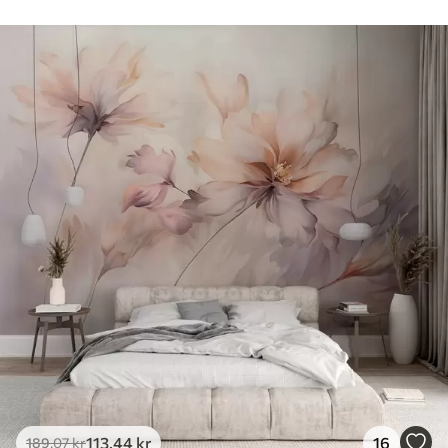
113
.44
kr
16
189
.07
kr