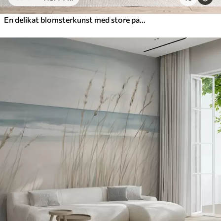
En delikat blomsterkunst med store pastelfarvede blomster med gennemskinnelige kronblade, bløde stilke og en blid diffus baggrund