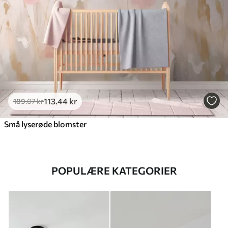
113
.44
kr
189
.07
kr
Små lyserøde blomster
POPULÆRE KATEGORIER