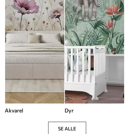
Akvarel
Dyr
SE ALLE