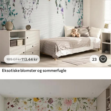
113
.44
kr
23
189
.07
kr
Eksotiske blomster og sommerfugle