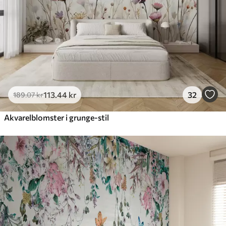
Premium vinyl
516
.67
310
.00
kr
/m²
Peel and Stick
666
.67
400
.00
kr
/m²
113
.44
kr
32
189
.07
kr
Akvarelblomster i grunge-stil