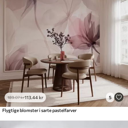
113
.44
kr
5
189
.07
kr
Flygtige blomster i sarte pastelfarver