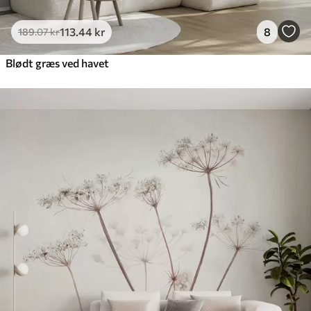
113
.44
kr
8
189
.07
kr
Blødt græs ved havet