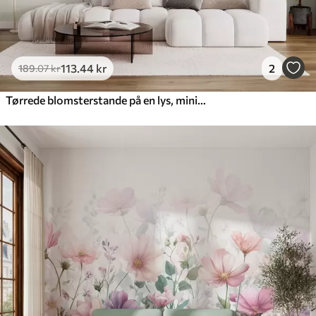
113
.44
kr
2
189
.07
kr
Tørrede blomsterstande på en lys, minimalistisk baggrund