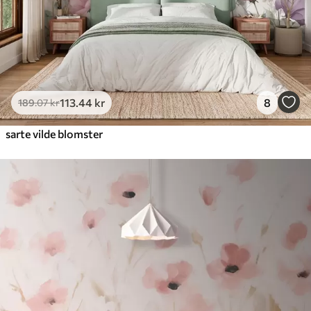
113
.44
kr
8
189
.07
kr
sarte vilde blomster