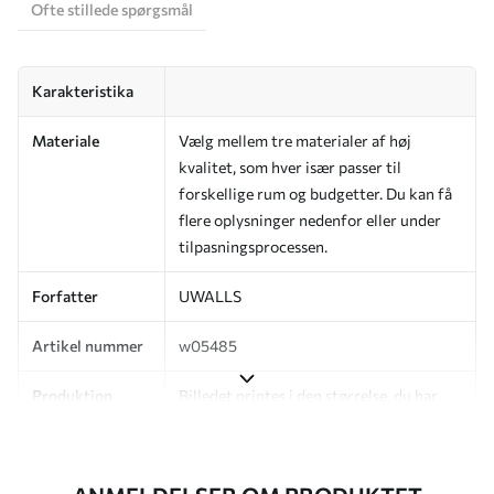
Ofte stillede spørgsmål
Karakteristika
Materiale
Vælg mellem tre materialer af høj
kvalitet, som hver især passer til
forskellige rum og budgetter. Du kan få
flere oplysninger nedenfor eller under
tilpasningsprocessen.
Forfatter
UWALLS
Artikel nummer
w05485
Produktion
Billedet printes i den størrelse, du har
angivet, og skæres i identiske strimler
med en bredde på op til 50 cm.