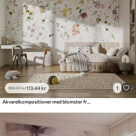
113
.44
kr
1
189
.07
kr
Akvarelkompositioner med blomster fra haven