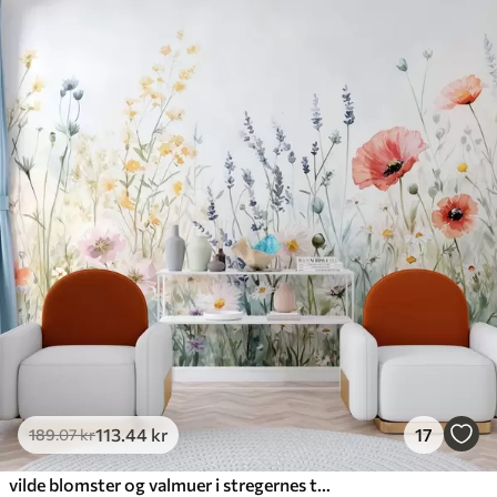
113
.44
kr
17
189
.07
kr
vilde blomster og valmuer i stregernes teknik