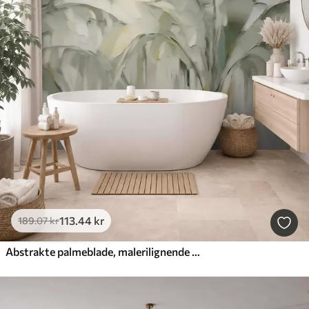
113
.44
kr
189
.07
kr
Abstrakte palmeblade, malerilignende motiv