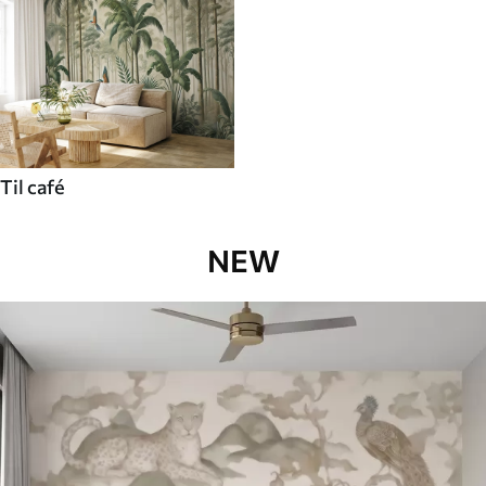
Til café
NEW