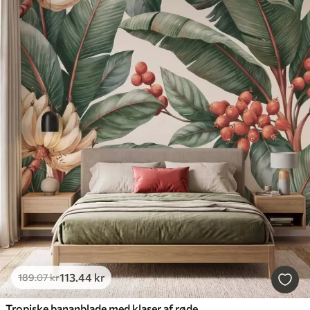
113
.44
kr
189
.07
kr
Tropiske bananblade med klaser af røde kaffebær, i akvarelstil