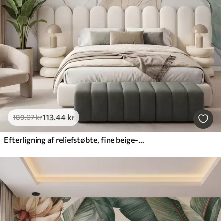
113
.44
kr
189
.07
kr
Efterligning af reliefstøbte, fine beige-grønne blade