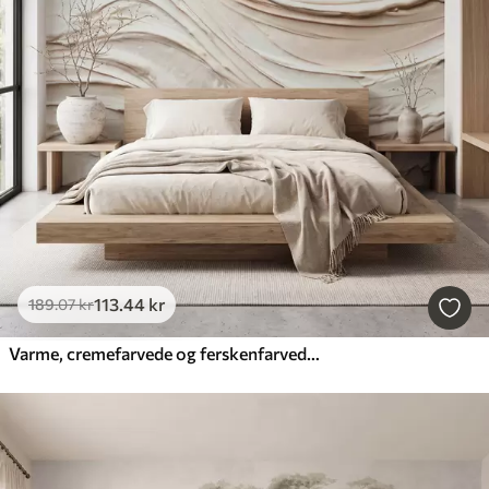
113
.44
kr
189
.07
kr
Varme, cremefarvede og ferskenfarvede bølger, der efterligner struktureret gips, abstrakt