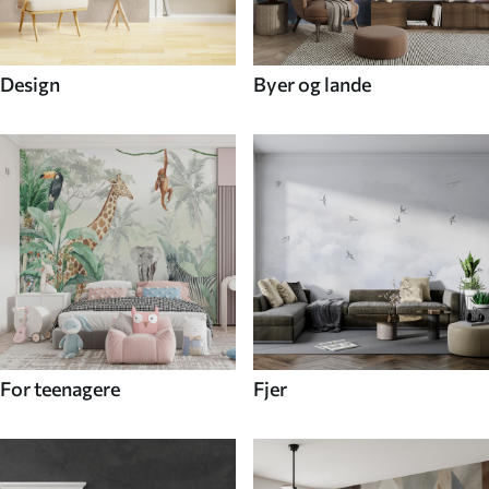
Design
Byer og lande
For teenagere
Fjer