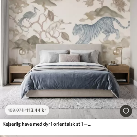
113
.44
kr
189
.07
kr
Kejserlig have med dyr i orientalsk stil — abe, leopard, tiger, påfugl og hejre