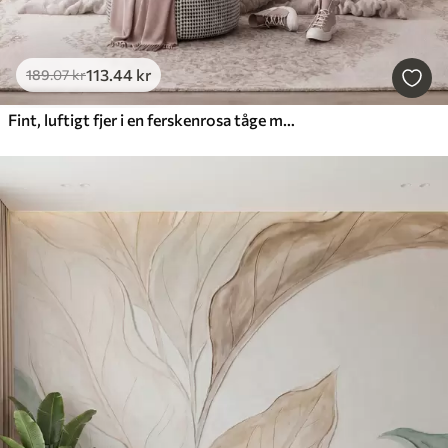
113
.44
kr
189
.07
kr
Fint, luftigt fjer i en ferskenrosa tåge med glans