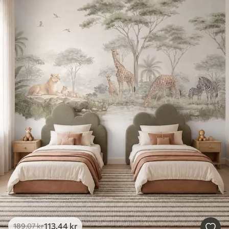
113
.44
kr
189
.07
kr