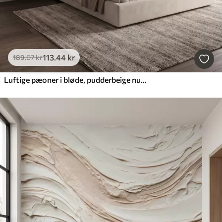
113
.44
kr
189
.07
kr
Luftige pæoner i bløde, pudderbeige nuancer