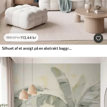
113
.44
kr
189
.07
kr
Silhuet af et ansigt på en abstrakt baggrund