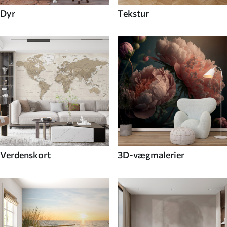
Dyr
Tekstur
Verdenskort
3D-vægmalerier