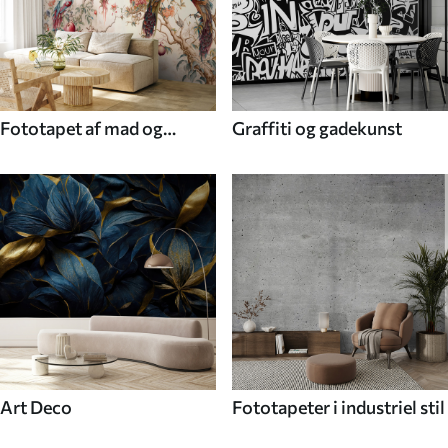
Fototapet af mad og
Graffiti og gadekunst
drikke
Art Deco
Fototapeter i industriel stil