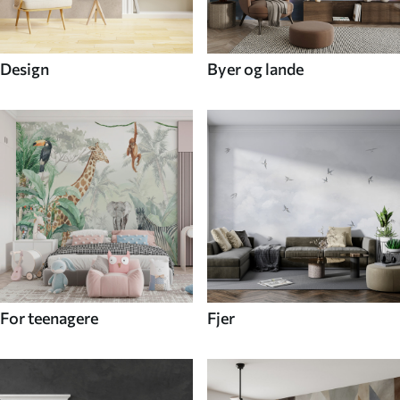
Design
Byer og lande
For teenagere
Fjer