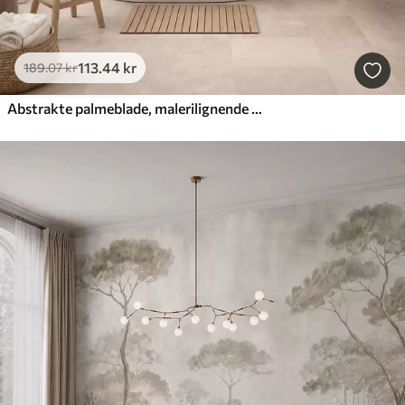
113
.44
kr
189
.07
kr
Abstrakte palmeblade, malerilignende motiv