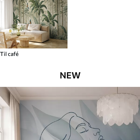
Til café
NEW