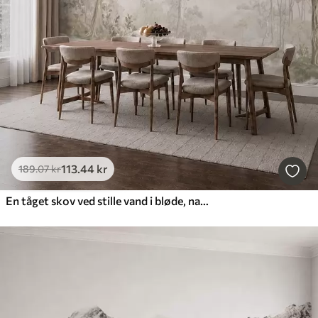
113
.44
kr
189
.07
kr
En tåget skov ved stille vand i bløde, naturlige pastelfarver