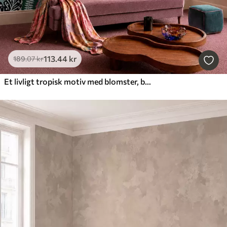
113
.44
kr
189
.07
kr
Et livligt tropisk motiv med blomster, blade og farverige frugter