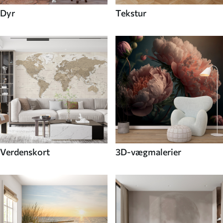
Dyr
Tekstur
Verdenskort
3D-vægmalerier