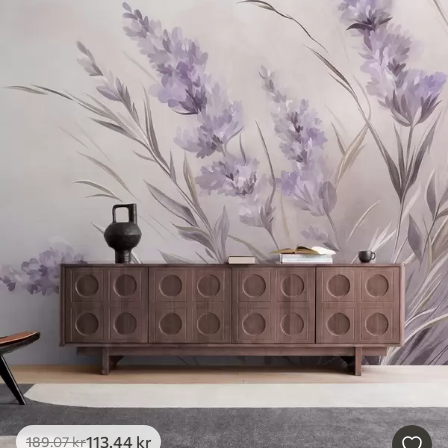
113
.44
kr
189
.07
kr