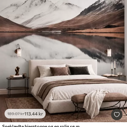
113
.44
kr
189
.07
kr
Sneklædte bjergtoppe og en rolig sø med et spejlblankt overflade