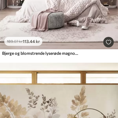
113
.44
kr
189
.07
kr
Bjerge og blomstrende lyserøde magnoliagrene, et landskab med dybde og tekstur