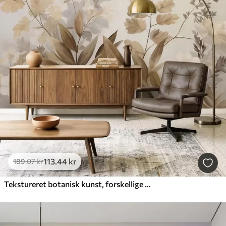
113
.44
kr
189
.07
kr
Tekstureret botanisk kunst, forskellige planter og blade i brune og beige nuancer