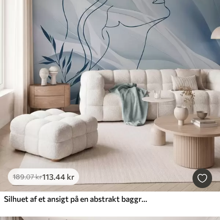
113
.44
kr
189
.07
kr
Silhuet af et ansigt på en abstrakt baggrund