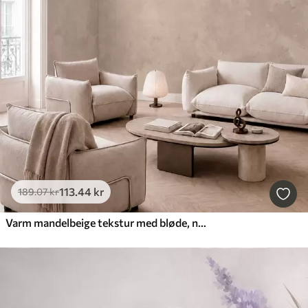
113
.44
kr
189
.07
kr
Varm mandelbeige tekstur med bløde, naturlige farveovergange