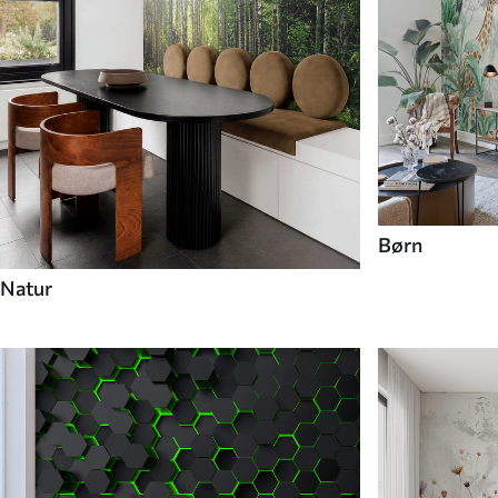
Børn
Natur