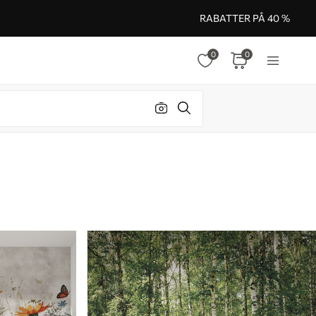
RABATTER PÅ 40 %
0
0