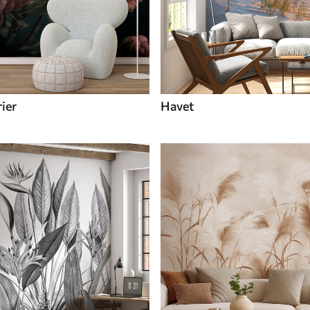
ier
Havet