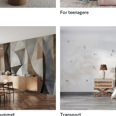
For teenagere
 rummet
Transport