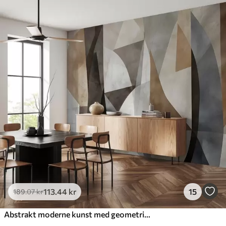
Standard
385
.83
231
.50
kr
/m²
Premium
448
.33
269
.00
kr
/m²
Premium vinyl
516
.67
310
.00
kr
/m²
Peel and Stick
666
.67
400
.00
kr
/m²
113
.44
kr
15
189
.07
kr
Abstrakt moderne kunst med geometriske former i nuancer af brun, grå og beige