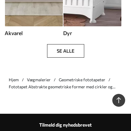
Akvarel
Dyr
SE ALLE
Hjem
Vægmalerier
Geometriske fototapeter
Fototapet Abstrakte geometriske former med cirkler og
linjer, dæmpede jordfarver, struktureret komposition i flere
lag Nr. w09834
Tilmeld dig nyhedsbrevet