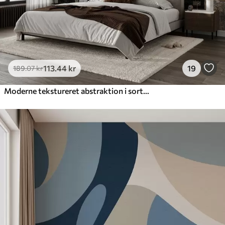
113
.44
kr
19
189
.07
kr
Moderne tekstureret abstraktion i sorte og orange farver