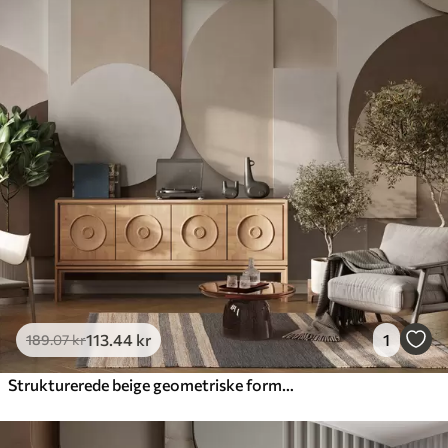
113
.44
kr
1
189
.07
kr
Strukturerede beige geometriske former i et lagdelt 3D-komposition, minimalistisk og moderne vægkunst