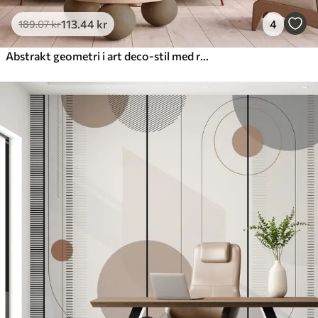
113
.44
kr
4
189
.07
kr
Abstrakt geometri i art deco-stil med retro-effekt