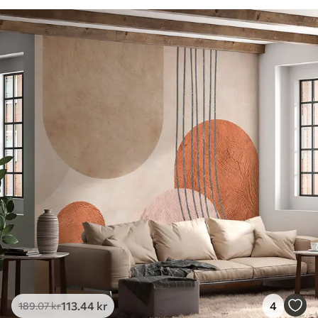
113
.44
kr
4
189
.07
kr