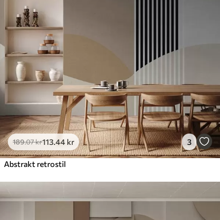
113
.44
kr
3
189
.07
kr
Abstrakt retrostil