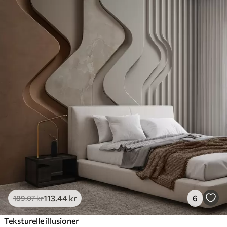
113
.44
kr
6
189
.07
kr
Teksturelle illusioner