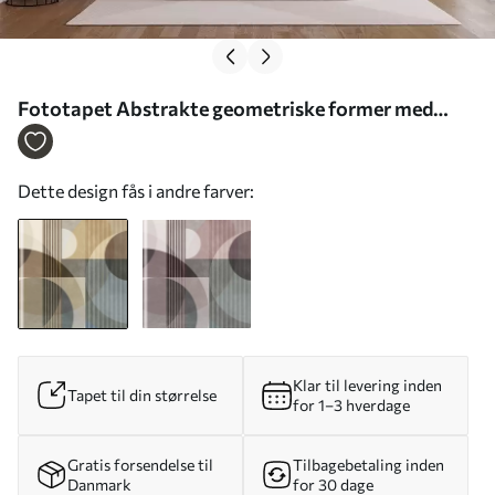
Fototapet Abstrakte geometriske former med
cirkler og linjer, dæmpede jordfarver, struktureret
komposition i flere lag Nr. w09834
Dette design fås i andre farver:
Klar til levering inden
Tapet til din størrelse
for 1–3 hverdage
Gratis forsendelse til
Tilbagebetaling inden
Danmark
for 30 dage