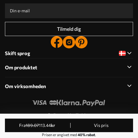
Tilmeld dig
Skift sprog
Om produktet
Om virksomheden
Rediger cookie-tilladelser
© 2011-2026 Uwalls . Alle rettigheder forbeholdes. Drives
fra
189
.07
113
.44
kr
Vis pris
af KLW Sp. z o.o. VAT ID: PL9223057591.
Prisen er angivet med
40% rabat
.