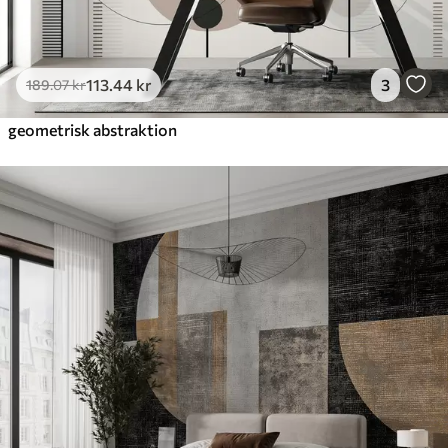
113
.44
kr
3
189
.07
kr
geometrisk abstraktion