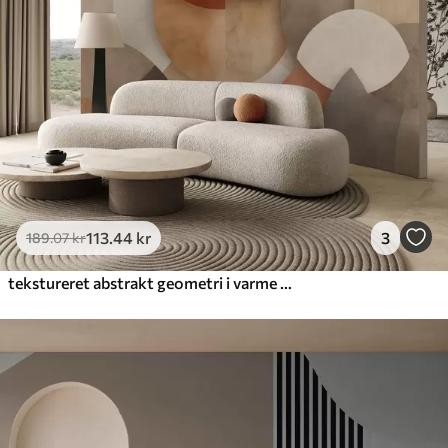
113
.44
kr
3
189
.07
kr
tekstureret abstrakt geometri i varme brune og okkerfarvede toner