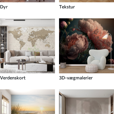
Dyr
Tekstur
Verdenskort
3D-vægmalerier