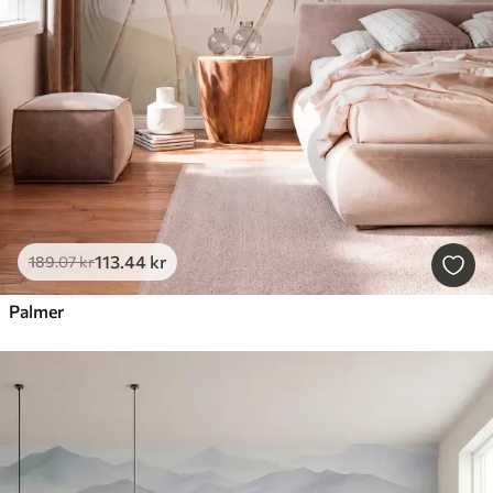
113
.44
kr
189
.07
kr
Palmer