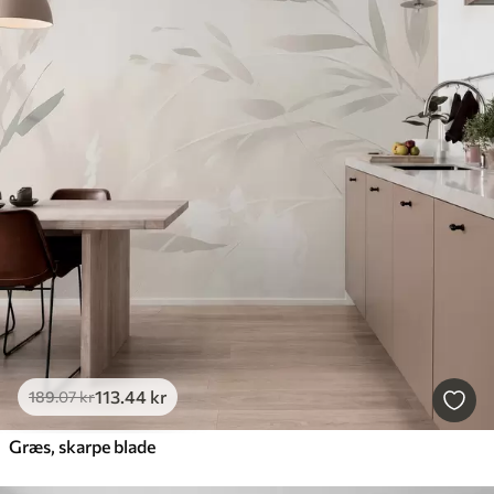
113
.44
kr
189
.07
kr
Græs, skarpe blade