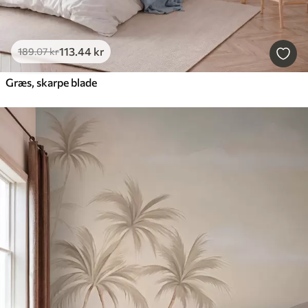
113
.44
kr
189
.07
kr
Græs, skarpe blade