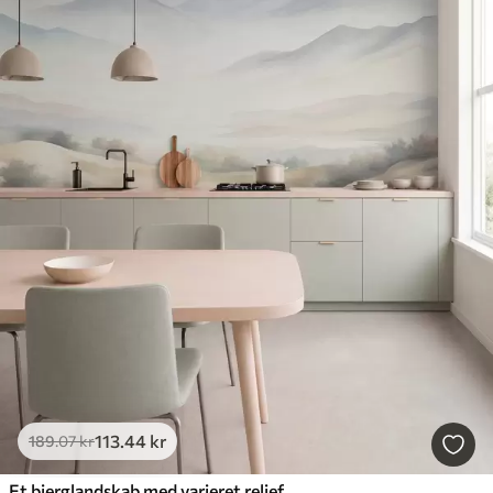
113
.44
kr
189
.07
kr
Et bjerglandskab med varieret relief