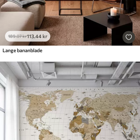
113
.44
kr
189
.07
kr
Lange bananblade