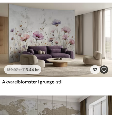
113
.44
kr
32
189
.07
kr
Akvarelblomster i grunge-stil