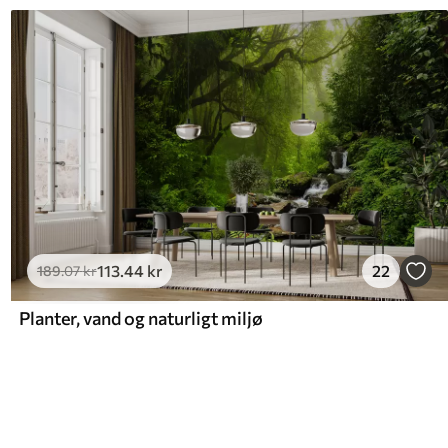
113
.44
kr
22
189
.07
kr
Planter, vand og naturligt miljø