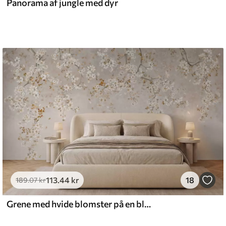
Panorama af jungle med dyr
113
.44
kr
18
189
.07
kr
Grene med hvide blomster på en blød beige baggrund