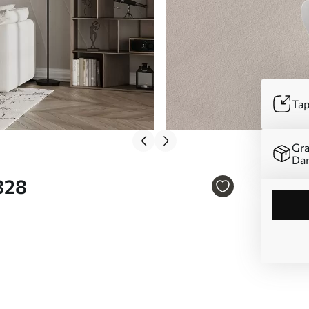
Tap
Gra
Da
328