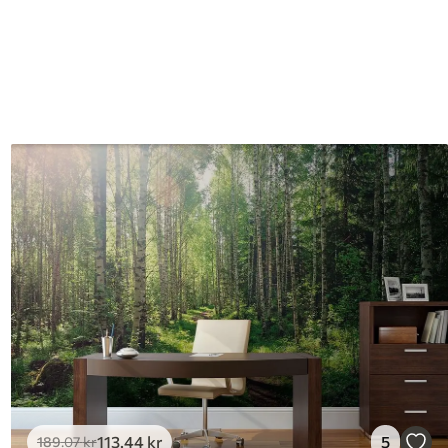
113
.44
kr
5
189
.07
kr