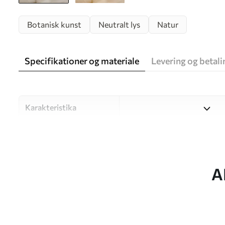
Botanisk kunst
Neutralt lys
Natur
Specifikationer og materiale
Levering og betali
Karakteristika
Materiale
Vælg mellem tre materialer af
forskellige rum og budgetter
under tilpasningsprocessen.
A
Forfatter
UWALLS
Artikel nummer
w05328