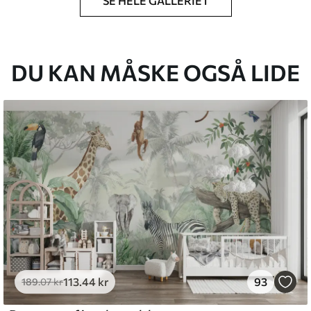
SE HELE GALLERIET
lse, du har angivet, og skæres i identiske
 til 50 cm.
g/eller tapetklæber.
DU KAN MÅSKE OGSÅ LIDE
tigt med en blød svamp. Tapeter med lakfinish
emium
8
.33
269
.00
kr
/m²
113
.44
kr
93
l and Stick
189
.07
kr
6
.67
400
.00
kr
/m²