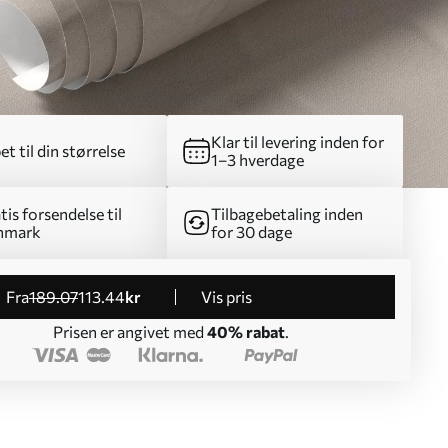
Klar til levering inden for
et til din størrelse
1–3 hverdage
tis forsendelse til
Tilbagebetaling inden
nmark
for 30 dage
fra
189
.07
113
.44
kr
Vis pris
Prisen er angivet med
40% rabat
.