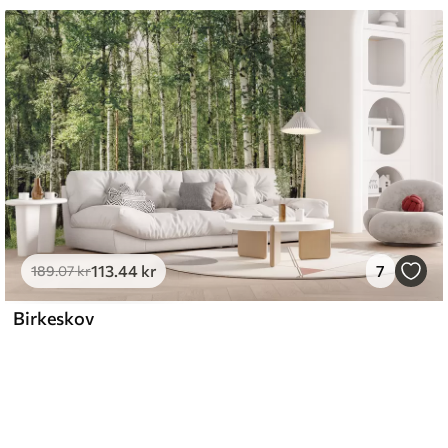
113
.44
kr
7
189
.07
kr
Birkeskov