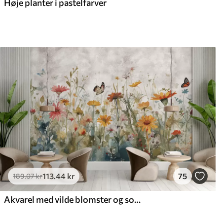
Høje planter i pastelfarver
113
.44
kr
75
189
.07
kr
Akvarel med vilde blomster og sommerfugle