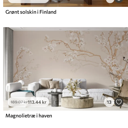
Grønt solskin i Finland
113
.44
kr
13
189
.07
kr
Magnolietræ i haven