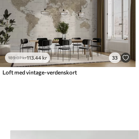
113
.44
kr
33
189
.07
kr
Loft med vintage-verdenskort