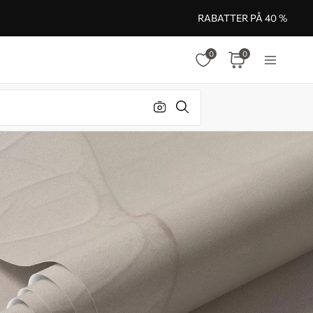
RABATTER PÅ 40 %
0
0