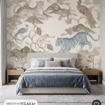
113
.44
kr
189
.07
kr