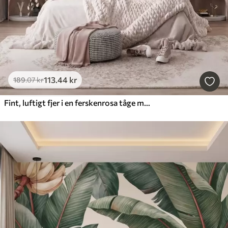
113
.44
kr
189
.07
kr
Fint, luftigt fjer i en ferskenrosa tåge med glans