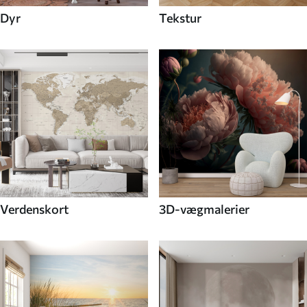
Dyr
Tekstur
Verdenskort
3D-vægmalerier