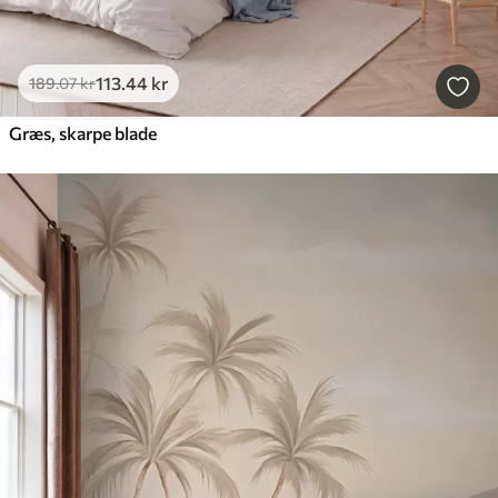
113
.44
kr
189
.07
kr
Græs, skarpe blade