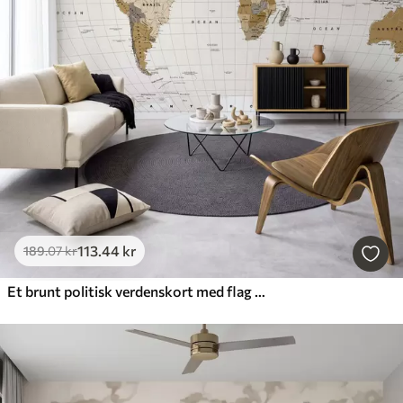
113
.44
kr
189
.07
kr
Et brunt politisk verdenskort med flag på engelsk