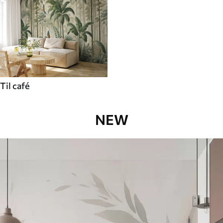
Til café
NEW