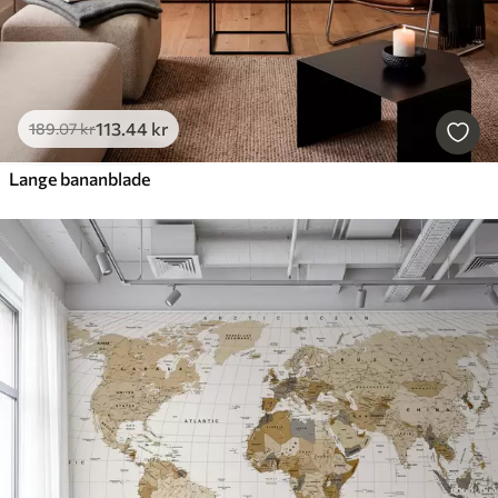
113
.44
kr
189
.07
kr
Lange bananblade