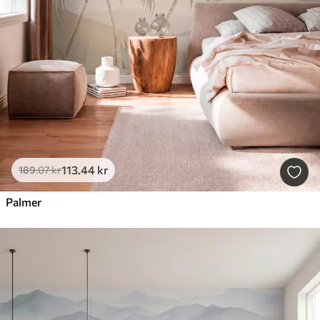
113
.44
kr
189
.07
kr
Palmer