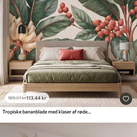
113
.44
kr
189
.07
kr
Tropiske bananblade med klaser af røde kaffebær, i akvarelstil