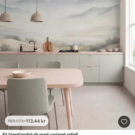
113
.44
kr
189
.07
kr
Et bjerglandskab med varieret relief