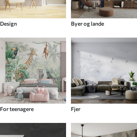
Design
Byer og lande
For teenagere
Fjer