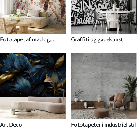
Fototapet af mad og
Graffiti og gadekunst
drikke
Art Deco
Fototapeter i industriel stil