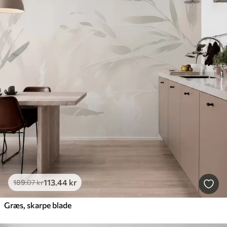
113
.44
kr
189
.07
kr
Græs, skarpe blade