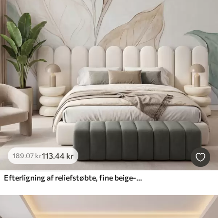
113
.44
kr
189
.07
kr
Efterligning af reliefstøbte, fine beige-grønne blade