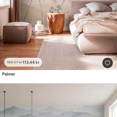
113
.44
kr
189
.07
kr
Palmer