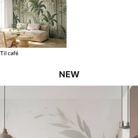
Til café
NEW