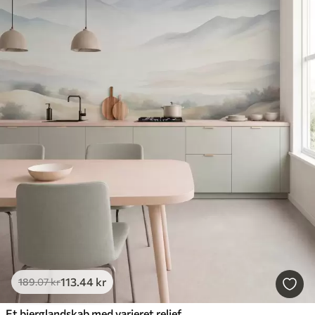
113
.44
kr
189
.07
kr
Et bjerglandskab med varieret relief