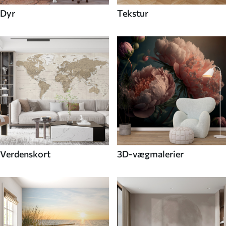
Dyr
Tekstur
Verdenskort
3D-vægmalerier