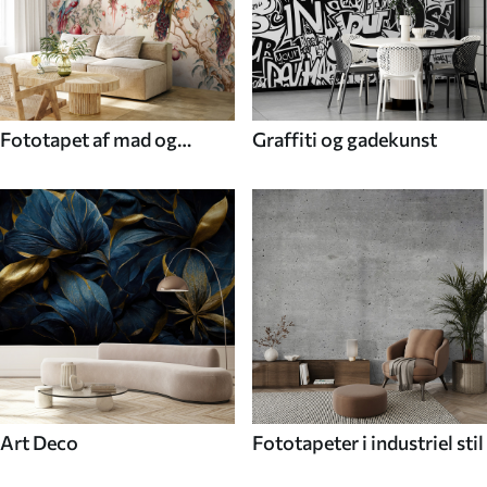
Fototapet af mad og
Graffiti og gadekunst
drikke
Art Deco
Fototapeter i industriel stil