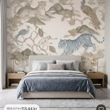
113
.44
kr
189
.07
kr