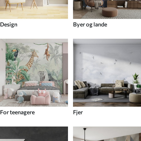
Design
Byer og lande
For teenagere
Fjer