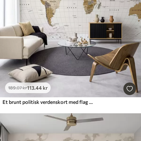
113
.44
kr
189
.07
kr
Et brunt politisk verdenskort med flag på engelsk