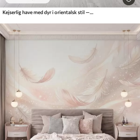
Kejserlig have med dyr i orientalsk stil — abe, leopard, tiger, påfugl og hejre