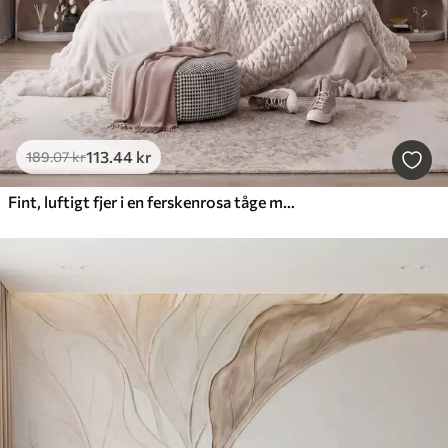
113
.44
kr
189
.07
kr
Fint, luftigt fjer i en ferskenrosa tåge med glans