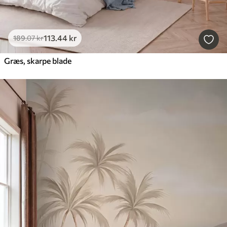
113
.44
kr
189
.07
kr
Græs, skarpe blade