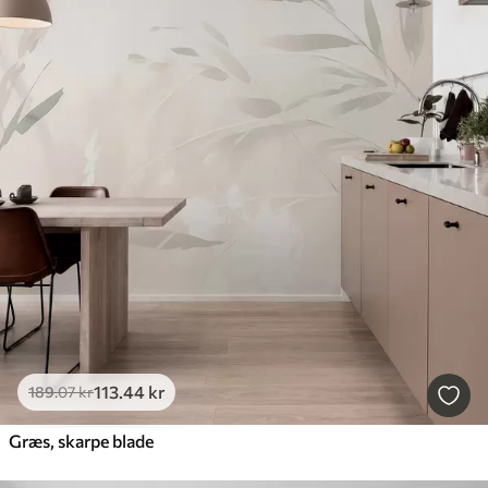
113
.44
kr
189
.07
kr
Græs, skarpe blade